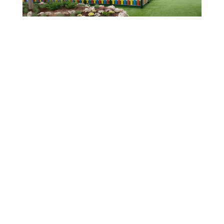
”Nuestra
”Visión”
”Nuestros
Asesoramos a nuestros clientes desde el primer
momento para que puedan valorar todas las
posibilidades que tienen.