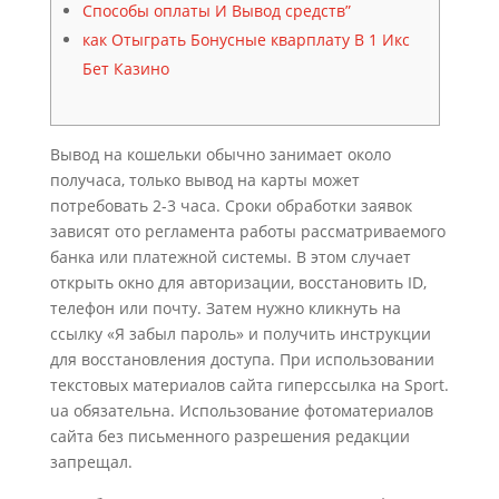
Способы оплаты И Вывод средств”
как Отыграть Бонусные кварплату В 1 Икс
Бет Казино
Вывод на кошельки обычно занимает около
получаса, только вывод на карты может
потребовать 2-3 часа. Сроки обработки заявок
зависят ото регламента работы рассматриваемого
банка или платежной системы. В этом случает
открыть окно для авторизации, восстановить ID,
телефон или почту. Затем нужно кликнуть на
ссылку «Я забыл пароль» и получить инструкции
для восстановления доступа. При использовании
текстовых материалов сайта гиперссылка на Sport.
ua обязательна. Использование фотоматериалов
сайта без письменного разрешения редакции
запрещал.