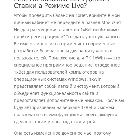
Ставки а Режиме Live?
Чтобы проверить баланс на 1xBet, войдите в мой
личный кабинет же перейдите в раздел Мой счет.
Не, для размещения ставок на 1xBet необходимо
пройти регистрацию и” “создать учетную запись.
Ее имеет лицензию а применяет современные
разработки безопасности для защиту данных
пользователей. Приложение для ПК 1xWin -— это
специальное программное решение, отведенное
1xBet для пользователей компьютеров на
операционных системах Windows. 1xWin
представляет собой легкий инструмент, который
объединяет функциональность сайта и
предоставляет дополнительные никакой. После вы
буду авторизованы на зеркале 1xBet и сможем
пользоваться всеми функциями своего аккаунта,
сделано ставки и наслаждаться игрой.
Она есть измененное доменное чье, поэтому