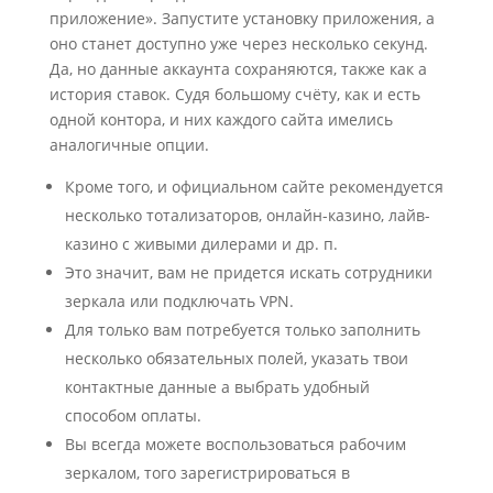
приложение». Запустите установку приложения, а
оно станет доступно уже через несколько секунд.
Да, но данные аккаунта сохраняются, также как а
история ставок. Судя большому счёту, как и есть
одной контора, и них каждого сайта имелись
аналогичные опции.
Кроме того, и официальном сайте рекомендуется
несколько тотализаторов, онлайн-казино, лайв-
казино с живыми дилерами и др. п.
Это значит, вам не придется искать сотрудники
зеркала или подключать VPN.
Для только вам потребуется только заполнить
несколько обязательных полей, указать твои
контактные данные а выбрать удобный
способом оплаты.
Вы всегда можете воспользоваться рабочим
зеркалом, того зарегистрироваться в