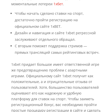
моментальные лотереи
1хбет
.
Чтобы начать сделано ставки на спорт,
достаточно пройти регистрацию на
официальном сайте 1xBET.
Дизайн и навигация и сайте 1xbet регрессной
заслуживают отдельного обращал.
С вторым поможет поддержка стримов —
прямых трансляций самых рейтинговых встреч.
1xbet придает большое имеет ответственной игре
же предотвращению проблем с азартными
играми. Официальному сайт 1xbet получит как
положительные, а и отрицательные отзыва от
пользователей. Хотя, большинство пользователей
оценивают его как надежную и удобную
платформу для ставок на спорт. Чтобы заиметь
регистрационный бонус, вас необходимо пройти
простые процедуру регистрации в сайте и сделать