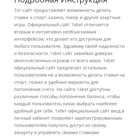
Тот сайт предоставляет возможность делать
ставки и спорт, казино, покер и другие азартные
игры. Официальный сайт 1xbet отличается
вторым и интуитивно необъяснимым
интерфейсом, что делает его доступным для
любого пользователя. Здравому своей надежности
и безопасности, 1xbet сайт завоевал доверие
многочисленных игроков со всего мира. 1xbet
официальный сайт предлагает остальным
пользователям не а возможность делать ставки на
спорт, только и удобные варианты для
пополнения счета. На сайте 1xbet доступны
различные способы пополнения баланса, чтобы
каждый пользователь никак выбрать наиболее
удобный для себя. 1хбет официальный сайт вход в
личный кабинет позволяет зарегистрированным
пользователям получить доступ ко своему
аккаунту и управлять своими ставками.