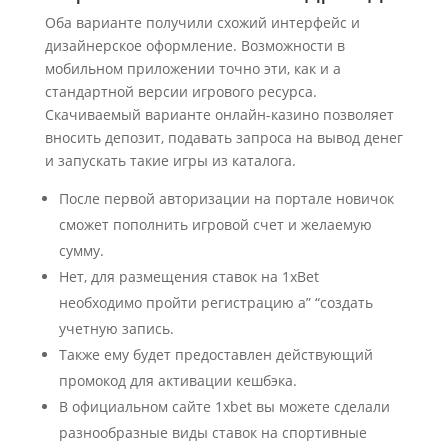
Оба варианте получили схожий интерфейс и
дизайнерское оформление. Возможности в
мобильном приложении точно эти, как и а
стандартной версии игрового ресурса.
Скачиваемый варианте онлайн-казино позволяет
вносить депозит, подавать запроса на вывод денег
и запускать такие игры из каталога.
После первой авторизации на портале новичок
сможет пополнить игровой счет и желаемую
сумму.
Нет, для размещения ставок на 1xBet
необходимо пройти регистрацию а” “создать
учетную запись.
Также ему будет предоставлен действующий
промокод для активации кешбэка.
В официальном сайте 1xbet вы можете сделали
разнообразные виды ставок на спортивные