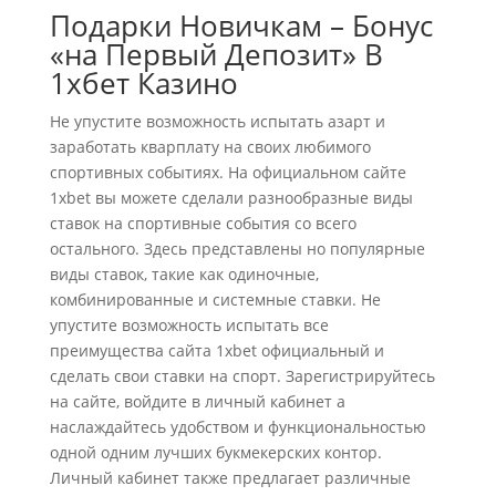
Подарки Новичкам – Бонус
«на Первый Депозит» В
1хбет Казино
Не упустите возможность испытать азарт и
заработать кварплату на своих любимого
спортивных событиях. На официальном сайте
1xbet вы можете сделали разнообразные виды
ставок на спортивные события со всего
остального. Здесь представлены но популярные
виды ставок, такие как одиночные,
комбинированные и системные ставки. Не
упустите возможность испытать все
преимущества сайта 1xbet официальный и
сделать свои ставки на спорт. Зарегистрируйтесь
на сайте, войдите в личный кабинет а
наслаждайтесь удобством и функциональностью
одной одним лучших букмекерских контор.
Личный кабинет также предлагает различные