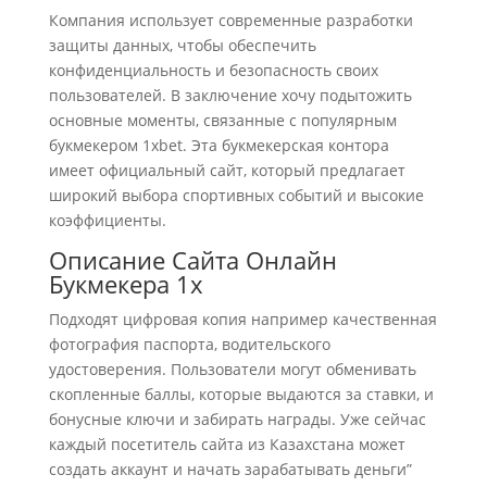
Компания использует современные разработки
защиты данных, чтобы обеспечить
конфиденциальность и безопасность своих
пользователей. В заключение хочу подытожить
основные моменты, связанные с популярным
букмекером 1xbet. Эта букмекерская контора
имеет официальный сайт, который предлагает
широкий выбора спортивных событий и высокие
коэффициенты.
Описание Сайта Онлайн
Букмекера 1х
Подходят цифровая копия например качественная
фотография паспорта, водительского
удостоверения. Пользователи могут обменивать
скопленные баллы, которые выдаются за ставки, и
бонусные ключи и забирать награды. Уже сейчас
каждый посетитель сайта из Казахстана может
создать аккаунт и начать зарабатывать деньги”