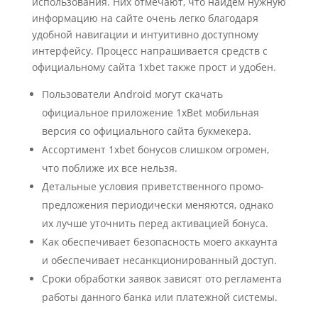
использования. Них отмечают, что найдем нужную
информацию на сайте очень легко благодаря
удобной навигации и интуитивно доступному
интерфейсу. Процесс напрашивается средств с
официальному сайта 1xbet также прост и удобен.
Пользователи Android могут скачать
официальное приложение 1xBet мобильная
версия со официального сайта букмекера.
Ассортимент 1xbet бонусов слишком огромен,
что поближе их все нельзя.
Детальные условия приветственного промо-
предложения периодически меняются, однако
их лучше уточнить перед активацией бонуса.
Как обеспечивает безопасность моего аккаунта
и обеспечивает несанкционированный доступ.
Сроки обработки заявок зависят ото регламента
работы данного банка или платежной системы.