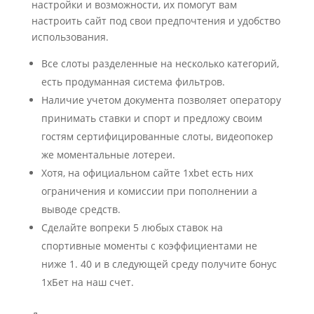
настройки и возможности, их помогут вам
настроить сайт под свои предпочтения и удобство
использования.
Все слоты разделенные на несколько категорий,
есть продуманная система фильтров.
Наличие учетом документа позволяет оператору
принимать ставки и спорт и предложу своим
гостям сертифицированные слоты, видеопокер
же моментальные лотереи.
Хотя, на официальном сайте 1xbet есть них
ограничения и комиссии при пополнении а
выводе средств.
Сделайте вопреки 5 любых ставок на
спортивные моменты с коэффициентами не
ниже 1. 40 и в следующей среду получите бонус
1хБет на наш счет.