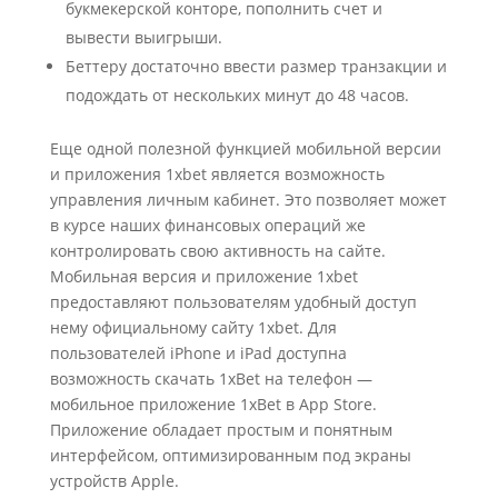
букмекерской конторе, пополнить счет и
вывести выигрыши.
Беттеру достаточно ввести размер транзакции и
подождать от нескольких минут до 48 часов.
Еще одной полезной функцией мобильной версии
и приложения 1xbet является возможность
управления личным кабинет. Это позволяет может
в курсе наших финансовых операций же
контролировать свою активность на сайте.
Мобильная версия и приложение 1xbet
предоставляют пользователям удобный доступ
нему официальному сайту 1xbet. Для
пользователей iPhone и iPad доступна
возможность скачать 1xBet на телефон —
мобильное приложение 1xBet в App Store.
Приложение обладает простым и понятным
интерфейсом, оптимизированным под экраны
устройств Apple.