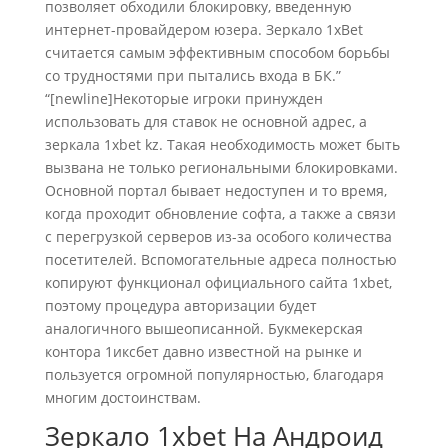
позволяет обходили блокировку, введенную
интернет-провайдером юзера. Зеркало 1xBet
считается самым эффективным способом борьбы
со трудностями при пытались входа в БК.”
“[newline]Некоторые игроки принужден
использовать для ставок не основной адрес, а
зеркала 1xbet kz. Такая необходимость может быть
вызвана не только региональными блокировками.
Основной портал бывает недоступен и то время,
когда проходит обновление софта, а также а связи
с перегрузкой серверов из-за особого количества
посетителей. Вспомогательные адреса полностью
копируют функционал официального сайта 1xbet,
поэтому процедура авторизации будет
аналогичного вышеописанной. Букмекерская
контора 1иксбет давно известной на рынке и
пользуется огромной популярностью, благодаря
многим достоинствам.
Зеркало 1xbet На Андроид