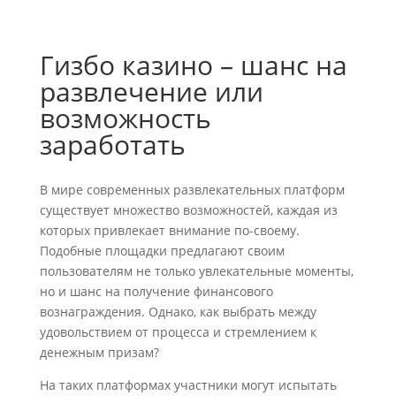
Гизбо казино – шанс на
развлечение или
возможность
заработать
В мире современных развлекательных платформ
существует множество возможностей, каждая из
которых привлекает внимание по-своему.
Подобные площадки предлагают своим
пользователям не только увлекательные моменты,
но и шанс на получение финансового
вознаграждения. Однако, как выбрать между
удовольствием от процесса и стремлением к
денежным призам?
На таких платформах участники могут испытать