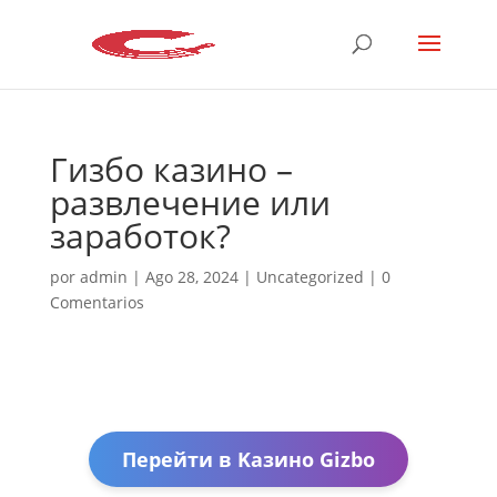
Гизбо казино –
развлечение или
заработок?
por
admin
|
Ago 28, 2024
|
Uncategorized
|
0
Comentarios
Перейти в Kaзино Gizbо