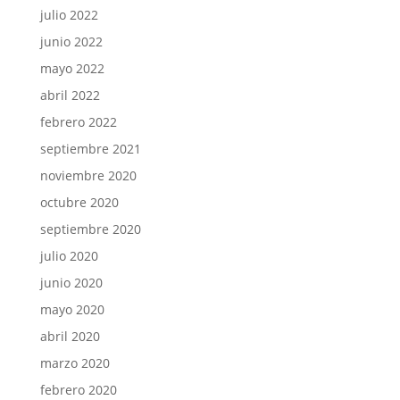
julio 2022
junio 2022
mayo 2022
abril 2022
febrero 2022
septiembre 2021
noviembre 2020
octubre 2020
septiembre 2020
julio 2020
junio 2020
mayo 2020
abril 2020
marzo 2020
febrero 2020