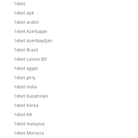
1xbet
1xbet apk
1xbet arabic
1xbet Azerbajan
1xbet Azerbaydjan
1xbet Brazil
1xbet casino BD
1xbet egypt
1xbet giriş
1xbet india
1xbet Kazahstan
1xbet Korea
1xbet KR
1xbet malaysia
1xbet Morocco