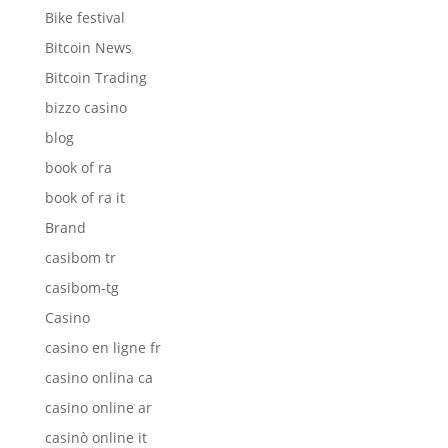
Bike festival
Bitcoin News
Bitcoin Trading
bizzo casino
blog
book of ra
book of ra it
Brand
casibom tr
casibom-tg
Casino
casino en ligne fr
casino onlina ca
casino online ar
casinò online it