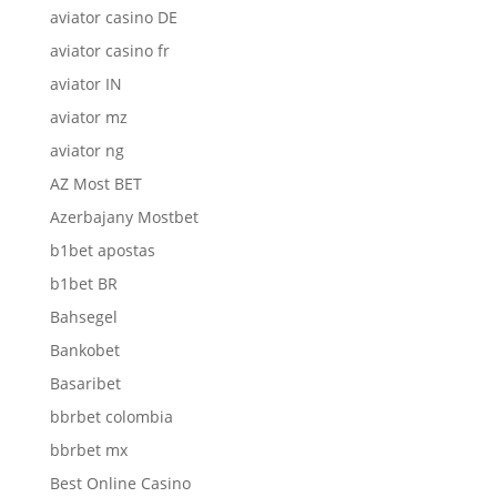
aviator casino DE
aviator casino fr
aviator IN
aviator mz
aviator ng
AZ Most BET
Azerbajany Mostbet
b1bet apostas
b1bet BR
Bahsegel
Bankobet
Basaribet
bbrbet colombia
bbrbet mx
Best Online Casino