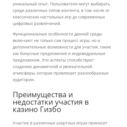
уникальный опыт. Пользователи могут выбирать
среди различных типов контента, в том числе от
классических настольных игр до современных
цифровых развлечений.
Функциональные особенности данной среды
включают не только сам процесс игры, но и
дополнительные возможности для участия, такие
как бонусные предложения и индивидуальные
предложения. Эти аспекты способствуют
созданию динамичной и увлекательной
атмосферы, которая привлекает разнообразные
аудитории.
Преимущества и
недостатки участия в
казино Гизбо
Участие в различных азартных играх приносит