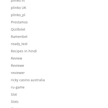
plinko in
plinko UK
plinko_pl
Prestamos
Qizilbilet
Ramenbet
ready_text
Recipes in hindi
Review
Reviewe
reviewer
ricky casino australia
ru-game
Slot
Slots