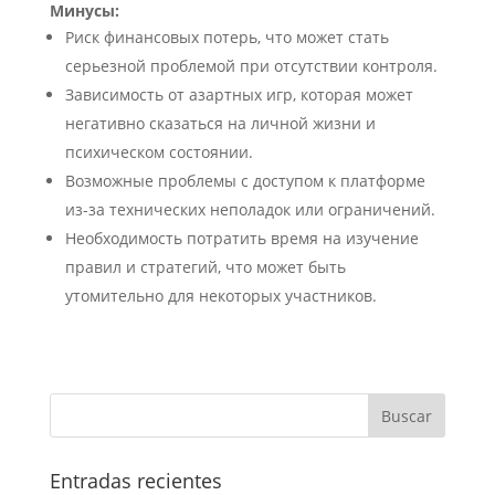
Минусы:
Риск финансовых потерь, что может стать
серьезной проблемой при отсутствии контроля.
Зависимость от азартных игр, которая может
негативно сказаться на личной жизни и
психическом состоянии.
Возможные проблемы с доступом к платформе
из-за технических неполадок или ограничений.
Необходимость потратить время на изучение
правил и стратегий, что может быть
утомительно для некоторых участников.
Entradas recientes