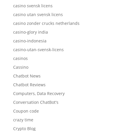
casino svensk licens
casino utan svensk licens
casino zonder crucks netherlands
casino-glory india
casino-indonesia
casino-utan-svensk-licens
casinos
Cassino
Chatbot News
Chatbot Reviews
Computers, Data Recovery
Conversation ChatBot's
Coupon code
crazy time
Crypto Blog