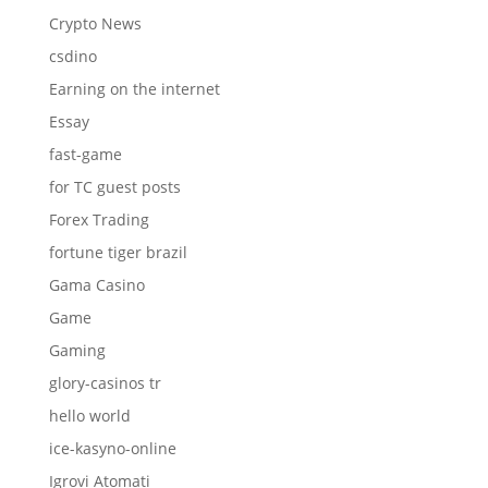
Crypto News
csdino
Earning on the internet
Essay
fast-game
for TC guest posts
Forex Trading
fortune tiger brazil
Gama Casino
Game
Gaming
glory-casinos tr
hello world
ice-kasyno-online
Igrovi Atomati