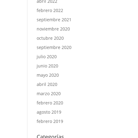
abril 2022
febrero 2022
septiembre 2021
noviembre 2020
octubre 2020
septiembre 2020
julio 2020
junio 2020
mayo 2020
abril 2020
marzo 2020
febrero 2020
agosto 2019
febrero 2019
Categorías