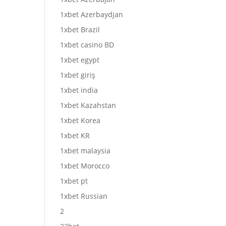
1xbet Azerbaydjan
1xbet Brazil
1xbet casino BD
1xbet egypt
1xbet giriş
1xbet india
1xbet Kazahstan
1xbet Korea
1xbet KR
1xbet malaysia
1xbet Morocco
1xbet pt
1xbet Russian
2