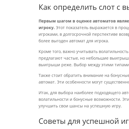
Как определить слот с 
Первым шагом в оценке автоматов являетс
игроку.
Этот показатель выражается в проце
игроками, в долгосрочной перспективе воз
более выгоден автомат для игрока.
Кроме того, важно учитывать волатильность
предлагают частые, но небольшие выигрыши
выигрыши реже. Выбор между этими типами 
Также стоит обратить внимание на бонусны
автомат. Эти особенности могут существенн
Итак, для выбора наиболее подходящего авт
волатильности и бонусные возможности. Эт
улучшить свои шансы на успешную игру.
Советы для успешной иг