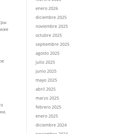
enero 2026
diciembre 2025
гры
noviembre 2025
акже
octubre 2025
septiembre 2025
agosto 2025
ое
julio 2025
junio 2025
mayo 2025
abril 2025
marzo 2025
го
febrero 2025
ни,
enero 2025
diciembre 2024
noviembre 2024