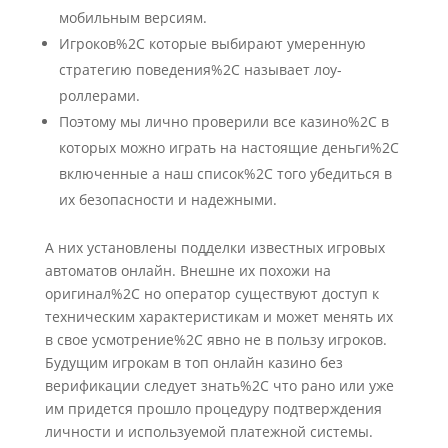
мобильным версиям.
Игроков%2C которые выбирают умеренную
стратегию поведения%2C называет лоу-
роллерами.
Поэтому мы лично проверили все казино%2C в
которых можно играть на настоящие деньги%2C
включенные а наш список%2C того убедиться в
их безопасности и надежными.
А них установлены подделки известных игровых
автоматов онлайн. Внешне их похожи на
оригинал%2C но оператор существуют доступ к
техническим характеристикам и может менять их
в свое усмотрение%2C явно не в пользу игроков.
Будущим игрокам в топ онлайн казино без
верификации следует знать%2C что рано или уже
им придется прошло процедуру подтверждения
личности и используемой платежной системы.