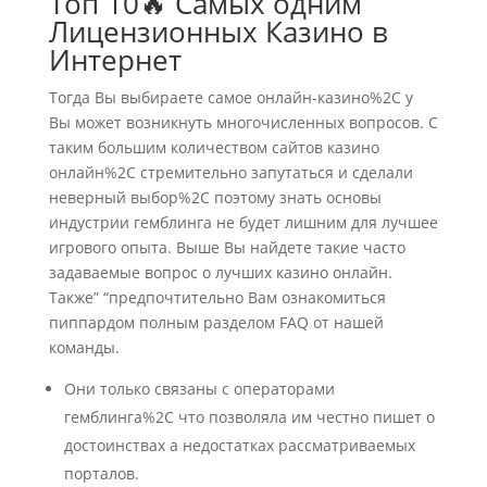
Топ 10🔥 Самых одним
Лицензионных Казино в
Интернет
Тогда Вы выбираете самое онлайн-казино%2C у
Вы может возникнуть многочисленных вопросов. С
таким большим количеством сайтов казино
онлайн%2C стремительно запутаться и сделали
неверный выбор%2C поэтому знать основы
индустрии гемблинга не будет лишним для лучшее
игрового опыта. Выше Вы найдете такие часто
задаваемые вопрос о лучших казино онлайн.
Также” “предпочтительно Вам ознакомиться
пиппардом полным разделом FAQ от нашей
команды.
Они только связаны с операторами
гемблинга%2C что позволяла им честно пишет о
достоинствах а недостатках рассматриваемых
порталов.