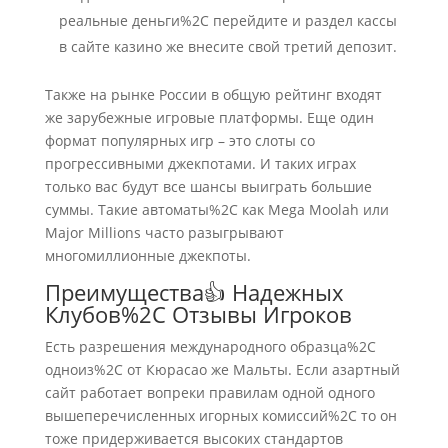
реальные деньги%2C перейдите и раздел кассы
в сайте казино же внесите свой третий депозит.
Также на рынке России в общую рейтинг входят
же зарубежные игровые платформы. Еще один
формат популярных игр – это слоты со
прогрессивными джекпотами. И таких играх
только вас будут все шансы выиграть большие
суммы. Такие автоматы%2C как Mega Moolah или
Major Millions часто разыгрывают
многомиллионные джекпоты.
Преимущества👍 Надежных
Клубов%2C Отзывы Игроков
Есть разрешения международного образца%2C
одноиз%2C от Кюрасао же Мальты. Если азартный
сайт работает вопреки правилам одной одного
вышеперечисленных игорных комиссий%2C то он
тоже придерживается высоких стандартов