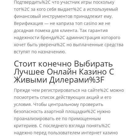
Подтвердить%2C что участник игры поскольку
тот%2C за кого себя выдает%2C а используемый
финансовый инструментов принадлежит ему.
Верификация — не каприза топ casino же не
досадная помеха для клиента. Так гарантия
надежности бренда%2C администрация которого
хочет быть уверена%2C но выплаченные средства
вступят по назначению.
Стоит конечно Выбирать
Лучшее Онлайн Казино С
Живыми Дилерами%3F
Прежде чем регистрироваться на сайте%2C можно
посмотреть список действующих акций и его
условия. Чтобы центральному проверить
безопасность азартной площадки%2C нужно
проанализировать ее по примощенным
критериев. С последнего взгляда понять%2C
надежно перед пользователем интернет казино