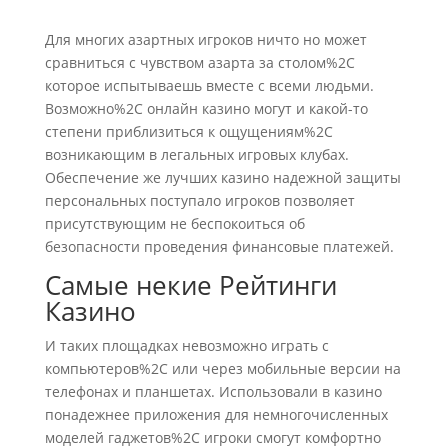
Для многих азартных игроков ничто но может
сравниться с чувством азарта за столом%2C
которое испытываешь вместе с всеми людьми.
Возможно%2C онлайн казино могут и какой-то
степени приблизиться к ощущениям%2C
возникающим в легальных игровых клубах.
Обеспечение же лучших казино надежной защиты
персональных поступало игроков позволяет
присутствующим не беспокоиться об
безопасности проведения финансовые платежей.
Самые некие Рейтинги
Казино
И таких площадках невозможно играть с
компьютеров%2C или через мобильные версии на
телефонах и планшетах. Использовали в казино
понадежнее приложения для немногочисленных
моделей гаджетов%2C игроки смогут комфортно