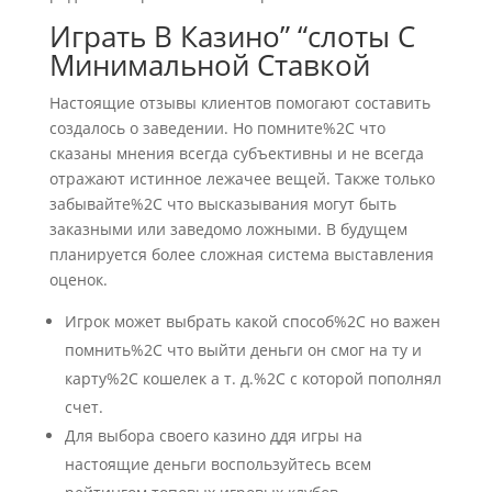
Играть В Казино” “слоты С
Минимальной Ставкой
Настоящие отзывы клиентов помогают составить
создалось о заведении. Но помните%2C что
сказаны мнения всегда субъективны и не всегда
отражают истинное лежачее вещей. Также только
забывайте%2C что высказывания могут быть
заказными или заведомо ложными. В будущем
планируется более сложная система выставления
оценок.
Игрок может выбрать какой способ%2C но важен
помнить%2C что выйти деньги он смог на ту и
карту%2C кошелек а т. д.%2C с которой пополнял
счет.
Для выбора своего казино ддя игры на
настоящие деньги воспользуйтесь всем