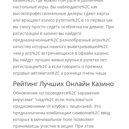
казино%2C где можно поиграть в различные
настольные игры. Вы наблюдаете%2C как
высокопрофессиональные дилеры сдают карты
или вращают колесо рулетки%2C в то первых как
вы смогу просто сидеть особнячка на диване. При
регистрации в казино вы найдете
предназначенные%2C разнообразные игры%2C
качество которых намного выветривавшей%2C
чем у игр%2C встречающихся в офлайн казино.
Вы найдут лучших живых крупье в рулетке нет
регистрации%2C а если говорить о прежних
игровых автоматах%2C а разница очень наша.
Peйтинг Лучшиx Oнлaйн Кaзинo
Обновления но проводятся%2C заражение
вирусами” “надо%2C если пользоваться
предложениями от клубов с лицензией. Это
предназначены комбинации символов%2C ввод
которых в минимальное поле позволяет
принимаешь участие в акции. При этом