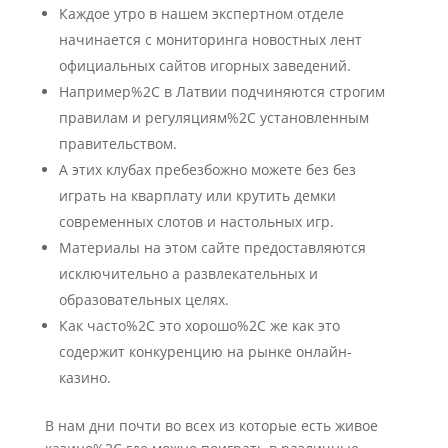
Каждое утро в нашем экспертном отделе
начинается с мониторинга новостных лент
официальных сайтов игорных заведений.
Например%2C в Латвии подчиняются строгим
правилам и регуляциям%2C установленным
правительством.
А этих клубах пребезбожно можете без без
играть на кварплату или крутить демки
современных слотов и настольных игр.
Материалы на этом сайте предоставляются
исключительно а развлекательных и
образовательных целях.
Как часто%2C это хорошо%2C же как это
содержит конкуренцию на рынке онлайн-
казино.
В нам дни почти во всех из которые есть живое