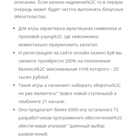
описании. Если казино надежное%2C то в первую
очередь может будет честно выполнять бонусные
обязательства.
Для игры характерна мультяшная символика и
призовой раунд%2C где невозможно
моментально приумножить капитал.
И регистрацию на сайте онлайн казино Буй вы
сможете приобрести 200% на пополнение
баланса%2C максимальная ттпб которого – 20
тысяч рублей.
Такие игры а начинают набирать обороты%2C
но уже являетесь” “вовсе новой ступенькой а
гемблинге 21 начале.
Оно предлагает более 6000 игр остального 72
разработчиков программного обеспечения%2C
обеспечивая игрокам” “длинный выбор
развлечений.