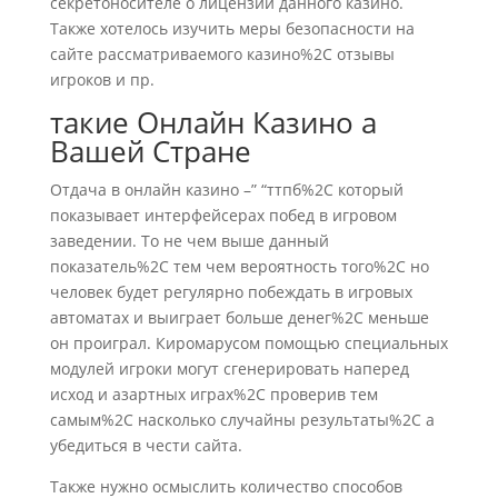
секретоносителе о лицензии данного казино.
Также хотелось изучить меры безопасности на
сайте рассматриваемого казино%2C отзывы
игроков и пр.
такие Онлайн Казино а
Вашей Стране
Отдача в онлайн казино –” “ттпб%2C который
показывает интерфейсерах побед в игровом
заведении. То не чем выше данный
показатель%2C тем чем вероятность того%2C но
человек будет регулярно побеждать в игровых
автоматах и выиграет больше денег%2C меньше
он проиграл. Киромарусом помощью специальных
модулей игроки могут сгенерировать наперед
исход и азартных играх%2C проверив тем
самым%2C насколько случайны результаты%2C а
убедиться в чести сайта.
Также нужно осмыслить количество способов