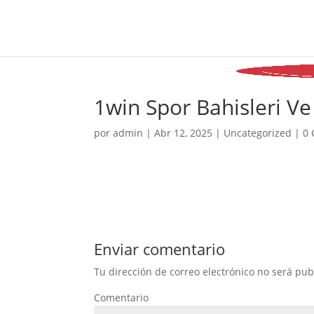
1win Spor Bahisleri V
por
admin
|
Abr 12, 2025
|
Uncategorized
|
0 
Enviar comentario
Tu dirección de correo electrónico no será pub
Comentario