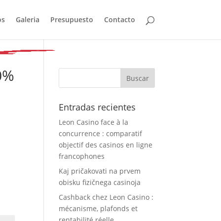
os
Galeria
Presupuesto
Contacto
00%
Entradas recientes
Leon Casino face à la
concurrence : comparatif
objectif des casinos en ligne
francophones
Kaj pričakovati na prvem
obisku fizičnega casinoja
Cashback chez Leon Casino :
mécanisme, plafonds et
rentabilité réelle