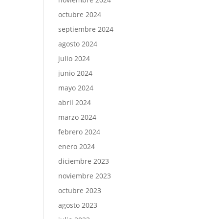
octubre 2024
septiembre 2024
agosto 2024
julio 2024
junio 2024
mayo 2024
abril 2024
marzo 2024
febrero 2024
enero 2024
diciembre 2023
noviembre 2023
octubre 2023
agosto 2023