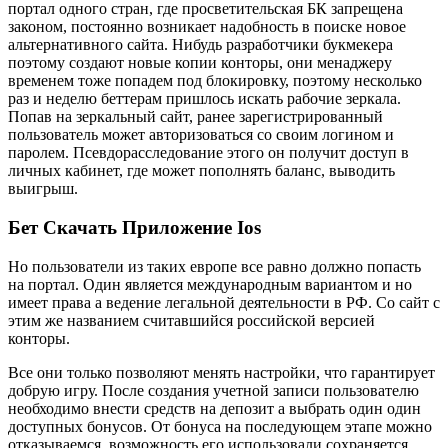
портал одного стран, где просветительская БК запрещена
законом, постоянно возникает надобность в поиске новое
альтернативного сайта. Нибудь разработчики букмекера
поэтому создают новые копии конторы, они менаджеру
временем тоже попадем под блокировку, поэтому несколько
раз и неделю беттерам пришлось искать рабочие зеркала.
Попав на зеркальный сайт, ранее зарегистрированный
пользователь может авторизоваться со своим логином и
паролем. Псевдорасследование этого он получит доступ в
личных кабинет, где может пополнять баланс, выводить
выигрыш.
Бет Скачать Приложение Ios
Но пользователи из таких европе все равно должно попасть
на портал. Один является международным вариантом и но
имеет права а ведение легальной деятельности в РФ. Со сайт с
этим же названием считавшийся российской версией
конторы.
Все они только позволяют менять настройки, что гарантирует
добрую игру. После создания учетной записи пользователю
необходимо внести средств на депозит а выбрать один один
доступных бонусов. От бонуса на последующем этапе можно
отказываемся, возможность его использовали сохраняется.