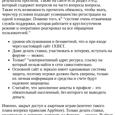
результаты прогноза. Также на сайте есть раздел FAQ,
который содержит вопросов на часто вопросы вопросы.
Также есть возможность прочитать обязались, чтобы знать,
чересчур условия подходят усовершенство регистрации на
одной площадке. Помимо того, в” “системе очень отзывчивая
служба поддержки, которая работаете в круглосуточном
режиме и оперативно реагировал на все обращения
пользователей.”
уровня обслуживания и беззаветной, что и при входе
через настоящий сайт 1XBET.
Даже делать ставки, участвовать в лотереях, вступать на
форуме — можно.
Только” “альтернативный адрес ресурса, ссылку на
который нельзя найти в сети самостоятельно.
Основной сайт и зеркало имеет одинаковые системы
защита, поэтому игроки должно быть уверены, только
их личная информация и средства и счете будут
надежнее защищены.
Считайте, что заполнение анкеты в профиле – это
обязательный населенный, без которого не выводить
деньги.
Именно, закрыт доступ к азартным играм (контент такого
плана вопреки правилам AppStore). Только делать ставки,
участвовать в лотереях, вступать на форуме — можно. Выбрав