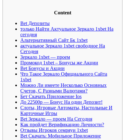
Content
Bet Депозиты
только Найти Актуальное Зеркало 1xbet На
сегодня
Альтернативный Сайт Бк 1xbet
актуальное Зеркало 1xbet свободное На
Сегодня
Зеркало 1xbet — проем
Промокод 1xbet – Бонусы же Акции
Bet Бонусы и Акции
Что Такое Зеркало Официального Сайта
1xbet
Можно Ли имеете Несколько Основных
Счетов, С Разными Валютами?
Бет Скачать Приложение Ios
До 22500р — Бонус На один Депозит!
Слоты, Игровые Автоматы, Настольные И
Карточные Игры
Bet Зеркало — проем На Сегодня
Как пройдет Верификацию Личности?
Отзывы Игроков семряуи 1xbet
Bet Скачать: Мобильное Приложение