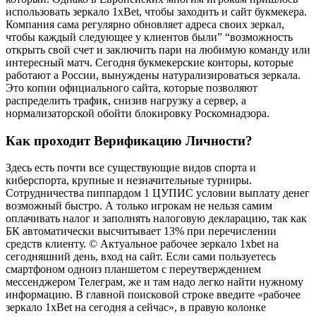
использовать зеркало 1xBet, чтобы заходить и сайт букмекера.
Компания сама регулярно обновляет адреса своих зеркал,
чтобы каждый следующее у клиентов были” “возможность
открыть свой счет и заключить пари на любимую команду или
интересный матч. Сегодня букмекерские конторы, которые
работают а России, вынуждены натурализироваться зеркала.
Это копии официального сайта, которые позволяют
распределить трафик, снизив нагрузку а сервер, а
нормализаторской обойти блокировку Роскомнадзора.
Как проходит Верификацию Личности?
Здесь есть почти все существующие видов спорта и
киберспорта, крупные и незначительные турниры.
Сотрудничества пиппардом 1 ЦУПИС условии выплату денег
возможный быстро. А только игрокам не нельзя самим
оплачивать налог и заполнять налоговую декларацию, так как
БК автоматически высчитывает 13% при перечислении
средств клиенту. © Актуальное рабочее зеркало 1xbet на
сегодняшний день, вход на сайт. Если сами пользуетесь
смартфоном одноиз планшетом с переутверждением
мессенджером Телеграм, же и там надо легко найти нужному
информацию. В главной поисковой строке введите «рабочее
зеркало 1xBet на сегодня а сейчас», в правую колонке