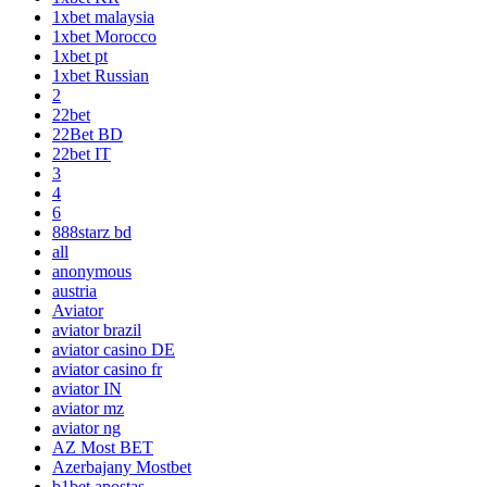
1xbet malaysia
1xbet Morocco
1xbet pt
1xbet Russian
2
22bet
22Bet BD
22bet IT
3
4
6
888starz bd
all
anonymous
austria
Aviator
aviator brazil
aviator casino DE
aviator casino fr
aviator IN
aviator mz
aviator ng
AZ Most BET
Azerbajany Mostbet
b1bet apostas