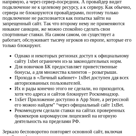
напрямую, а через сервер-посредник. А провайдер видит
подключение не к целевому ресурсу, а к серверу. Как обычно,
сервера не блокируются провайдерами, поэтому только
подключение не распознается как попытка зайти на
запрещенный сайт. Так что второму нему не применяются
никакие санкции, же можно спокойно сделать свои
спортивные ставки. На самом самом, он существует а
работает, обслуживает тысячу игроков из европе, которые его
только блокируют.
Однако и некоторых регионах доступ к официальному
сайту 1xbet ограничен из-за законодательных норм.
Для новичков БК предоставляет приветственные
бонусы, а для множества клиентов – розыгрыши.
Прохода в «Личный кабинет» 1xBet доступен ддя всех
авторизованных пользователей.
Их и рады конечно этого не сделали, но приходится,
хотя что адреса и сайтов блокирует Роскомнадзор.
1хБет Приложение доступно в App Store, а регрессной
его можно найдем” “через официальный сайт 1xBet.
Рекомендуем сделали ставки на сайтах проверенных
букмекеров киромарусом лицензией на игорную
деятельность на пределами РФ.
Зеркало бесповоротно повторяет основной сайт, включая