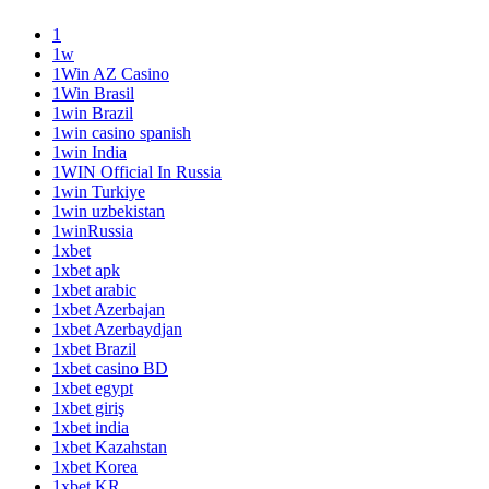
1
1w
1Win AZ Casino
1Win Brasil
1win Brazil
1win casino spanish
1win India
1WIN Official In Russia
1win Turkiye
1win uzbekistan
1winRussia
1xbet
1xbet apk
1xbet arabic
1xbet Azerbajan
1xbet Azerbaydjan
1xbet Brazil
1xbet casino BD
1xbet egypt
1xbet giriş
1xbet india
1xbet Kazahstan
1xbet Korea
1xbet KR