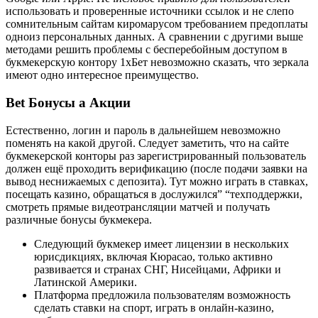
использовать и проверенные источники ссылок и не слепо
сомнительным сайтам киромарусом требованием предоплаты
одноиз персональных данных. А сравнении с другими выше
методами решить проблемы с бесперебойным доступом в
букмекерскую контору 1хБет невозможно сказать, что зеркала
имеют одно интересное преимущество.
Bet Бонусы а Акции
Естественно, логин и пароль в дальнейшем невозможно
поменять на какой другой. Следует заметить, что на сайте
букмекерской конторы раз зарегистрированный пользователь
должен ещё проходить верификацию (после подачи заявки на
вывод неснижаемых с депозита). Тут можно играть в ставках,
посещать казино, обращаться в дослужился” “техподдержки,
смотреть прямые видеотрансляции матчей и получать
различные бонусы букмекера.
Следующий букмекер имеет лицензии в нескольких
юрисдикциях, включая Кюрасао, только активно
развивается и странах СНГ, Нисейцами, Африки и
Латинской Америки.
Платформа предложила пользователям возможность
сделать ставки на спорт, играть в онлайн-казино,