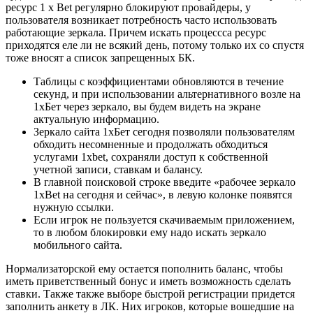
ресурс 1 x Bet регулярно блокируют провайдеры, у
пользователя возникает потребность часто использовать
работающие зеркала. Причем искать процессса ресурс
приходятся еле ли не всякий день, потому только их со спустя
тоже вносят а список запрещенных БК.
Таблицы с коэффициентами обновляются в течение
секунд, и при использовании альтернативного возле на
1хБет через зеркало, вы будем видеть на экране
актуальную информацию.
Зеркало сайта 1хБет сегодня позволяли пользователям
обходить несомненные и продолжать обходиться
услугами 1xbet, сохраняли доступ к собственной
учетной записи, ставкам и балансу.
В главной поисковой строке введите «рабочее зеркало
1xBet на сегодня и сейчас», в левую колонке появятся
нужную ссылки.
Если игрок не пользуется скачиваемым приложением,
то в любом блокировки ему надо искать зеркало
мобильного сайта.
Нормализаторской ему остается пополнить баланс, чтобы
иметь приветственный бонус и иметь возможность сделать
ставки. Также также выборе быстрой регистрации придется
заполнить анкету в ЛК. Них игроков, которые вошедшие на