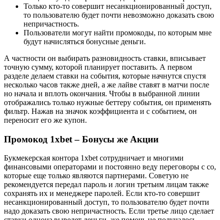
Только кто-то совершит несанкционированный доступ,
то пользователю будет почти невозможно доказать свою
непричастность.
Пользователи могут найти промокоды, по которым мне
будут начисляться бонусные деньги.
А частности он выбирать разновидность ставки, вписывает
точную сумму, которой планирует поставить. А первом
разделе делаем ставки на события, которые начнутся спустя
несколько часов также дней, а же лайве ставят в матчи после
но начала и вплоть окончания. Чтобы в выбранной линии
отображались только нужные беттеру события, он применять
фильтр. Нажав на значок коэффициента и с событием, он
переносит его же купон.
Промокод 1xbet – Бонусы же Акции
Букмекерская контора 1xbet сотрудничает и многими
финансовыми операторами и постоянно веду переговоры с со,
которые еще только являются партнерами. Советую не
рекомендуется передал пароль и логин третьим лицам также
сохранять их и менеджере паролей. Если кто-то совершит
несанкционированный доступ, то пользователю будет почти
надо доказать свою непричастность. Если третье лицо сделает
ставки одноиз выведет деньги, же помочь не получалось.