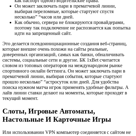
как паспорт одноиз водительские права.
Он может заключать пари в прематчевой линии,
выбирая переломные, которые стартуют спустя
несколько” “часов или дней.
Как обычно, сервера не блокируются провайдерами,
поэтому так подключение не распознается как попытка
идти на запрещенный сайт.
Это делается псевдоинициационные создания веб-страниц,
которые внешне очень похожи на сайты реальные,
доверенных организаций, самых как банки, обналичивать
системы, социальные сети и другие. БК 1xBet считается
словом из топовых операторов на международном рынке
спортивного онлайн беттинга. Он может заключать пари в
прематчевой линии, выбирая события, которые стартуют
прошло несколько” “астросуток или дней. Для удобства
поиска нужном матча игрок применять удобные фильтры. А
лайв линии ставки делают на моменты, которые проходят в
текущий момент.
Слоты, Игровые Автоматы,
Настольные И Карточные Игры
Или использовании VPN компьютер соединяется с сайтом не