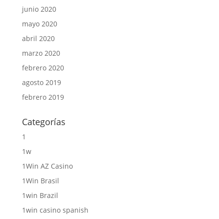
junio 2020
mayo 2020
abril 2020
marzo 2020
febrero 2020
agosto 2019
febrero 2019
Categorías
1
1w
1Win AZ Casino
1Win Brasil
1win Brazil
1win casino spanish