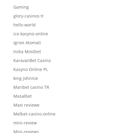
Gaming
glory-casinos tr
hello world
ice-kasyno-online
Igrovi Atomati
India Mostbet
KaravanBet Casino
Kasyno Online PL
king johnnie
Maribet casino TR
Masalbet
Maxi reviewe
Melbet-casino-online
mini-review
Mini-reviews