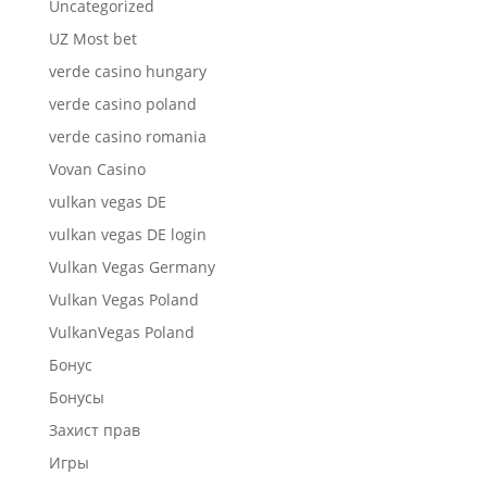
Uncategorized
UZ Most bet
verde casino hungary
verde casino poland
verde casino romania
Vovan Casino
vulkan vegas DE
vulkan vegas DE login
Vulkan Vegas Germany
Vulkan Vegas Poland
VulkanVegas Poland
Бонус
Бонусы
Захист прав
Игры