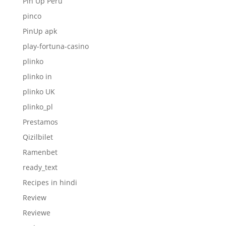
Pin Up Peru
pinco
PinUp apk
play-fortuna-casino
plinko
plinko in
plinko UK
plinko_pl
Prestamos
Qizilbilet
Ramenbet
ready_text
Recipes in hindi
Review
Reviewe