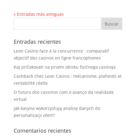
« Entradas más antiguas
Entradas recientes
Leon Casino face à la concurrence : comparatif
objectif des casinos en ligne francophones
Kaj pričakovati na prvem obisku fizičnega casinoja
Cashback chez Leon Casino : mécanisme, plafonds et
rentabilité réelle
O futuro dos cassinos com o avanço da realidade
virtual
Jak kasyna wykorzystują analizę danych do
personalizacji ofert?
Comentarios recientes