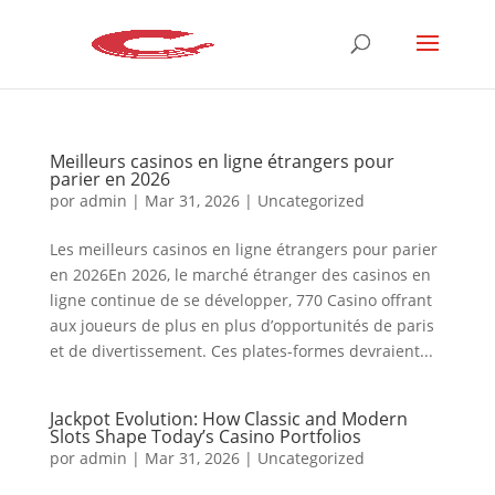
Meilleurs casinos en ligne étrangers pour
parier en 2026
por
admin
|
Mar 31, 2026
|
Uncategorized
Les meilleurs casinos en ligne étrangers pour parier
en 2026En 2026, le marché étranger des casinos en
ligne continue de se développer, 770 Casino offrant
aux joueurs de plus en plus d’opportunités de paris
et de divertissement. Ces plates-formes devraient...
Jackpot Evolution: How Classic and Modern
Slots Shape Today’s Casino Portfolios
por
admin
|
Mar 31, 2026
|
Uncategorized