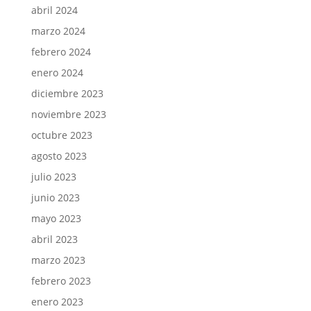
abril 2024
marzo 2024
febrero 2024
enero 2024
diciembre 2023
noviembre 2023
octubre 2023
agosto 2023
julio 2023
junio 2023
mayo 2023
abril 2023
marzo 2023
febrero 2023
enero 2023