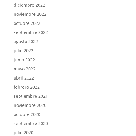
diciembre 2022
noviembre 2022
octubre 2022
septiembre 2022
agosto 2022
julio 2022
junio 2022
mayo 2022
abril 2022
febrero 2022
septiembre 2021
noviembre 2020
octubre 2020
septiembre 2020
julio 2020