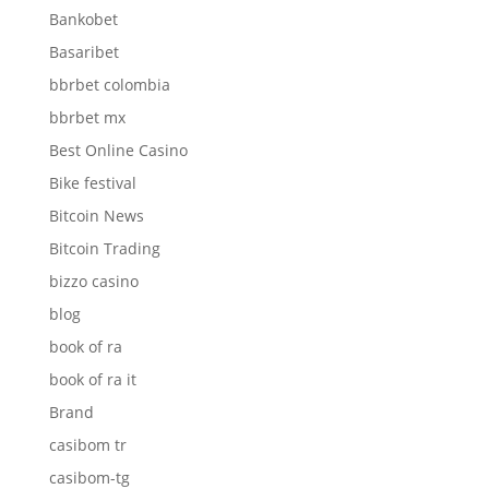
Bankobet
Basaribet
bbrbet colombia
bbrbet mx
Best Online Casino
Bike festival
Bitcoin News
Bitcoin Trading
bizzo casino
blog
book of ra
book of ra it
Brand
casibom tr
casibom-tg