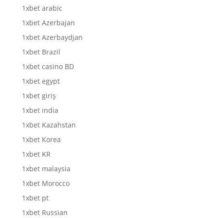
1xbet arabic
1xbet Azerbajan
1xbet Azerbaydjan
1xbet Brazil
1xbet casino BD
1xbet egypt
1xbet giriş
1xbet india
1xbet Kazahstan
1xbet Korea
1xbet KR
1xbet malaysia
1xbet Morocco
1xbet pt
1xbet Russian