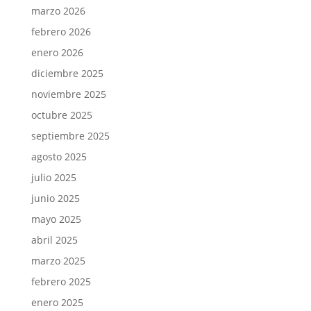
marzo 2026
febrero 2026
enero 2026
diciembre 2025
noviembre 2025
octubre 2025
septiembre 2025
agosto 2025
julio 2025
junio 2025
mayo 2025
abril 2025
marzo 2025
febrero 2025
enero 2025