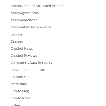
casino zonder crucks netherlands
casino-glory india
casino-indonesia
casino-utan-svensk-licens
casinos
Cassino
Chatbot News
Chatbot Reviews
Computers, Data Recovery
Conversation ChatBot's
Coupon code
crazy time
Crypto Blog
Crypto News
csdino