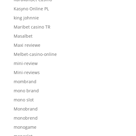
Kasyno Online PL
king johnnie
Maribet casino TR
Masalbet
Maxi reviewe
Melbet-casino-online
mini-review
Mini-reviews
mombrand
mono brand
mono slot
Monobrand
monobrend
monogame