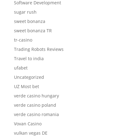
Software Development
sugar rush
sweet bonanza
sweet bonanza TR
tr-casino
Trading Robots Reviews
Travel to india
ufabet
Uncategorized
UZ Most bet
verde casino hungary
verde casino poland
verde casino romania
Vovan Casino
vulkan vegas DE