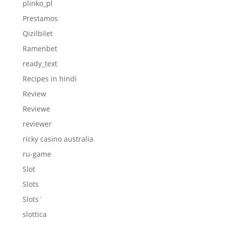
plinko_pl
Prestamos
Qizilbilet
Ramenbet
ready_text
Recipes in hindi
Review
Reviewe
reviewer
ricky casino australia
ru-game
Slot
Slots
Slots`
slottica