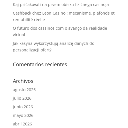
Kaj pričakovati na prvem obisku fizičnega casinoja
Cashback chez Leon Casino : mécanisme, plafonds et
rentabilité réelle
O futuro dos cassinos com o avanço da realidade
virtual
Jak kasyna wykorzystują analizę danych do
personalizacji ofert?
Comentarios recientes
Archivos
agosto 2026
julio 2026
junio 2026
mayo 2026
abril 2026