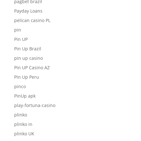
pagbet brazil
Payday Loans
pelican casino PL
pin
Pin UP
Pin Up Brazil
pin up casino
Pin UP Casino AZ
Pin Up Peru
pinco
PinUp apk
play-fortuna-casino
plinko
plinko in
plinko UK