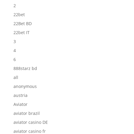
2
22bet
22Bet BD
22bet IT
3
4
6
888starz bd
all
anonymous
austria
Aviator
aviator brazil
aviator casino DE
aviator casino fr