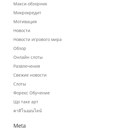
Макси-обзорник
Микрокредит
Мотивация
Новости
Новости игрового мира
Обзор
Онлайн слоты
Развлечения
Свежие новости
Слоты
Форекс Обучение
Що таке арт
คาสิโนออนไลน์
Meta