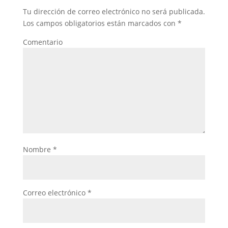
Tu dirección de correo electrónico no será publicada.
Los campos obligatorios están marcados con
*
Comentario
Nombre
*
Correo electrónico
*