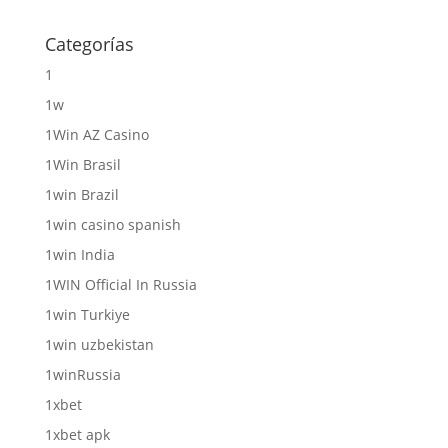
Categorías
1
1w
1Win AZ Casino
1Win Brasil
1win Brazil
1win casino spanish
1win India
1WIN Official In Russia
1win Turkiye
1win uzbekistan
1winRussia
1xbet
1xbet apk