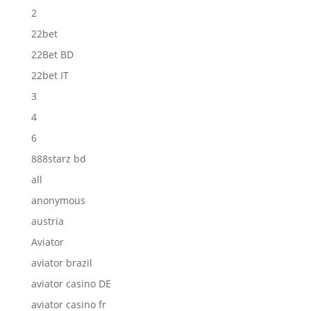
2
22bet
22Bet BD
22bet IT
3
4
6
888starz bd
all
anonymous
austria
Aviator
aviator brazil
aviator casino DE
aviator casino fr