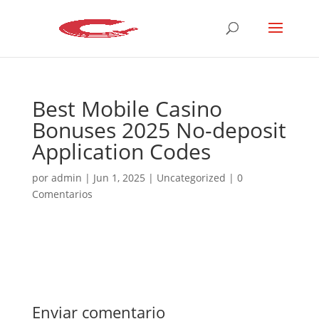
Best Mobile Casino
Bonuses 2025 No-deposit
Application Codes
por
admin
|
Jun 1, 2025
|
Uncategorized
|
0
Comentarios
Enviar comentario