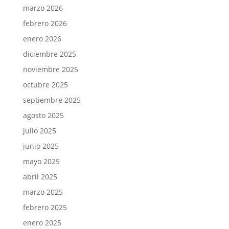
marzo 2026
febrero 2026
enero 2026
diciembre 2025
noviembre 2025
octubre 2025
septiembre 2025
agosto 2025
julio 2025
junio 2025
mayo 2025
abril 2025
marzo 2025
febrero 2025
enero 2025