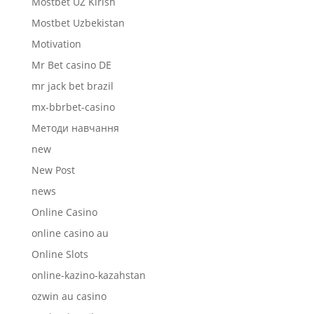
Mostbet UZ Kirish
Mostbet Uzbekistan
Motivation
Mr Bet casino DE
mr jack bet brazil
mx-bbrbet-casino
Mетоди навчання
new
New Post
news
Online Casino
online casino au
Online Slots
online-kazino-kazahstan
ozwin au casino