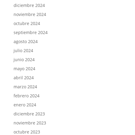
diciembre 2024
noviembre 2024
octubre 2024
septiembre 2024
agosto 2024
julio 2024
junio 2024
mayo 2024
abril 2024
marzo 2024
febrero 2024
enero 2024
diciembre 2023
noviembre 2023
octubre 2023