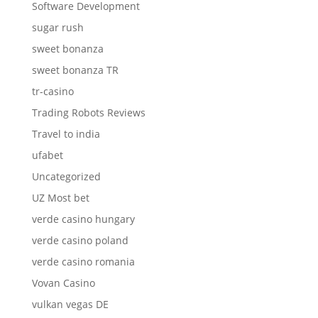
Software Development
sugar rush
sweet bonanza
sweet bonanza TR
tr-casino
Trading Robots Reviews
Travel to india
ufabet
Uncategorized
UZ Most bet
verde casino hungary
verde casino poland
verde casino romania
Vovan Casino
vulkan vegas DE