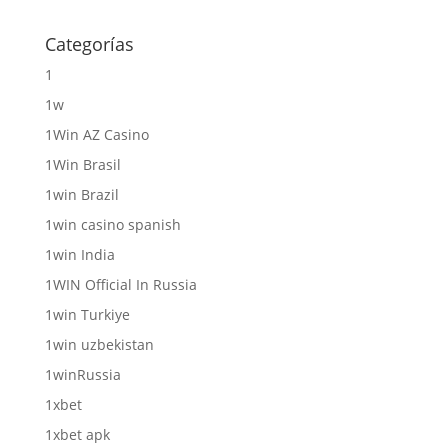
Categorías
1
1w
1Win AZ Casino
1Win Brasil
1win Brazil
1win casino spanish
1win India
1WIN Official In Russia
1win Turkiye
1win uzbekistan
1winRussia
1xbet
1xbet apk