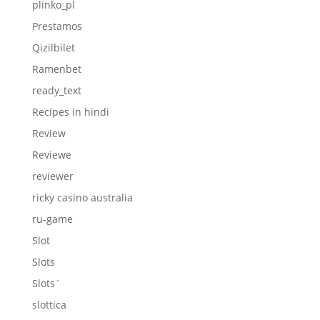
plinko_pl
Prestamos
Qizilbilet
Ramenbet
ready_text
Recipes in hindi
Review
Reviewe
reviewer
ricky casino australia
ru-game
Slot
Slots
Slots`
slottica