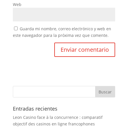
Web
Guarda mi nombre, correo electrónico y web en
este navegador para la próxima vez que comente.
Entradas recientes
Leon Casino face à la concurrence : comparatif
objectif des casinos en ligne francophones