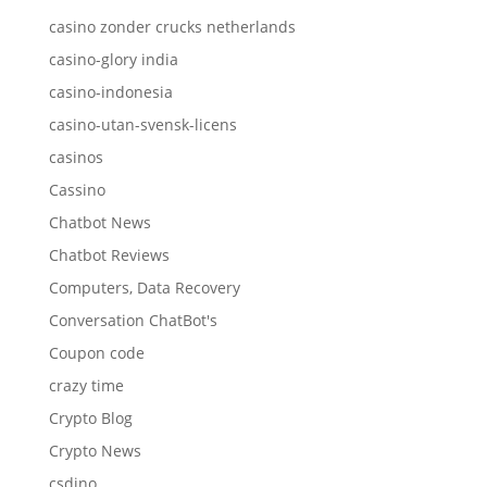
casino zonder crucks netherlands
casino-glory india
casino-indonesia
casino-utan-svensk-licens
casinos
Cassino
Chatbot News
Chatbot Reviews
Computers, Data Recovery
Conversation ChatBot's
Coupon code
crazy time
Crypto Blog
Crypto News
csdino