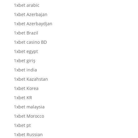
1xbet arabic
1xbet Azerbajan
1xbet Azerbaydjan
1xbet Brazil
1xbet casino BD
1xbet egypt
1xbet giriş
1xbet india
1xbet Kazahstan
1xbet Korea
1xbet KR
1xbet malaysia
1xbet Morocco
1xbet pt
1xbet Russian