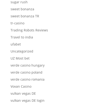
sugar rush
sweet bonanza
sweet bonanza TR
tr-casino
Trading Robots Reviews
Travel to india
ufabet
Uncategorized
UZ Most bet
verde casino hungary
verde casino poland
verde casino romania
Vovan Casino
vulkan vegas DE
vulkan vegas DE login