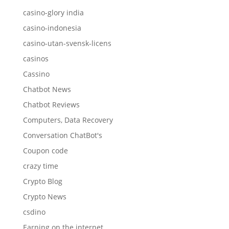
casino-glory india
casino-indonesia
casino-utan-svensk-licens
casinos
Cassino
Chatbot News
Chatbot Reviews
Computers, Data Recovery
Conversation ChatBot's
Coupon code
crazy time
Crypto Blog
Crypto News
csdino
Earning on the internet