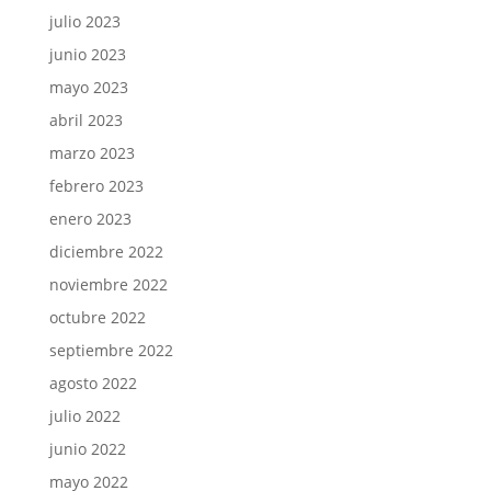
julio 2023
junio 2023
mayo 2023
abril 2023
marzo 2023
febrero 2023
enero 2023
diciembre 2022
noviembre 2022
octubre 2022
septiembre 2022
agosto 2022
julio 2022
junio 2022
mayo 2022