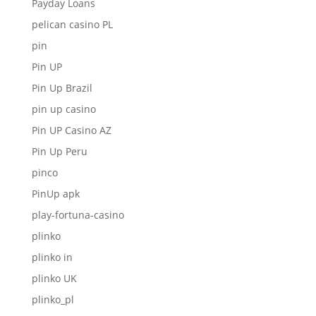
Payday Loans
pelican casino PL
pin
Pin UP
Pin Up Brazil
pin up casino
Pin UP Casino AZ
Pin Up Peru
pinco
PinUp apk
play-fortuna-casino
plinko
plinko in
plinko UK
plinko_pl