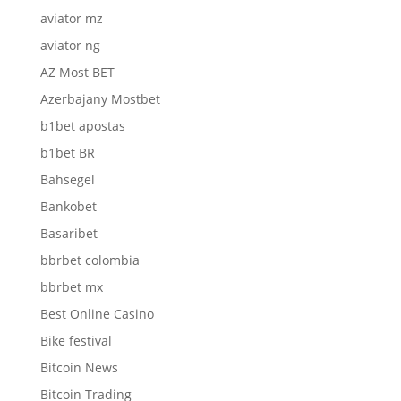
aviator mz
aviator ng
AZ Most BET
Azerbajany Mostbet
b1bet apostas
b1bet BR
Bahsegel
Bankobet
Basaribet
bbrbet colombia
bbrbet mx
Best Online Casino
Bike festival
Bitcoin News
Bitcoin Trading