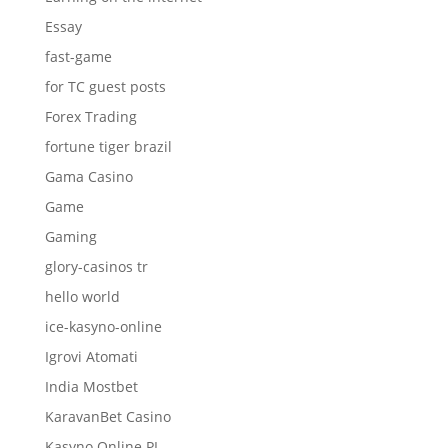
Essay
fast-game
for TC guest posts
Forex Trading
fortune tiger brazil
Gama Casino
Game
Gaming
glory-casinos tr
hello world
ice-kasyno-online
Igrovi Atomati
India Mostbet
KaravanBet Casino
Kasyno Online PL