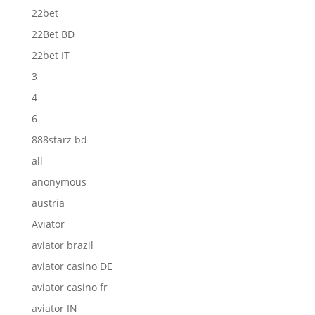
22bet
22Bet BD
22bet IT
3
4
6
888starz bd
all
anonymous
austria
Aviator
aviator brazil
aviator casino DE
aviator casino fr
aviator IN