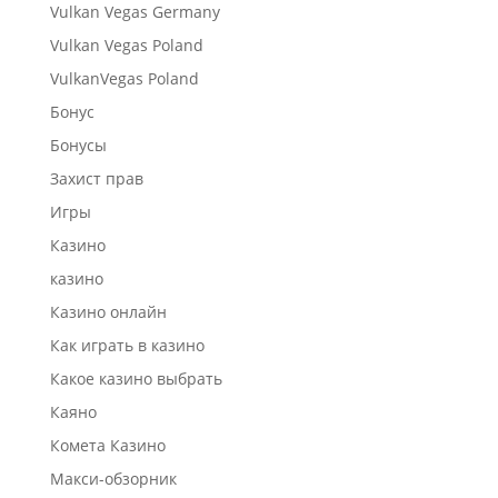
Vulkan Vegas Germany
Vulkan Vegas Poland
VulkanVegas Poland
Бонус
Бонусы
Захист прав
Игры
Казино
казино
Казино онлайн
Как играть в казино
Какое казино выбрать
Каяно
Комета Казино
Макси-обзорник