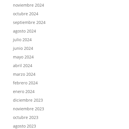
noviembre 2024
octubre 2024
septiembre 2024
agosto 2024
julio 2024
junio 2024
mayo 2024
abril 2024
marzo 2024
febrero 2024
enero 2024
diciembre 2023
noviembre 2023
octubre 2023
agosto 2023