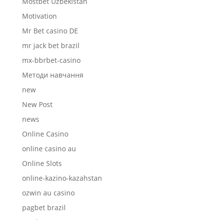
Mostbet Uzbekistan
Motivation
Mr Bet casino DE
mr jack bet brazil
mx-bbrbet-casino
Mетоди навчання
new
New Post
news
Online Casino
online casino au
Online Slots
online-kazino-kazahstan
ozwin au casino
pagbet brazil