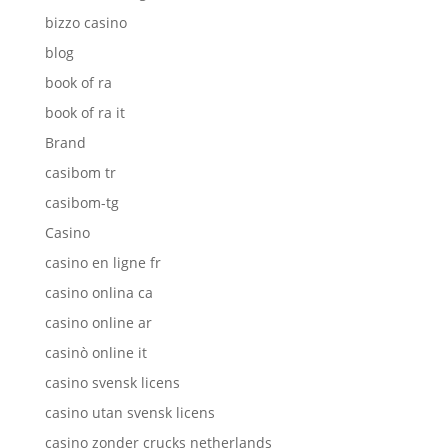
bizzo casino
blog
book of ra
book of ra it
Brand
casibom tr
casibom-tg
Casino
casino en ligne fr
casino onlina ca
casino online ar
casinò online it
casino svensk licens
casino utan svensk licens
casino zonder crucks netherlands