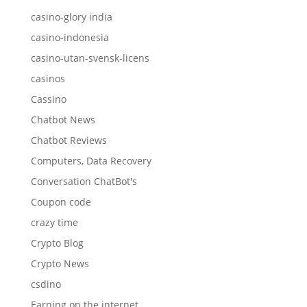
casino-glory india
casino-indonesia
casino-utan-svensk-licens
casinos
Cassino
Chatbot News
Chatbot Reviews
Computers, Data Recovery
Conversation ChatBot's
Coupon code
crazy time
Crypto Blog
Crypto News
csdino
Earning on the internet