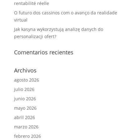
rentabilité réelle
O futuro dos cassinos com o avanço da realidade
virtual
Jak kasyna wykorzystują analizę danych do
personalizacji ofert?
Comentarios recientes
Archivos
agosto 2026
julio 2026
junio 2026
mayo 2026
abril 2026
marzo 2026
febrero 2026