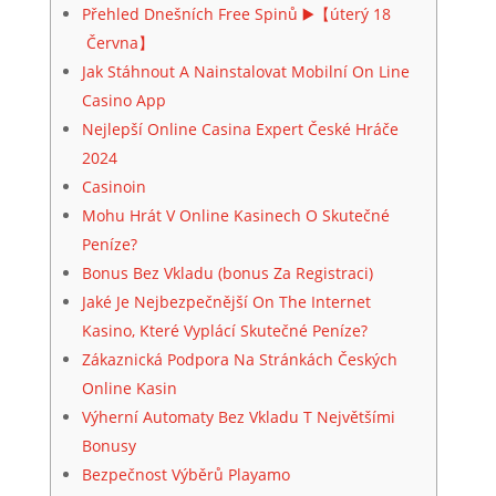
Přehled Dnešních Free Spinů ▶️【úterý 18
Června】
Jak Stáhnout A Nainstalovat Mobilní On Line
Casino App
Nejlepší Online Casina Expert České Hráče
2024
Casinoin
Mohu Hrát V Online Kasinech O Skutečné
Peníze?
Bonus Bez Vkladu (bonus Za Registraci)
Jaké Je Nejbezpečnější On The Internet
Kasino, Které Vyplácí Skutečné Peníze?
Zákaznická Podpora Na Stránkách Českých
Online Kasin
Výherní Automaty Bez Vkladu T Největšími
Bonusy
Bezpečnost Výběrů Playamo