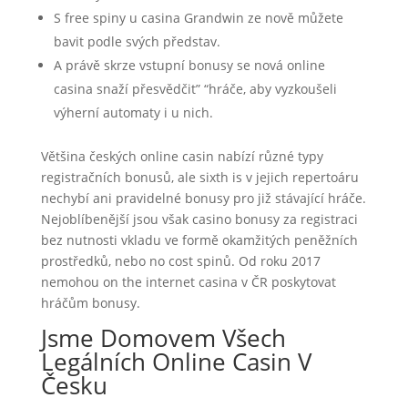
S free spiny u casina Grandwin ze nově můžete
bavit podle svých představ.
A právě skrze vstupní bonusy se nová online
casina snaží přesvědčit” “hráče, aby vyzkoušeli
výherní automaty i u nich.
Většina českých online casin nabízí různé typy
registračních bonusů, ale sixth is v jejich repertoáru
nechybí ani pravidelné bonusy pro již stávající hráče.
Nejoblíbenější jsou však casino bonusy za registraci
bez nutnosti vkladu ve formě okamžitých peněžních
prostředků, nebo no cost spinů. Od roku 2017
nemohou on the internet casina v ČR poskytovat
hráčům bonusy.
Jsme Domovem Všech
Legálních Online Casin V
Česku