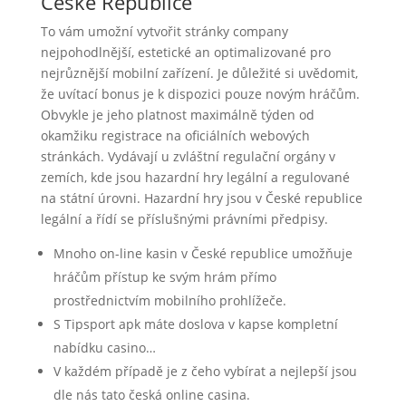
České Republice
To vám umožní vytvořit stránky company
nejpohodlnější, estetické an optimalizované pro
nejrůznější mobilní zařízení. Je důležité si uvědomit,
že uvítací bonus je k dispozici pouze novým hráčům.
Obvykle je jeho platnost maximálně týden od
okamžiku registrace na oficiálních webových
stránkách. Vydávají u zvláštní regulační orgány v
zemích, kde jsou hazardní hry legální a regulované
na státní úrovni. Hazardní hry jsou v České republice
legální a řídí se příslušnými právními předpisy.
Mnoho on-line kasin v České republice umožňuje
hráčům přístup ke svým hrám přímo
prostřednictvím mobilního prohlížeče.
S Tipsport apk máte doslova v kapse kompletní
nabídku casino…
V každém případě je z čeho vybírat a nejlepší jsou
dle nás tato česká online casina.