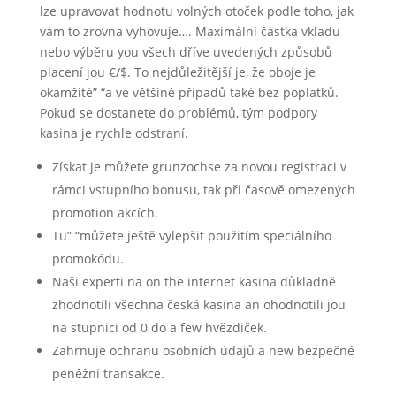
lze upravovat hodnotu volných otoček podle toho, jak
vám to zrovna vyhovuje…. Maximální částka vkladu
nebo výběru you všech dříve uvedených způsobů
placení jou €/$. To nejdůležitější je, že oboje je
okamžité” “a ve většině případů také bez poplatků.
Pokud se dostanete do problémů, tým podpory
kasina je rychle odstraní.
Získat je můžete grunzochse za novou registraci v
rámci vstupního bonusu, tak při časově omezených
promotion akcích.
Tu” “můžete ještě vylepšit použitím speciálního
promokódu.
Naši experti na on the internet kasina důkladně
zhodnotili všechna česká kasina an ohodnotili jou
na stupnici od 0 do a few hvězdiček.
Zahrnuje ochranu osobních údajů a new bezpečné
peněžní transakce.