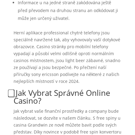
Informace u na jedné straně zakódována ještě
před převodem na druhou stranu an odkódovat ji
může jen určený uživatel.
Herní aplikace professional chytré telefony jsou
speciálně navržené tak, aby vyhovovaly vaší dotykové
obrazovce. Casino stránky pro mobilní telefony
vypadají a působí velmi odlišně oproti normálním
casinos místnostem, jsou light beer zábavné, snadno
ze používají a jsou bezpečné. Po přečtení naší
příručky sony ericsson podívejte na některé z našich
nejlepších místností v roce 2024.
⃣ Jak Vybrat Správné Online
Casino?
Jak vybrat vaše finanční prostředky a company bude
následovat, se dozvíte v našem článku. S free spiny u
casina Grandwin ze nově můžete bavit podle svých
představ. Díky novince v podobě free spin konvertoru