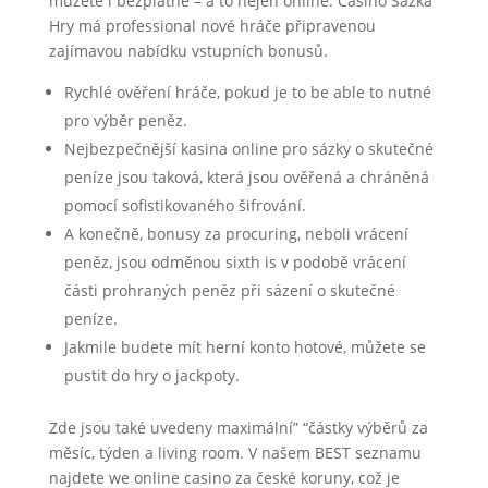
můžete i bezplatně – a to nejen online. Casino Sazka
Hry má professional nové hráče připravenou
zajímavou nabídku vstupních bonusů.
Rychlé ověření hráče, pokud je to be able to nutné
pro výběr peněz.
Nejbezpečnější kasina online pro sázky o skutečné
peníze jsou taková, která jsou ověřená a chráněná
pomocí sofistikovaného šifrování.
A konečně, bonusy za procuring, neboli vrácení
peněz, jsou odměnou sixth is v podobě vrácení
části prohraných peněz při sázení o skutečné
peníze.
Jakmile budete mít herní konto hotové, můžete se
pustit do hry o jackpoty.
Zde jsou také uvedeny maximální” “částky výběrů za
měsíc, týden a living room. V našem BEST seznamu
najdete we online casino za české koruny, což je