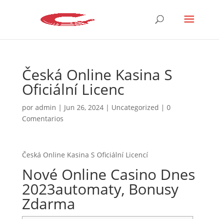
Česká Online Kasina S
Oficiální Licenc
por
admin
|
Jun 26, 2024
|
Uncategorized
|
0
Comentarios
Česká Online Kasina S Oficiální Licencí
Nové Online Casino Dnes
2023️automaty, Bonusy
Zdarma