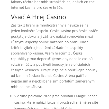
faktory těchto her mhh stránkách nejlepších on the
internet kasina pro české hráče.
Vsaď A Hrej Casino
Zážitek z hraní je mnohostranný a neváže se na
jeden konkrétní aspekt. České kasino pro české hráče
poskytuje dokonalý zážitek, nabízí rovnováhu mezi
různými aspekty online hazardního hraní. Naše
kritéria výběru jsou těmi základními aspekty
spolehlivého kasina. Všem hráčům z . České
republiky proto doporučujeme, aby dans le cas où
vytvářeli účty a používali bonusy jen v oficiálních
českých kasinech. Hrajte legálně a používejte bonusy
od kasin h českou licencí. Casino Aréna patří e
nejstarším a nejoblíbenějším portálům zaměřeným
mhh online zábavu.
V druhé polovině 2022 jsme přivítali i Magic Planet
casino, které nabízí luxusní prostředí známé ze sítě
kamenných casin Magic World Gold.