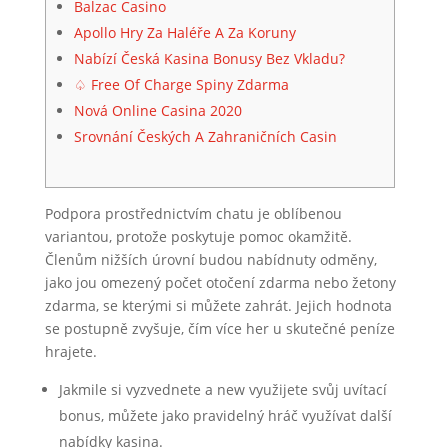
Balzac Casino
Apollo Hry Za Haléře A Za Koruny
Nabízí Česká Kasina Bonusy Bez Vkladu?
♤ Free Of Charge Spiny Zdarma
Nová Online Casina 2020
Srovnání Českých A Zahraničních Casin
Podpora prostřednictvím chatu je oblíbenou
variantou, protože poskytuje pomoc okamžitě.
Členům nižších úrovní budou nabídnuty odměny,
jako jou omezený počet otočení zdarma nebo žetony
zdarma, se kterými si můžete zahrát. Jejich hodnota
se postupně zvyšuje, čím více her u skutečné peníze
hrajete.
Jakmile si vyzvednete a new využijete svůj uvítací
bonus, můžete jako pravidelný hráč využívat další
nabídky kasina.