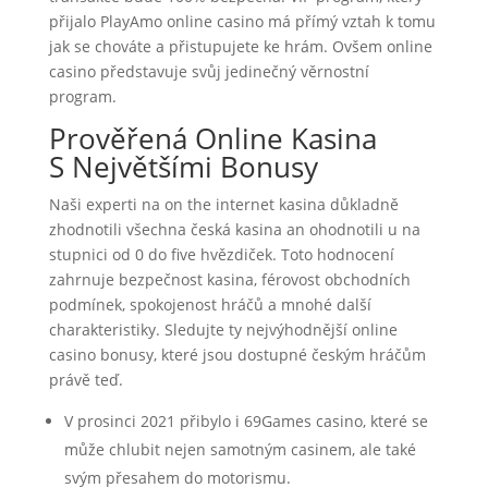
přijalo PlayAmo online casino má přímý vztah k tomu
jak se chováte a přistupujete ke hrám. Ovšem online
casino představuje svůj jedinečný věrnostní
program.
Prověřená Online Kasina
S Největšími Bonusy
Naši experti na on the internet kasina důkladně
zhodnotili všechna česká kasina an ohodnotili u na
stupnici od 0 do five hvězdiček. Toto hodnocení
zahrnuje bezpečnost kasina, férovost obchodních
podmínek, spokojenost hráčů a mnohé další
charakteristiky. Sledujte ty nejvýhodnější online
casino bonusy, které jsou dostupné českým hráčům
právě teď.
V prosinci 2021 přibylo i 69Games casino, které se
může chlubit nejen samotným casinem, ale také
svým přesahem do motorismu.