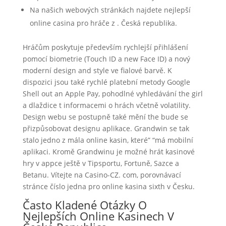
Na našich webových stránkách najdete nejlepší
online casina pro hráče z . Česká republika.
Hráčům poskytuje především rychlejší přihlášení
pomocí biometrie (Touch ID a new Face ID) a nový
moderní design and style ve fialové barvě. K
dispozici jsou také rychlé platební metody Google
Shell out an Apple Pay, pohodlné vyhledávání the girl
a dlaždice t informacemi o hrách včetně volatility.
Design webu se postupně také mění the bude se
přizpůsobovat designu aplikace. Grandwin se tak
stalo jedno z mála online kasin, které” “má mobilní
aplikaci. Kromě Grandwinu je možné hrát kasinové
hry v appce ještě v Tipsportu, Fortuně, Sazce a
Betanu. Vítejte na Casino-CZ. com, porovnávací
stránce číslo jedna pro online kasina sixth v Česku.
Často Kladené Otázky O
Nejlepších Online Kasinech V