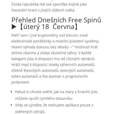
Česká republika mé svá specifika stejně jako
hazardní hraní v jiných státech světa.
Přehled Dnešních Free Spinů
▶️【úterý 18 Června】
Patří sem i jiné kryptoměny než bitcoin, nové
elektronické peněženky a mobilní platební systémy.
Hlavní výhoda bonusu bez vkladu –” “možnost hrát
online zdarma a získat skutečné výhry. V každé
kategorii jsou k dispozici hry od různých výrobců.
Hráči mají k dispozici stovky výherních automatů,
včetně klasických automatů, ovocných automatů,
video automatů a the woman s progresivním
jackpotem.
Pokud si chcete ověřit, jak na mary s hraním jste,
můžete využít rychlého dotazníku.
Vždy se ujistěte, že stahujete aplikace pouze z
ověřených zdrojů.