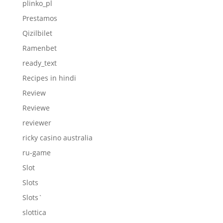
plinko_pl
Prestamos
Qizilbilet
Ramenbet
ready_text
Recipes in hindi
Review
Reviewe
reviewer
ricky casino australia
ru-game
Slot
Slots
Slots`
slottica