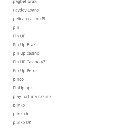
pagbet brazil
Payday Loans
pelican casino PL
pin
Pin UP
Pin Up Brazil
pin up casino
Pin UP Casino AZ
Pin Up Peru
pinco
PinUp apk
play-fortuna-casino
plinko
plinko in
plinko UK