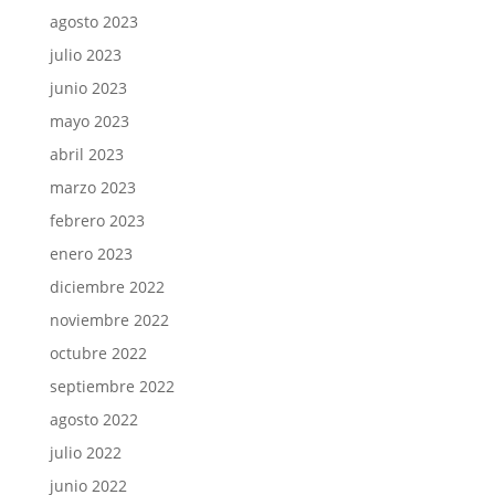
agosto 2023
julio 2023
junio 2023
mayo 2023
abril 2023
marzo 2023
febrero 2023
enero 2023
diciembre 2022
noviembre 2022
octubre 2022
septiembre 2022
agosto 2022
julio 2022
junio 2022