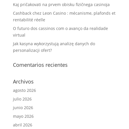
Kaj pričakovati na prvem obisku fizičnega casinoja
Cashback chez Leon Casino : mécanisme, plafonds et
rentabilité réelle
O futuro dos cassinos com o avanço da realidade
virtual
Jak kasyna wykorzystują analizę danych do
personalizacji ofert?
Comentarios recientes
Archivos
agosto 2026
julio 2026
junio 2026
mayo 2026
abril 2026