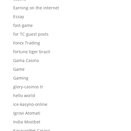
Earning on the internet
Essay
fast-game
for TC guest posts
Forex Trading
fortune tiger brazil
Gama Casino
Game
Gaming
glory-casinos tr
hello world
ice-kasyno-online
Igrovi Atomati
India Mostbet
KaravanBet Casino