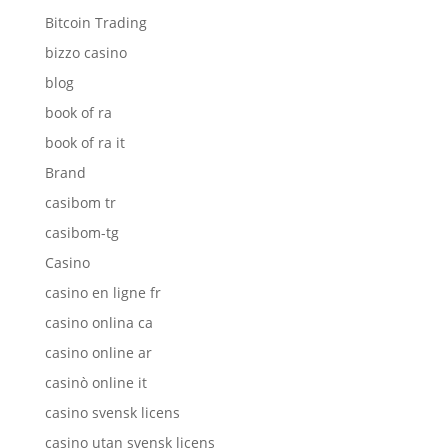
Bitcoin Trading
bizzo casino
blog
book of ra
book of ra it
Brand
casibom tr
casibom-tg
Casino
casino en ligne fr
casino onlina ca
casino online ar
casinò online it
casino svensk licens
casino utan svensk licens