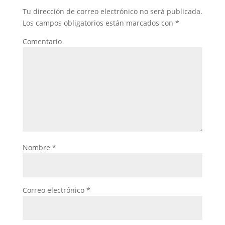
Tu dirección de correo electrónico no será publicada.
Los campos obligatorios están marcados con
*
Comentario
Nombre
*
Correo electrónico
*