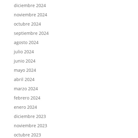
diciembre 2024
noviembre 2024
octubre 2024
septiembre 2024
agosto 2024
julio 2024
junio 2024
mayo 2024
abril 2024
marzo 2024
febrero 2024
enero 2024
diciembre 2023
noviembre 2023
octubre 2023