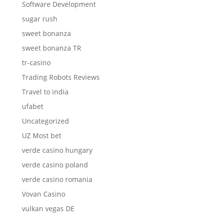
Software Development
sugar rush
sweet bonanza
sweet bonanza TR
tr-casino
Trading Robots Reviews
Travel to india
ufabet
Uncategorized
UZ Most bet
verde casino hungary
verde casino poland
verde casino romania
Vovan Casino
vulkan vegas DE