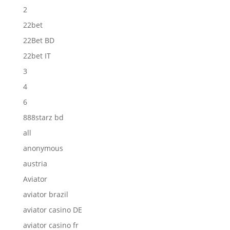
2
22bet
22Bet BD
22bet IT
3
4
6
888starz bd
all
anonymous
austria
Aviator
aviator brazil
aviator casino DE
aviator casino fr