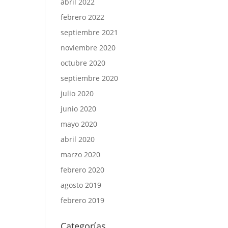
abril 2022
febrero 2022
septiembre 2021
noviembre 2020
octubre 2020
septiembre 2020
julio 2020
junio 2020
mayo 2020
abril 2020
marzo 2020
febrero 2020
agosto 2019
febrero 2019
Categorías