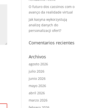
O futuro dos cassinos com o
avanço da realidade virtual
Jak kasyna wykorzystują
analizę danych do
personalizacji ofert?
Comentarios recientes
Archivos
agosto 2026
julio 2026
junio 2026
mayo 2026
abril 2026
marzo 2026
febrero 2026