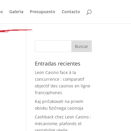
os
Galeria
Presupuesto
Contacto
Entradas recientes
Leon Casino face à la
concurrence : comparatif
objectif des casinos en ligne
francophones
Kaj pričakovati na prvem
obisku fizičnega casinoja
Cashback chez Leon Casino :
mécanisme, plafonds et
rentabilité réelle