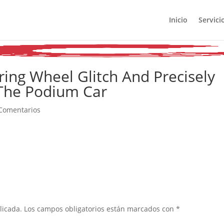
Inicio
Servici
ring Wheel Glitch And Precisely
 The Podium Car
Comentarios
licada.
Los campos obligatorios están marcados con
*