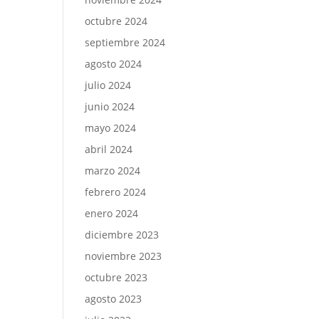
octubre 2024
septiembre 2024
agosto 2024
julio 2024
junio 2024
mayo 2024
abril 2024
marzo 2024
febrero 2024
enero 2024
diciembre 2023
noviembre 2023
octubre 2023
agosto 2023