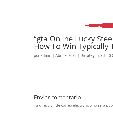
“gta Online Lucky Stee
How To Win Typically
por
admin
|
Abr 29, 2025
|
Uncategorized
|
0 
Enviar comentario
Tu dirección de correo electrónico no será pub