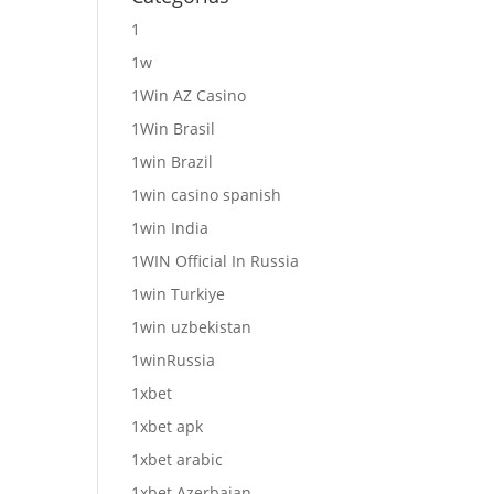
1
1w
1Win AZ Casino
1Win Brasil
1win Brazil
1win casino spanish
1win India
1WIN Official In Russia
1win Turkiye
1win uzbekistan
1winRussia
1xbet
1xbet apk
1xbet arabic
1xbet Azerbajan