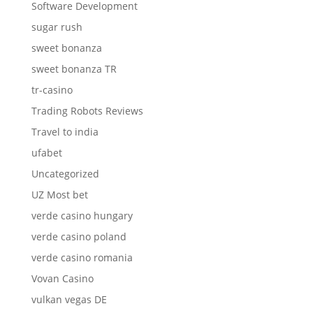
Software Development
sugar rush
sweet bonanza
sweet bonanza TR
tr-casino
Trading Robots Reviews
Travel to india
ufabet
Uncategorized
UZ Most bet
verde casino hungary
verde casino poland
verde casino romania
Vovan Casino
vulkan vegas DE