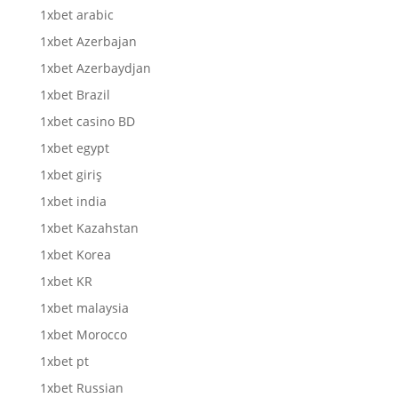
1xbet arabic
1xbet Azerbajan
1xbet Azerbaydjan
1xbet Brazil
1xbet casino BD
1xbet egypt
1xbet giriş
1xbet india
1xbet Kazahstan
1xbet Korea
1xbet KR
1xbet malaysia
1xbet Morocco
1xbet pt
1xbet Russian