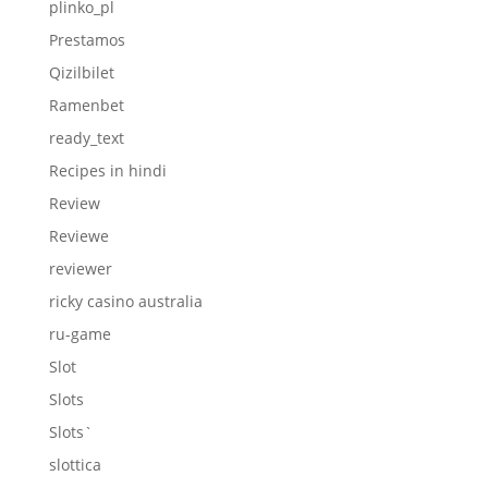
plinko_pl
Prestamos
Qizilbilet
Ramenbet
ready_text
Recipes in hindi
Review
Reviewe
reviewer
ricky casino australia
ru-game
Slot
Slots
Slots`
slottica