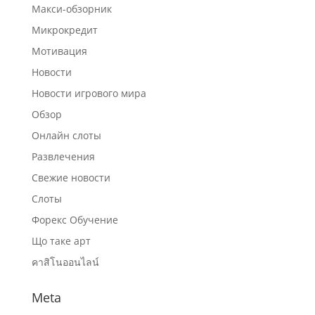
Макси-обзорник
Микрокредит
Мотивация
Новости
Новости игрового мира
Обзор
Онлайн слоты
Развлечения
Свежие новости
Слоты
Форекс Обучение
Що таке арт
คาสิโนออนไลน์
Meta