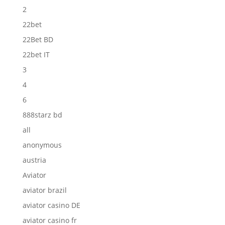
2
22bet
22Bet BD
22bet IT
3
4
6
888starz bd
all
anonymous
austria
Aviator
aviator brazil
aviator casino DE
aviator casino fr