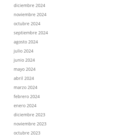
diciembre 2024
noviembre 2024
octubre 2024
septiembre 2024
agosto 2024
julio 2024
junio 2024
mayo 2024
abril 2024
marzo 2024
febrero 2024
enero 2024
diciembre 2023
noviembre 2023
octubre 2023