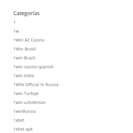
Categorías
1
1w
1Win AZ Casino
1Win Brasil
1win Brazil
1win casino spanish
1win India
1WIN Official In Russia
1win Turkiye
1win uzbekistan
1winRussia
1xbet
1xbet apk