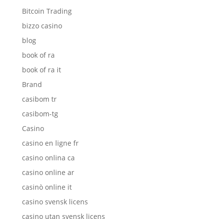
Bitcoin Trading
bizzo casino
blog
book of ra
book of ra it
Brand
casibom tr
casibom-tg
Casino
casino en ligne fr
casino onlina ca
casino online ar
casinò online it
casino svensk licens
casino utan svensk licens