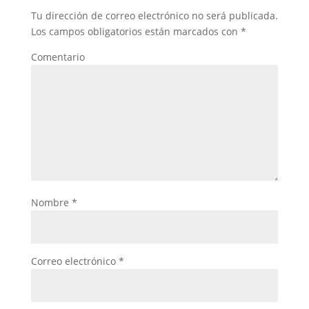
Tu dirección de correo electrónico no será publicada.
Los campos obligatorios están marcados con
*
Comentario
Nombre
*
Correo electrónico
*