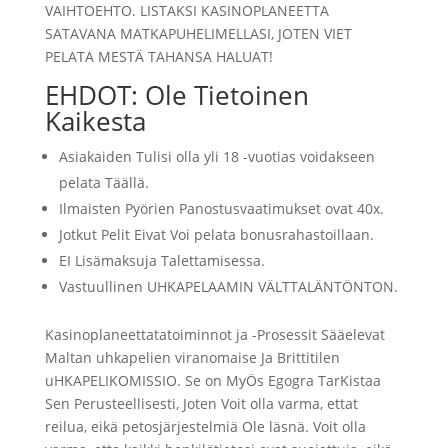
VAIHTOEHTO. LISTAKSI KASINOPLANEETTA
SATAVANA MATKAPUHELIMELLASI, JOTEN VIET
PELATA MESTÄ TAHANSA HALUAT!
EHDOT: Ole Tietoinen
Kaikesta
Asiakaiden Tulisi olla yli 18 -vuotias voidakseen
pelata Täällä.
Ilmaisten Pyörien Panostusvaatimukset ovat 40x.
Jotkut Pelit Eivat Voi pelata bonusrahastoillaan.
EI Lisämaksuja Talettamisessa.
Vastuullinen UHKAPELAAMIN VÄLTTALÄNTÖNTON.
Kasinoplaneettatatoiminnot ja -Prosessit Sääelevat
Maltan uhkapelien viranomaise Ja Brittitilen
uHKAPELIKOMISSIO. Se on MyÖs Egogra TarKistaa
Sen Perusteellisesti, Joten Voit olla varma, ettat
reilua, eikä petosjärjestelmiä Ole läsnä. Voit olla