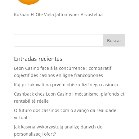
Kukaan EI Ole Vielä Jättonnyner Arvostelua
Entradas recientes
Leon Casino face à la concurrence : comparatif
objectif des casinos en ligne francophones
Kaj pričakovati na prvem obisku fizičnega casinoja
Cashback chez Leon Casino : mécanisme, plafonds et
rentabilité réelle
O futuro dos cassinos com o avanço da realidade
virtual
Jak kasyna wykorzystują analizę danych do
personalizacji ofert?