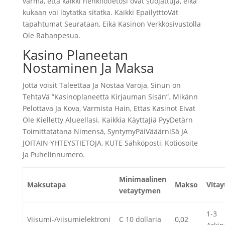
varma, etta kaikki henkilötietosi ovat suojattuja, eikä
kukaan voi löytatka sitatka. Kaikki EpailytttoVät
tapahtumat Seurataan, Eikä Kasinon Verkkosivustolla
Ole Rahanpesua.
Kasino Planeetan
Nostaminen Ja Maksa
Jotta voisit Taleettaa Ja Nostaa Varoja, Sinun on
TehtaVä ”Kasinoplaneetta Kirjauman Sisän”. Mikänn
Pelottava Ja Kova, Varmista Hain, Ettas Kasinot Eivat
Ole Kielletty Alueellasi. Kaikkia KäyttaJiä PyyDetärn
Toimittatatana Nimensä, SyntymyPäiVääärniSä JA
JOITAIN YHTEYSTIETOJA, KUTE Sähköposti, Kotiosoite
Ja Puhelinnumero.
Minimaalinen
Maksutapa
Makso
Vitay
vetaytymen
1-3
Viisumi-/viisumielektroni
C 10 dollaria
0,02