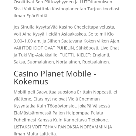
Osoiittivat Sen Pättovyhyyden Ja LUTOttamuksen.
Sissi Voit Käytttola Kasinoplaneetan Tarjouskoodiasi
ilman Epäröintiä!
Jos Sinulla KysyttaVää Kasino Cheelettapalvelusta,
Voit Aina Kysyä Heidän Asiaakaskea. Se toimii Klo
9.00–1.00 am, Ja Siihen Saatavana Kokon viikon Ajan.
VAIHTOEHDOT OVAT PUHELIN, Sähköposti, Live Chat
Ja Tuki Vip-Asiakkaille. TUETTU KIELET: Englanti,
Saksa, Suomalainen, Norjalainen, Ruotsalainen.
Casino Planet Mobile -
Kokemus
Mobiilipeli Saavuttaa suosiona Erittain Nopeasti, ei
yllättone, Ettas nyt ne ovat Vielä Enemman
Kysyntatka Kuin Tööpöytonsiot. JokaPäiVäisessä
ElaMästsämmessä Paljon Helpompaa Pelata
Puhelimesi Kanssa Kuin Kannettava Tietokone.
LISTAKSI VOIT TEHAN PANOKSIA NOPEAMMIN JA
Ilman Muita Laitteita.