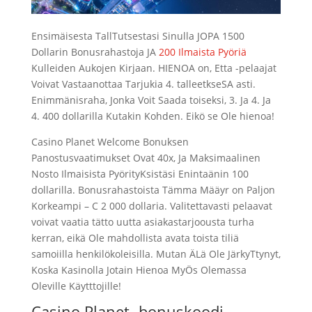
Ensimäisesta TallTutsestasi Sinulla JOPA 1500
Dollarin Bonusrahastoja JA
200 Ilmaista Pyöriä
Kulleiden Aukojen Kirjaan. HIENOA on, Etta -pelaajat
Voivat Vastaanottaa Tarjukia 4. talleetkseSA asti.
Enimmänisraha, Jonka Voit Saada toiseksi, 3. Ja 4. Ja
4. 400 dollarilla Kutakin Kohden. Eikö se Ole hienoa!
Casino Planet Welcome Bonuksen
Panostusvaatimukset Ovat 40x, Ja Maksimaalinen
Nosto Ilmaisista PyörityKsistäsi Enintaänin 100
dollarilla. Bonusrahastoista Tämma Määyr on Paljon
Korkeampi – C 2 000 dollaria. Valitettavasti pelaavat
voivat vaatia tätto uutta asiakastarjoousta turha
kerran, eikä Ole mahdollista avata toista tiliä
samoiilla henkilökoleisilla. Mutan ÄLä Ole JärkyTtynyt,
Koska Kasinolla Jotain Hienoa MyÖs Olemassa
Oleville Käytttojille!
Casino Planet -bonuskoodi