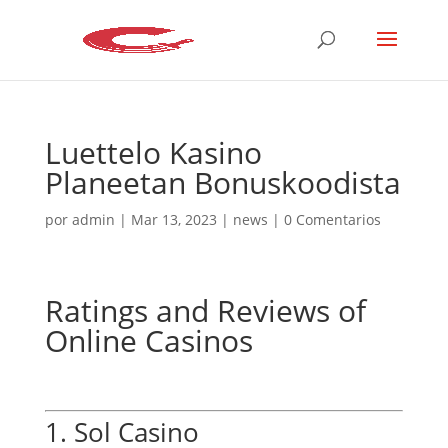
Luettelo Kasino
Planeetan Bonuskoodista
por
admin
|
Mar 13, 2023
|
news
|
0 Comentarios
Ratings and Reviews of
Online Casinos
1.
Sol Casino