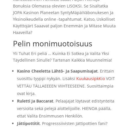
Bonuksia Olemassa olevien LISOKSI. Se Sisältatka
JOPA Kasinon Planeetan SyntyMäpäiVäbonukesen Ja
Yksinoikeudella online -tapahtumat. Katso, Uskolliset
Käytttojärt Saaavat paljon Enemmän Ja Mitase Muuta
Haaveilla?
Pelin monimuotoisuus
Yli Tuhat Eri peliä … Kuinka Ei Sotkea Ja Valita Yksi
Täydellinen Sinulle? Tartenan Kaikkia Muunnelmia!
Kasino Cheeletta Lähtö- Ja SaapumisaJat
. Erittain
suosittu tyyppi nykyän. Lisäksi
KuukausipkKio
VOIT
VETTÄU TÄLLAEEEEN VIIHTEESEENE. Suosittaimpia
ovat kirja.
Ruletti Ja Baccarat
. Pelaajajat löytavat edistynteita
versioita sekä pelejä alottelijoille. HIENOA päällä,
ettat Valita Ensimmusen Henkilön.
Jättipottitit
. Progresssiivisten Jättipottien fani?