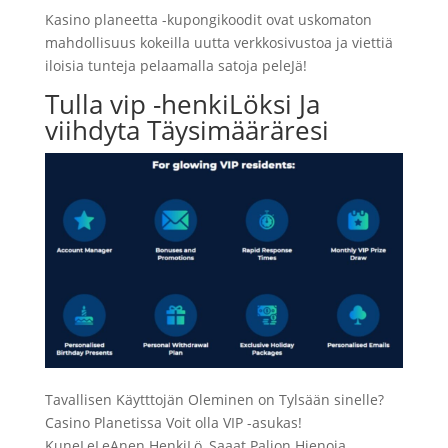
Kasino planeetta -kupongikoodit ovat uskomaton
mahdollisuus kokeilla uutta verkkosivustoa ja viettiä
iloisia tunteja pelaamalla satoja peleJä!
Tulla vip -henkiLöksi Ja
viihdyta Täysimääräresi
Tavallisen Käytttojän Oleminen on Tylsään sinelle?
Casino Planetissa Voit olla VIP -asukas!
KuneLeLeAnen HenkiLö, Saaat Paljon Hienoja