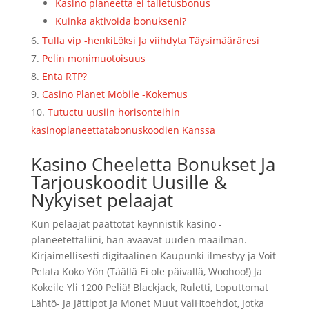
Kasino planeetta ei talletusbonus
Kuinka aktivoida bonukseni?
Tulla vip -henkiLöksi Ja viihdyta Täysimääräresi
Pelin monimuotoisuus
Enta RTP?
Casino Planet Mobile -Kokemus
Tutuctu uusiin horisonteihin
kasinoplaneettatabonuskoodien Kanssa
Kasino Cheeletta Bonukset Ja
Tarjouskoodit Uusille &
Nykyiset pelaajat
Kun pelaajat päättotat käynnistik kasino -
planeetettaliini, hän avaavat uuden maailman.
Kirjaimellisesti digitaalinen Kaupunki ilmestyy ja Voit
Pelata Koko Yön (Täällä Ei ole päivallä, Woohoo!) Ja
Kokeile Yli 1200 Peliä! Blackjack, Ruletti, Loputtomat
Lähtö- Ja Jättipot Ja Monet Muut VaiHtoehdot, Jotka