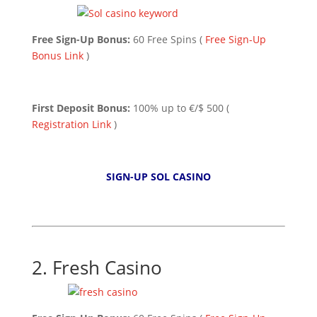
Free Sign-Up Bonus:
60 Free Spins (
Free Sign-Up
Bonus Link
)
First Deposit Bonus:
100% up to €/$ 500 (
Registration Link
)
SIGN-UP SOL CASINO
2.
Fresh Casino