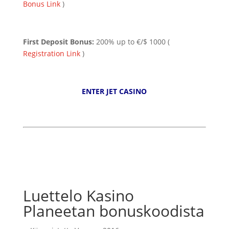
Bonus Link
)
First Deposit Bonus:
200% up to €/$ 1000 (
Registration Link
)
ENTER JET CASINO
Luettelo Kasino
Planeetan bonuskoodista