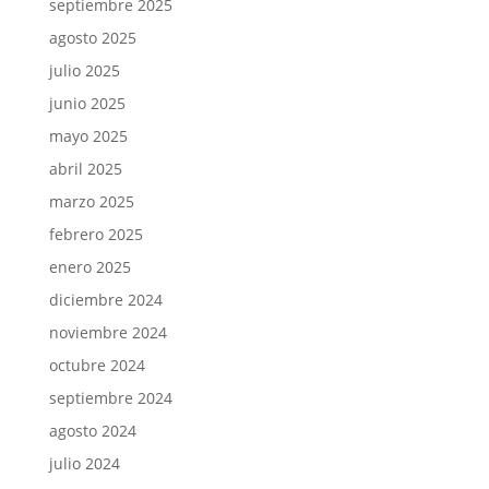
septiembre 2025
agosto 2025
julio 2025
junio 2025
mayo 2025
abril 2025
marzo 2025
febrero 2025
enero 2025
diciembre 2024
noviembre 2024
octubre 2024
septiembre 2024
agosto 2024
julio 2024