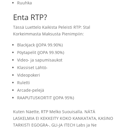
Ruuhka
Enta RTP?
Tässä Luettelo Kaikista Peleisti RTP: Stal
Korkeimmasta Maksusta Pienimpiin:
Blackjack (JOPA 99.90%)
Pöytapelit (JOPA 99.90%)
Video- ja sapumisaukot
Klassiset Lähtö-
Videopokeri
Ruletti
Arcade-pelejä
RAAPUTUSKORTIT (JOPA 95%)
Kuten Näette, RTP Melko Suouisalla. NÄTÄ
LASKELMIA EI KEKKEITY KOKO KANKATATA, KASINO
TARKISTI EGOGRA-, GLI-JA ITECH Labs ja Ne