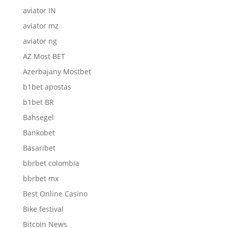
aviator IN
aviator mz
aviator ng
AZ Most BET
Azerbajany Mostbet
b1bet apostas
b1bet BR
Bahsegel
Bankobet
Basaribet
bbrbet colombia
bbrbet mx
Best Online Casino
Bike festival
Bitcoin News