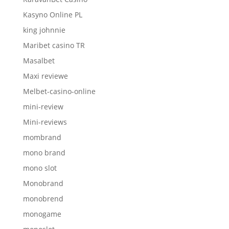
Kasyno Online PL
king johnnie
Maribet casino TR
Masalbet
Maxi reviewe
Melbet-casino-online
mini-review
Mini-reviews
mombrand
mono brand
mono slot
Monobrand
monobrend
monogame