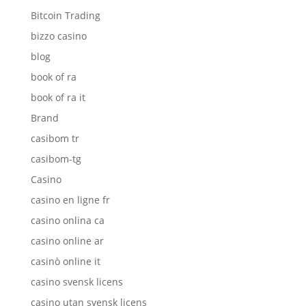
Bitcoin Trading
bizzo casino
blog
book of ra
book of ra it
Brand
casibom tr
casibom-tg
Casino
casino en ligne fr
casino onlina ca
casino online ar
casinò online it
casino svensk licens
casino utan svensk licens