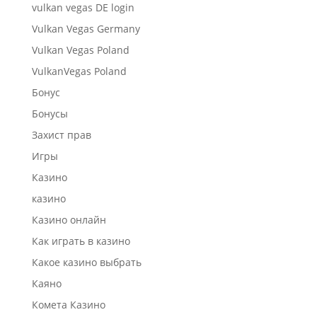
vulkan vegas DE login
Vulkan Vegas Germany
Vulkan Vegas Poland
VulkanVegas Poland
Бонус
Бонусы
Захист прав
Игры
Казино
казино
Казино онлайн
Как играть в казино
Какое казино выбрать
Каяно
Комета Казино