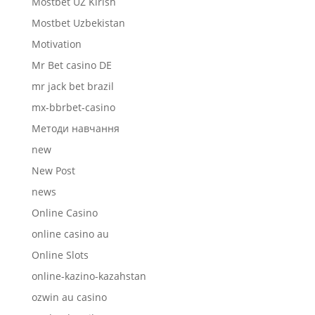
Mostbet UZ Kirish
Mostbet Uzbekistan
Motivation
Mr Bet casino DE
mr jack bet brazil
mx-bbrbet-casino
Mетоди навчання
new
New Post
news
Online Casino
online casino au
Online Slots
online-kazino-kazahstan
ozwin au casino