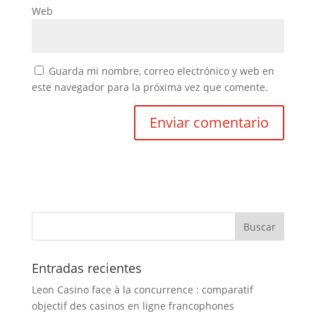
Web
Guarda mi nombre, correo electrónico y web en
este navegador para la próxima vez que comente.
Entradas recientes
Leon Casino face à la concurrence : comparatif
objectif des casinos en ligne francophones