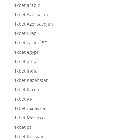
1xbet arabic
1xbet Azerbajan
1xbet Azerbaydjan
1xbet Brazil
1xbet casino BD
1xbet egypt
1xbet giriş
1xbet india
1xbet Kazahstan
1xbet Korea
1xbet KR
1xbet malaysia
1xbet Morocco
1xbet pt
1xbet Russian