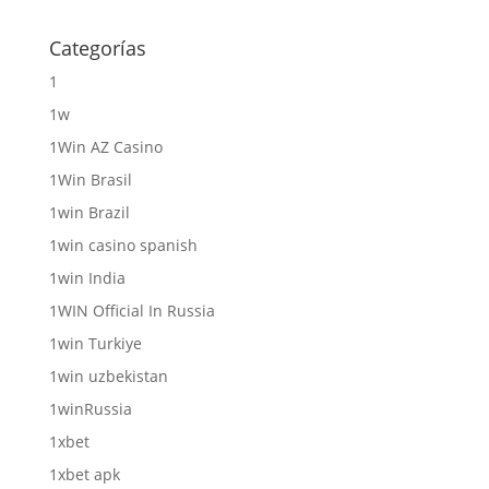
Categorías
1
1w
1Win AZ Casino
1Win Brasil
1win Brazil
1win casino spanish
1win India
1WIN Official In Russia
1win Turkiye
1win uzbekistan
1winRussia
1xbet
1xbet apk