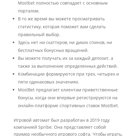
Mostbet полностью совпадает с основным
порталом.
В то же время вы можете просматривать
статистику, которая поможет вам сделать
правильный выбор.
Здесь нет ни скаттеров, ни диких спинов, ни
бесплатных бонусных вращений.
Вы можете получать их за каждый депозит, а
также за выполнение определенных действий.
Комбинации формируются при трех, четырех и
пяти одинаковых значениях.
MostBet предлагает клиентам приветственные
бонусы, когда они впервые регистрируются на
онлайн-платформе спортивных ставок Mostbet.
Игровой автомат был разработан в 2019 году
компанией Spribe. Она представляет собой
пример необычного игрового софта. Чтобы играть,