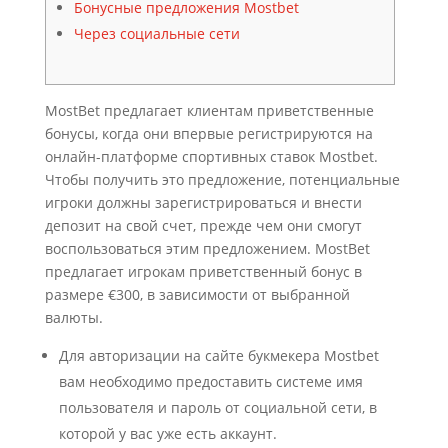
Бонусные предложения Mostbet
Через социальные сети
MostBet предлагает клиентам приветственные
бонусы, когда они впервые регистрируются на
онлайн-платформе спортивных ставок Mostbet.
Чтобы получить это предложение, потенциальные
игроки должны зарегистрироваться и внести
депозит на свой счет, прежде чем они смогут
воспользоваться этим предложением. MostBet
предлагает игрокам приветственный бонус в
размере €300, в зависимости от выбранной
валюты.
Для авторизации на сайте букмекера Mostbet
вам необходимо предоставить системе имя
пользователя и пароль от социальной сети, в
которой у вас уже есть аккаунт.