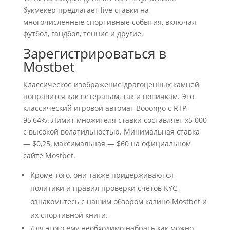
букмекер предлагает live ставки на
многочисленные спортивные события, включая
футбол, гандбол, теннис и другие.
Зарегистрироваться в
Mostbet
Классическое изображение драгоценных камней
понравится как ветеранам, так и новичкам. Это
классический игровой автомат Booongo с RTP
95,64%. Лимит множителя ставки составляет х5 000
с высокой волатильностью. Минимальная ставка
— $0,25, максимальная — $60 на официальном
сайте Mostbet.
Кроме того, они также придерживаются
политики и правил проверки счетов KYC,
ознакомьтесь с нашим обзором казино Mostbet и
их спортивной книги.
Для этого ему необходимо набрать как можно