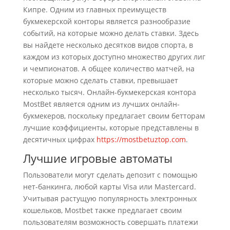
Кипре. Одним из главных преимуществ
букмекерской конторы является разнообразие
событий, на которые можно делать ставки. Здесь
вы найдете несколько десятков видов спорта, в
каждом из которых доступно множество других лиг
и чемпионатов. А общее количество матчей, на
которые можно сделать ставки, превышает
несколько тысяч. Онлайн-букмекерская контора
MostBet является одним из лучших онлайн-
букмекеров, поскольку предлагает своим бетторам
лучшие коэффициенты, которые представлены в
десятичных цифрах
https://mostbetuztop.com
.
Лучшие игровые автоматы
Пользователи могут сделать депозит с помощью
нет-банкинга, любой карты Visa или Mastercard.
Учитывая растущую популярность электронных
кошельков, Mostbet также предлагает своим
пользователям возможность совершать платежи