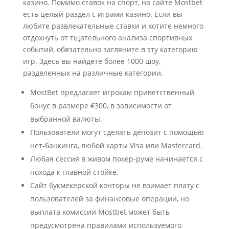
казино. Помимо ставок на спорт, на сайте Mostbet
есть целый раздел с играми казино. Если вы
любите развлекательные ставки и хотите немного
отдохнуть от тщательного анализа спортивных
событий, обязательно загляните в эту категорию
игр. Здесь вы найдете более 1000 шоу,
разделенных на различные категории.
MostBet предлагает игрокам приветственный
бонус в размере €300, в зависимости от
выбранной валюты.
Пользователи могут сделать депозит с помощью
нет-банкинга, любой карты Visa или Mastercard.
Любая сессия в живом покер-руме начинается с
похода к главной стойке.
Сайт букмекерской конторы не взимает плату с
пользователей за финансовые операции, но
выплата комиссии Mostbet может быть
предусмотрена правилами используемого