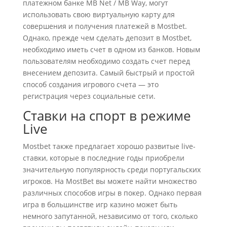
платежном банке MB Net / MB Way, могут
использовать свою виртуальную карту для
совершения и получения платежей в Mostbet.
Однако, прежде чем сделать депозит в Mostbet,
необходимо иметь счет в одном из банков. Новым
пользователям необходимо создать счет перед
внесением депозита. Самый быстрый и простой
способ создания игрового счета — это
регистрация через социальные сети.
Ставки на спорт в режиме
Live
Mostbet также предлагает хорошо развитые live-
ставки, которые в последние годы приобрели
значительную популярность среди португальских
игроков. На MostBet вы можете найти множество
различных способов игры в покер. Однако первая
игра в большинстве игр казино может быть
немного запутанной, независимо от того, сколько