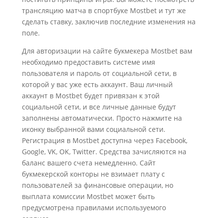
трансляцию матча в спортбуке Mostbet и тут же
сделать ставку, заключив последние изменения на
поле.
Для авторизации на сайте букмекера Mostbet вам
необходимо предоставить системе имя
пользователя и пароль от социальной сети, в
которой у вас уже есть аккаунт. Ваш личный
аккаунт в Mostbet будет привязан к этой
социальной сети, и все личные данные будут
заполнены автоматически. Просто нажмите на
иконку выбранной вами социальной сети.
Регистрация в Mostbet доступна через Facebook,
Google, VK, OK, Twitter. Средства зачисляются на
баланс вашего счета немедленно. Сайт
букмекерской конторы не взимает плату с
пользователей за финансовые операции, но
выплата комиссии Mostbet может быть
предусмотрена правилами используемого