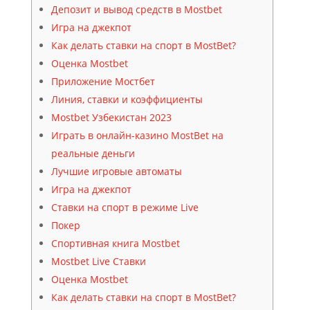
Депозит и вывод средств в Mostbet
Игра на джекпот
Как делать ставки на спорт в MostBet?
Оценка Mostbet
Приложение Мостбет
Линия, ставки и коэффициенты
Mostbet Узбекистан 2023
Играть в онлайн-казино MostBet на
реальные деньги
Лучшие игровые автоматы
Игра на джекпот
Ставки на спорт в режиме Live
Покер
Спортивная книга Mostbet
Mostbet Live Ставки
Оценка Mostbet
Как делать ставки на спорт в MostBet?