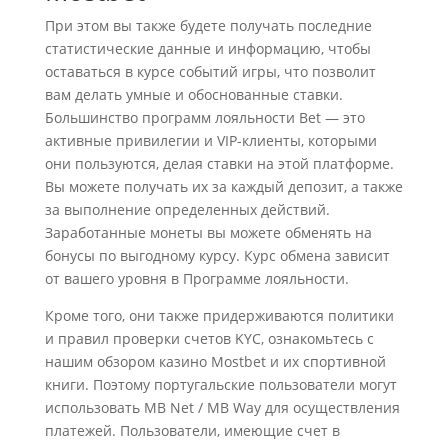
При этом вы также будете получать последние
статистические данные и информацию, чтобы
оставаться в курсе событий игры, что позволит
вам делать умные и обоснованные ставки.
Большинство программ лояльности Bet — это
активные привилегии и VIP-клиенты, которыми
они пользуются, делая ставки на этой платформе.
Вы можете получать их за каждый депозит, а также
за выполнение определенных действий.
Заработанные монеты вы можете обменять на
бонусы по выгодному курсу. Курс обмена зависит
от вашего уровня в Программе лояльности.
Кроме того, они также придерживаются политики
и правил проверки счетов KYC, ознакомьтесь с
нашим обзором казино Mostbet и их спортивной
книги. Поэтому португальские пользователи могут
использовать MB Net / MB Way для осуществления
платежей. Пользователи, имеющие счет в