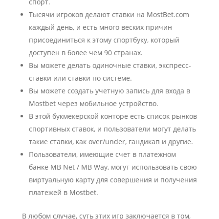
спорт.
Тысячи игроков делают ставки на MostBet.com
каждый день, и есть много веских причин
присоединиться к этому спортбуку, который
доступен в более чем 90 странах.
Вы можете делать одиночные ставки, экспресс-
ставки или ставки по системе.
Вы можете создать учетную запись для входа в
Mostbet через мобильное устройство.
В этой букмекерской конторе есть список рынков
спортивных ставок, и пользователи могут делать
такие ставки, как over/under, гандикап и другие.
Пользователи, имеющие счет в платежном
банке MB Net / MB Way, могут использовать свою
виртуальную карту для совершения и получения
платежей в Mostbet.
В любом случае, суть этих игр заключается в том,