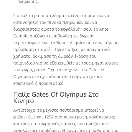
πληρωμής.
Για καλύτερα αποτελέσματα, είναι σημαντικό να
κατανοήσεις τον πίνακα πληρωμών και να
διαχειριστείς σωστά το κεφάλαιό” “σου. Το Ante
Gamble αυξάνει τις πιθανότητες δωρεάν
περιστροφών, ενώ το Bonus Acquire σου δίνει άμεση
πρόσβαση σε αυτές. Πριν παίξεις με πραγματικά
χρήματα, δοκίμασε τη δωρεάν έκδοση του
παιχνιδιού για να εξοικειωθείς με τους μηχανισμούς
του χωρίς ρίσκο. Οχι, το παιχνίδι του Gates of
Olympus δεν έχει κάποια λειτουργία τζάκποτ,
εσωτερικό ή προοδευτικό.
Παίξε Gates Of Olympus Στο
Κινητό
Αντίστοιχα, το μέγιστο ποντάρισμα μπορεί να
φτάσει έως και 125€ ανά περιστροφή, καλύπτοντας
και τους πιο τολμηρούς παίκτες που αναζητούν
μεγαλύτερες αποδόσεις. Η δυνατότητα ρύθμισης του