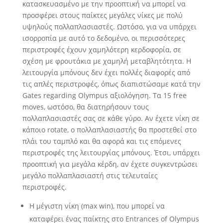
κατασκευασμένο με την προοπτική να μπορεί να
προσφέρει στους παίκτες μεγάλες νίκες με πολύ
υψηλούς πολλαπλασιαστές. Ωστόσο, για να υπάρχει
ισορροπία με αυτό το δεδομένο, οι περισσότερες
περιστροφές έχουν χαμηλότερη κερδοφορία, σε
σχέση με φρουτάκια με χαμηλή μεταβλητότητα. Η
λειτουργία μπόνους δεν έχει πολλές διαφορές από
τις απλές περιστροφές, όπως διαπιστώσαμε κατά την
Gates regarding Olympus αξιολόγηση. Τα 15 free
moves, ωστόσο, θα διατηρήσουν τους
πολλαπλασιαστές σας σε κάθε γύρο. Αν έχετε νίκη σε
κάποιο rotate, ο πολλαπλασιαστής θα προστεθεί στο
πλάι του ταμπλό και θα αφορά και τις επόμενες
περιστροφές της λειτουργίας μπόνους. Έτσι, υπάρχει
προοπτική για μεγάλα κέρδη, αν έχετε συγκεντρώσει
μεγάλο πολλαπλασιαστή στις τελευταίες
περιστροφές.
Η μέγιστη νίκη (max win), που μπορεί να
καταφέρει ένας παίκτης στο Entrances of Olympus