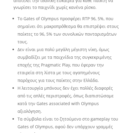
αποτελεί την ιδανική ευκαιρία για κάθε παίκτη να
γνωρίσει το παιχνίδι χωρίς κανένα ρίσκο.
Το Gates of Olympus προσφέρει RTP 96, 5%, που
σημαίνει ότι μακροπρόθεσμα θα επιστρέψει στους
παίκτες το 96, 5% των συνολικών πονταρισμάτων
τους.
Δεν είναι μια πολύ μεγάλη μέγιστη νίκη, όμως
συμβαδίζει με τα παιχνίδια της συγκεκριμένης
εποχής της Pragmatic Play, που έφεραν την
εταιρεία στη λίστα με τους αγαπημένους
παρόχους για τους παίκτες στην Ελλάδα.
Η λειτουργία μπόνους δεν έχει πολλές διαφορές
από τις απλές περιστροφές, όπως διαπιστώσαμε
κατά την Gates associated with Olympus
αξιολόγηση.
Τα σύμβολα είναι το ζητούμενο στο gameplay του
Gates of Olympus, αφού δεν υπάρχουν γραμμές