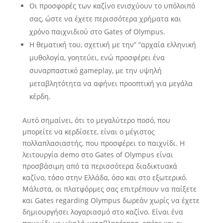
Οι προσφορές των καζίνο ενισχύουν το υπόλοιπό
σας, ώστε να έχετε περισσότερα χρήματα και
χρόνο παιχνιδιού στο Gates of Olympus.
Η θεματική του, σχετική με την” “αρχαία ελληνική
μυθολογία, γοητεύει, ενώ προσφέρει ένα
συναρπαστικό gameplay, με την υψηλή
μεταβλητότητα να αφήνει προοπτική για μεγάλα
κέρδη.
Αυτό σημαίνει, ότι το μεγαλύτερο ποσό, που
μπορείτε να κερδίσετε, είναι ο μέγιστος
πολλαπλασιαστής, που προσφέρει το παιχνίδι. Η
λειτουργία demo στο Gates of Olympus είναι
προσβάσιμη από τα περισσότερα διαδικτυακά
καζίνο, τόσο στην Ελλάδα, όσο και στο εξωτερικό.
Μάλιστα, οι πλατφόρμες σας επιτρέπουν να παίξετε
και Gates regarding Olympus δωρεάν χωρίς να έχετε
δημιουργήσει λογαριασμό στο καζίνο. Είναι ένα