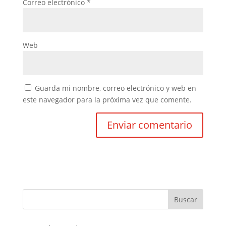
Correo electrónico
*
Web
Guarda mi nombre, correo electrónico y web en
este navegador para la próxima vez que comente.