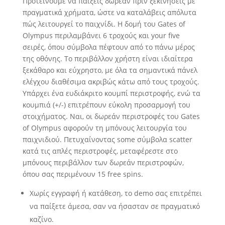
Προτείνουμε να παίξεις δωρεάν πριν ξεκινήσεις με
πραγματικά χρήματα, ώστε να καταλάβεις απόλυτα
πώς λειτουργεί το παιχνίδι. Η δομή του Gates of
Olympus περιλαμβάνει 6 τροχούς και your five
σειρές, όπου σύμβολα πέφτουν από το πάνω μέρος
της οθόνης. Το περιβάλλον χρήστη είναι ιδιαίτερα
ξεκάθαρο και εύχρηστο, με όλα τα σημαντικά πάνελ
ελέγχου διαθέσιμα ακριβώς κάτω από τους τροχούς.
Υπάρχει ένα ευδιάκριτο κουμπί περιστροφής, ενώ τα
κουμπιά (+/-) επιτρέπουν εύκολη προσαρμογή του
στοιχήματος. Ναι, οι δωρεάν περιστροφές του Gates
of Olympus αφορούν τη μπόνους λειτουργία του
παιχνιδιού. Πετυχαίνοντας some σύμβολα scatter
κατά τις απλές περιστροφές, μεταφέρεστε στο
μπόνους περιβάλλον των δωρεάν περιστροφών,
όπου σας περιμένουν 15 free spins.
Χωρίς εγγραφή ή κατάθεση, το demo σας επιτρέπει
να παίξετε άμεσα, σαν να ήσασταν σε πραγματικό
καζίνο.