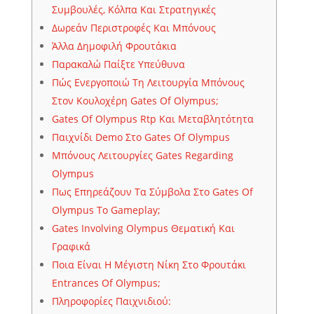
Συμβουλές, Κόλπα Και Στρατηγικές
Δωρεάν Περιστροφές Και Μπόνους
Άλλα Δημοφιλή Φρουτάκια
Παρακαλώ Παίξτε Υπεύθυνα
Πώς Ενεργοποιώ Τη Λειτουργία Μπόνους
Στον Κουλοχέρη Gates Of Olympus;
Gates Of Olympus Rtp Και Μεταβλητότητα
Παιχνίδι Demo Στο Gates Of Olympus
Μπόνους Λειτουργίες Gates Regarding
Olympus
Πως Επηρεάζουν Τα Σύμβολα Στο Gates Of
Olympus Το Gameplay;
Gates Involving Olympus Θεματική Και
Γραφικά
Ποια Είναι Η Μέγιστη Νίκη Στο Φρουτάκι
Entrances Of Olympus;
Πληροφορίες Παιχνιδιού: