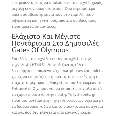
επιτρέποντας σας να απολαύσετε το παιχνίδι χωρίς
μεγάλη οικονομική δέσμευση. Όσο περισσότερα
όμοια σύμβολα εμφανιστούν στο ταμπλό, τόσο
υψηλότερη και η νίκη σας, οπότε ο αριθμός τους
είναι αρκετά σημαντικός.
Ελάχιστο Και Μέγιστο
Ποντάρισμα Στο Δημοφιλές
Gates Of Olympus
Επιπλέον, το παιχνίδι έχει αναπτυχθεί με την
τεχνολογία HTML5, εξασφαλίζοντας τέλεια
λειτουργία σε υπολογιστές, smartphones και tablets,
χωρίς να επηρεάζεται η ποιότητα της εικόνας ή η
ταχύτητα φόρτωσης. Μπορείς να παίξτε δωρεάν το
Entrance of Olympus για να διαπιστώσεις όλα αυτά
τα χαρακτηριστικά στην πράξη. Το tychebets. gr
είναι μια ανεξάρτητη πηγή πληροφοριών σχετικά με
τα διαδικτυακά καζίνο και τα διαδικτυακά παιχνίδια
καζίνο, που δεν ελέγχεται από κανέναν φορέα