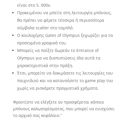
είναι στο 5. 000x.
Προκειμένου να μπείτε στη λειτουργία μπόνους,
θα πρέπει να φέρετε τέσσερα ή περισσότερα
σύμβολα scatter στο ταμπλό.
Ο κουλοχέρης Gates of Olympus ξεχωρίζει για τα
προσεγμένα γραφικά του.
Μπορείς να παίξτε δωρεάν το Entrance of
Olympus για να διαπιστώσεις όλα αυτά τα
χαρακτηριστικά στην πράξη.
Έτσι, μπορείτε να δοκιμάσετε τις λειτουργίες του
παιχνιδιού και να κατανοήσετε το game play του
χωρίς να ρισκάρετε πραγματικά χρήματα.
Φροντίστε να ελέγξετε αν προσφέρεται κάποιο
μπόνους καλωσορίσματος, που μπορεί να ενισχύσει
το αρχικό σας κεφάλαιο.”