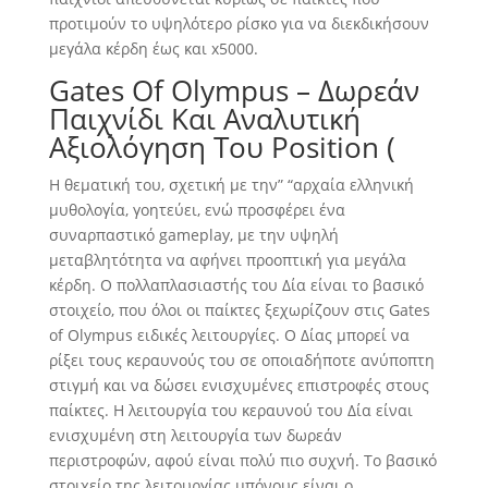
προτιμούν το υψηλότερο ρίσκο για να διεκδικήσουν
μεγάλα κέρδη έως και x5000.
Gates Of Olympus – Δωρεάν
Παιχνίδι Και Αναλυτική
Αξιολόγηση Του Position (
Η θεματική του, σχετική με την” “αρχαία ελληνική
μυθολογία, γοητεύει, ενώ προσφέρει ένα
συναρπαστικό gameplay, με την υψηλή
μεταβλητότητα να αφήνει προοπτική για μεγάλα
κέρδη. Ο πολλαπλασιαστής του Δία είναι το βασικό
στοιχείο, που όλοι οι παίκτες ξεχωρίζουν στις Gates
of Olympus ειδικές λειτουργίες. Ο Δίας μπορεί να
ρίξει τους κεραυνούς του σε οποιαδήποτε ανύποπτη
στιγμή και να δώσει ενισχυμένες επιστροφές στους
παίκτες. Η λειτουργία του κεραυνού του Δία είναι
ενισχυμένη στη λειτουργία των δωρεάν
περιστροφών, αφού είναι πολύ πιο συχνή. Το βασικό
στοιχείο της λειτουργίας μπόνους είναι ο