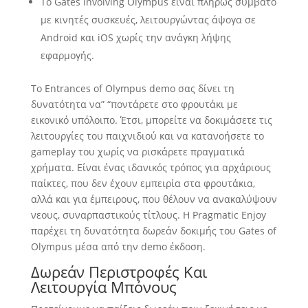
Το Gates involving Olympus είναι πλήρως συμβατό
με κινητές συσκευές, λειτουργώντας άψογα σε
Android και iOS χωρίς την ανάγκη λήψης
εφαρμογής.
Το Entrances of Olympus demo σας δίνει τη
δυνατότητα να” “ποντάρετε στο φρουτάκι με
εικονικό υπόλοιπο. Έτσι, μπορείτε να δοκιμάσετε τις
λειτουργίες του παιχνιδιού και να κατανοήσετε το
gameplay του χωρίς να ρισκάρετε πραγματικά
χρήματα. Είναι ένας ιδανικός τρόπος για αρχάριους
παίκτες, που δεν έχουν εμπειρία στα φρουτάκια,
αλλά και για έμπειρους, που θέλουν να ανακαλύψουν
νεους, συναρπαστικούς τίτλους. Η Pragmatic Enjoy
παρέχει τη δυνατότητα δωρεάν δοκιμής του Gates of
Olympus μέσα από την demo έκδοση.
Δωρεάν Περιστροφές Και
Λειτουργία Μπόνους