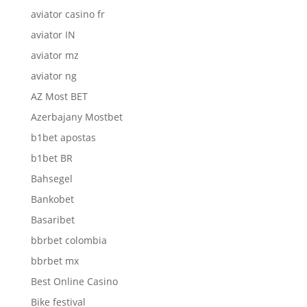
aviator casino fr
aviator IN
aviator mz
aviator ng
AZ Most BET
Azerbajany Mostbet
b1bet apostas
b1bet BR
Bahsegel
Bankobet
Basaribet
bbrbet colombia
bbrbet mx
Best Online Casino
Bike festival