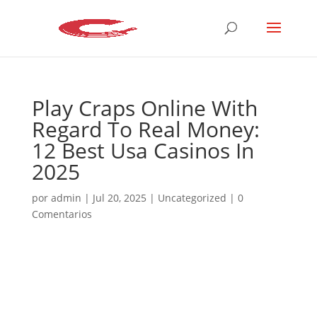
Play Craps Online With
Regard To Real Money:
12 Best Usa Casinos In
2025
por
admin
|
Jul 20, 2025
|
Uncategorized
|
0
Comentarios