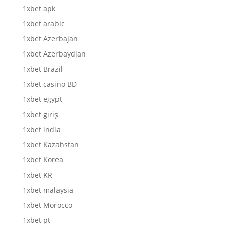
1xbet apk
1xbet arabic
1xbet Azerbajan
1xbet Azerbaydjan
1xbet Brazil
1xbet casino BD
1xbet egypt
1xbet giriş
1xbet india
1xbet Kazahstan
1xbet Korea
1xbet KR
1xbet malaysia
1xbet Morocco
1xbet pt