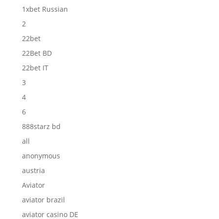
1xbet Russian
2
22bet
22Bet BD
22bet IT
3
4
6
888starz bd
all
anonymous
austria
Aviator
aviator brazil
aviator casino DE