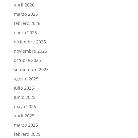
abril 2026
marzo 2026
febrero 2026
enero 2026
diciembre 2025
noviembre 2025
octubre 2025
septiembre 2025
agosto 2025
julio 2025
junio 2025
mayo 2025
abril 2025
marzo 2025
febrero 2025