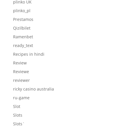
plinko UK
plinko_pl
Prestamos
Qizilbilet
Ramenbet
ready_text
Recipes in hindi
Review
Reviewe
reviewer
ricky casino australia
ru-game
Slot
Slots
Slots`