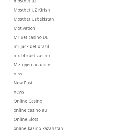
mostbet uz
Mostbet UZ Kirish
Mostbet Uzbekistan
Motivation
Mr Bet casino DE
mr jack bet brazil
mx-bbrbet-casino
Mетоди навчання
new
New Post
news
Online Casino
online casino au
Online Slots
online-kazino-kazahstan