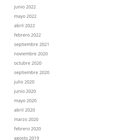
junio 2022
mayo 2022
abril 2022
febrero 2022
septiembre 2021
noviembre 2020
octubre 2020
septiembre 2020
julio 2020
junio 2020
mayo 2020
abril 2020
marzo 2020
febrero 2020
agosto 2019