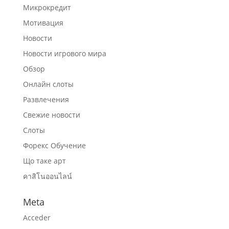
Микрокредит
Мотивация
Новости
Новости игрового мира
Обзор
Онлайн слоты
Развлечения
Свежие новости
Слоты
Форекс Обучение
Що таке арт
คาสิโนออนไลน์
Meta
Acceder