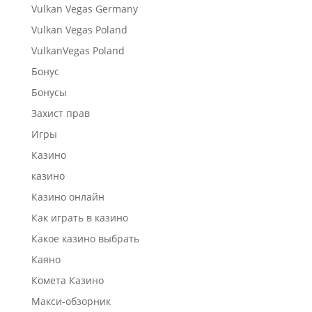
Vulkan Vegas Germany
Vulkan Vegas Poland
VulkanVegas Poland
Бонус
Бонусы
Захист прав
Игры
Казино
казино
Казино онлайн
Как играть в казино
Какое казино выбрать
Каяно
Комета Казино
Макси-обзорник