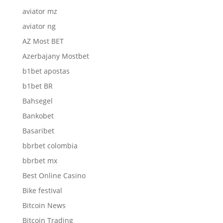
aviator mz
aviator ng
AZ Most BET
Azerbajany Mostbet
b1bet apostas
b1bet BR
Bahsegel
Bankobet
Basaribet
bbrbet colombia
bbrbet mx
Best Online Casino
Bike festival
Bitcoin News
Bitcoin Trading