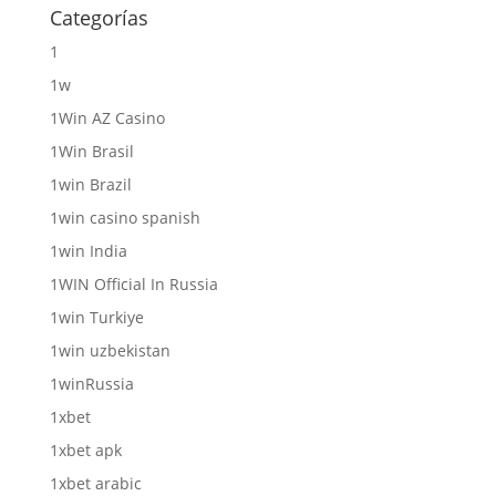
Categorías
1
1w
1Win AZ Casino
1Win Brasil
1win Brazil
1win casino spanish
1win India
1WIN Official In Russia
1win Turkiye
1win uzbekistan
1winRussia
1xbet
1xbet apk
1xbet arabic