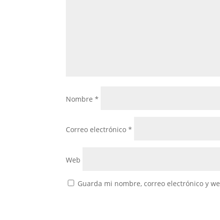
Nombre
*
Correo electrónico
*
Web
Guarda mi nombre, correo electrónico y w