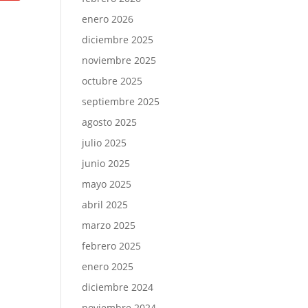
enero 2026
diciembre 2025
noviembre 2025
octubre 2025
septiembre 2025
agosto 2025
julio 2025
junio 2025
mayo 2025
abril 2025
marzo 2025
febrero 2025
enero 2025
diciembre 2024
noviembre 2024