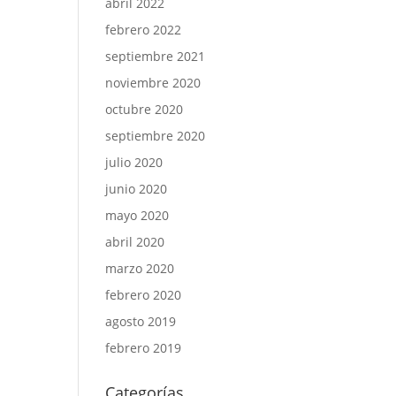
abril 2022
febrero 2022
septiembre 2021
noviembre 2020
octubre 2020
septiembre 2020
julio 2020
junio 2020
mayo 2020
abril 2020
marzo 2020
febrero 2020
agosto 2019
febrero 2019
Categorías