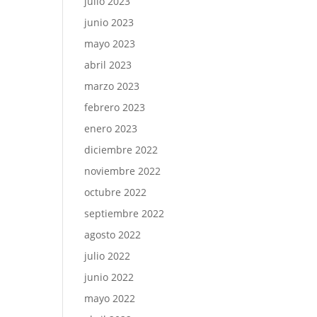
julio 2023
junio 2023
mayo 2023
abril 2023
marzo 2023
febrero 2023
enero 2023
diciembre 2022
noviembre 2022
octubre 2022
septiembre 2022
agosto 2022
julio 2022
junio 2022
mayo 2022