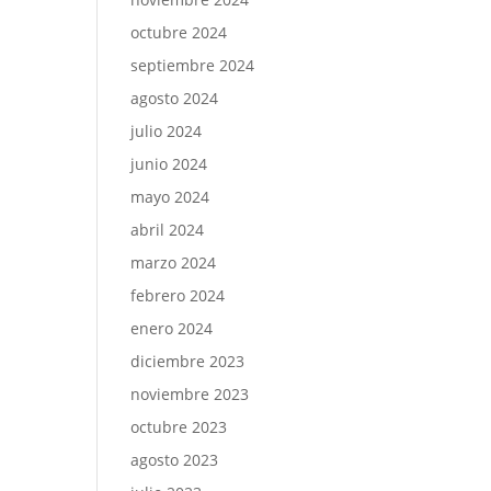
octubre 2024
septiembre 2024
agosto 2024
julio 2024
junio 2024
mayo 2024
abril 2024
marzo 2024
febrero 2024
enero 2024
diciembre 2023
noviembre 2023
octubre 2023
agosto 2023