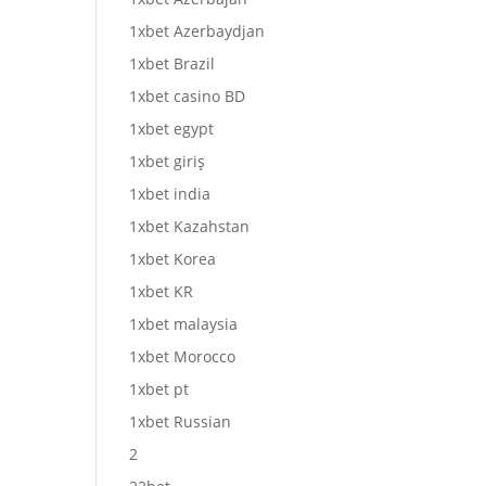
1xbet Azerbaydjan
1xbet Brazil
1xbet casino BD
1xbet egypt
1xbet giriş
1xbet india
1xbet Kazahstan
1xbet Korea
1xbet KR
1xbet malaysia
1xbet Morocco
1xbet pt
1xbet Russian
2