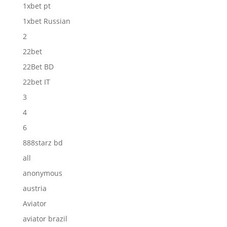
1xbet pt
1xbet Russian
2
22bet
22Bet BD
22bet IT
3
4
6
888starz bd
all
anonymous
austria
Aviator
aviator brazil