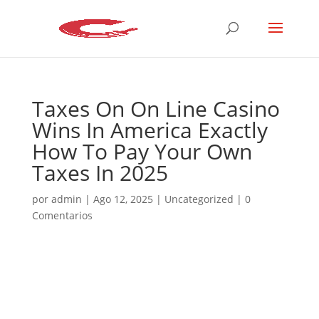
Taxes On On Line Casino
Wins In America Exactly
How To Pay Your Own
Taxes In 2025
por
admin
|
Ago 12, 2025
|
Uncategorized
|
0
Comentarios