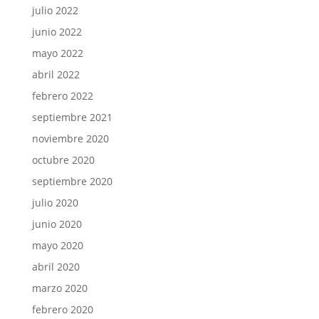
julio 2022
junio 2022
mayo 2022
abril 2022
febrero 2022
septiembre 2021
noviembre 2020
octubre 2020
septiembre 2020
julio 2020
junio 2020
mayo 2020
abril 2020
marzo 2020
febrero 2020