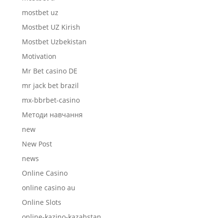
mostbet uz
Mostbet UZ Kirish
Mostbet Uzbekistan
Motivation
Mr Bet casino DE
mr jack bet brazil
mx-bbrbet-casino
Mетоди навчання
new
New Post
news
Online Casino
online casino au
Online Slots
online-kazino-kazahstan