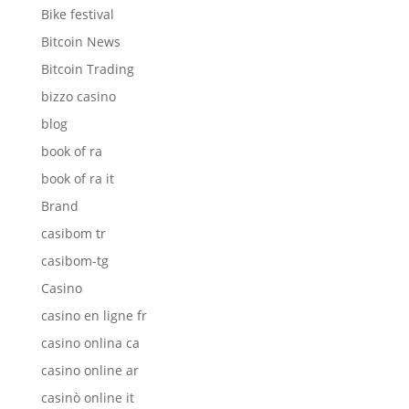
Bike festival
Bitcoin News
Bitcoin Trading
bizzo casino
blog
book of ra
book of ra it
Brand
casibom tr
casibom-tg
Casino
casino en ligne fr
casino onlina ca
casino online ar
casinò online it