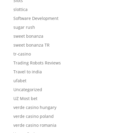
Slots`
slottica
Software Development
sugar rush
sweet bonanza
sweet bonanza TR
tr-casino
Trading Robots Reviews
Travel to india
ufabet
Uncategorized
UZ Most bet
verde casino hungary
verde casino poland
verde casino romania