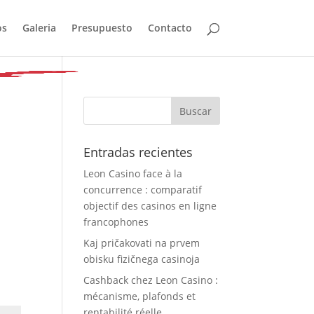
os
Galeria
Presupuesto
Contacto
Entradas recientes
Leon Casino face à la
concurrence : comparatif
objectif des casinos en ligne
francophones
Kaj pričakovati na prvem
obisku fizičnega casinoja
Cashback chez Leon Casino :
mécanisme, plafonds et
rentabilité réelle