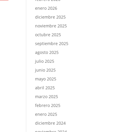
enero 2026
diciembre 2025
noviembre 2025
octubre 2025
septiembre 2025
agosto 2025
julio 2025
junio 2025
mayo 2025
abril 2025
marzo 2025
febrero 2025
enero 2025
diciembre 2024
noviembre 2024