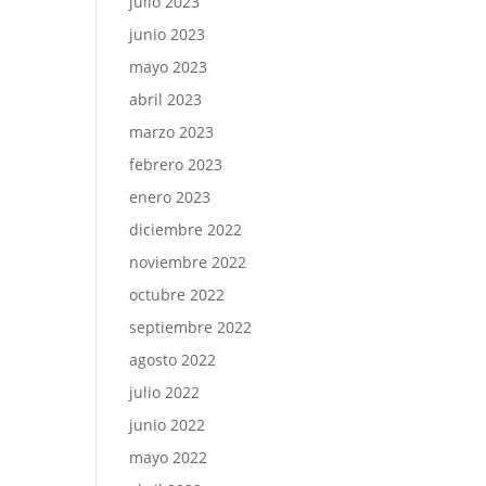
julio 2023
junio 2023
mayo 2023
abril 2023
marzo 2023
febrero 2023
enero 2023
diciembre 2022
noviembre 2022
octubre 2022
septiembre 2022
agosto 2022
julio 2022
junio 2022
mayo 2022