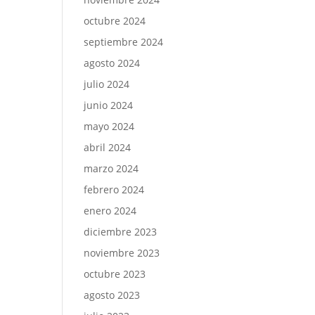
octubre 2024
septiembre 2024
agosto 2024
julio 2024
junio 2024
mayo 2024
abril 2024
marzo 2024
febrero 2024
enero 2024
diciembre 2023
noviembre 2023
octubre 2023
agosto 2023