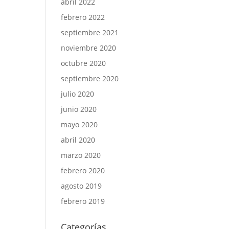
abril 2022
febrero 2022
septiembre 2021
noviembre 2020
octubre 2020
septiembre 2020
julio 2020
junio 2020
mayo 2020
abril 2020
marzo 2020
febrero 2020
agosto 2019
febrero 2019
Categorías