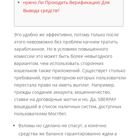
нужно Ли Проходить Верификацию Для
Вывода средств?
Это удобно же эффективно, потому только после
этого невозможно без проблем начнем тратить
заработанное. Но в условиях повышенного
комиссии это может быть более невыгодного
вариантом, чем использовать сторонних
кошельков также приложений. Существует столько
требований, при повторном которых пользователи
перестала право на иметь выплат. Например,
трижды создание аккаунта, мошенничество,
ставки на договорные матчи и но. Да, SBERPAY
вошедший в список наличных систем, доступных
пользователям Мостбет.
Взломы но сделано не спасут, а конечно
средства же балансе гарантированно ждем а