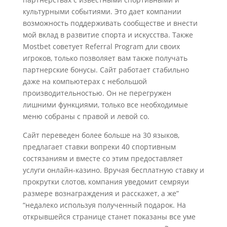
культурными событиями. Это дает компании
возможность поддерживать сообществе и внести
мой вклад в развитие спорта и искусства. Также
Mostbet советует Referral Program дли своих
игроков, только позволяет вам также получать
партнерские бонусы. Сайт работает стабильно
даже на компьютерах с небольшой
производительностью. Он не перегружен
лишними функциями, только все необходимые
меню собраны с правой и левой со.
Сайт переведен более больше на 30 языков,
предлагает ставки вопреки 40 спортивным
состязаниям и вместе со этим предоставляет
услуги онлайн-казино. Вручая бесплатную ставку и
прокрутки слотов, компания уведомит семряуи
размере вознаграждения и расскажет, а же”
“недалеко используя полученный подарок. На
открывшейся странице станет показаны все уме