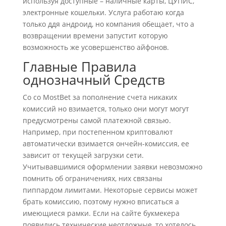
используя доступные – наличные карты, ЦУПИС,
электронные кошельки. Услуга работаю когда
только ддя андроид, но компания обещает, что а
возвращении времени запустит которую
возможность же усовершенство айфонов.
Главные Правила
однозначный Средств
Со со MostBet за пополнение счета никаких
комиссий но взимается, только они могут могут
предусмотрены самой платежной связью.
Например, при постепенном криптовалют
автоматически взимается ончейн-комиссия, ее
зависит от текущей загрузки сети.
Учитывавшимися оформлении заявки невозможно
помнить об ограничениях, них связаны
пиппардом лимитами. Некоторые сервисы может
брать комиссию, поэтому нужно вписаться а
имеющиеся рамки. Если на сайте букмекера
появились технические неотложные, то хотелось