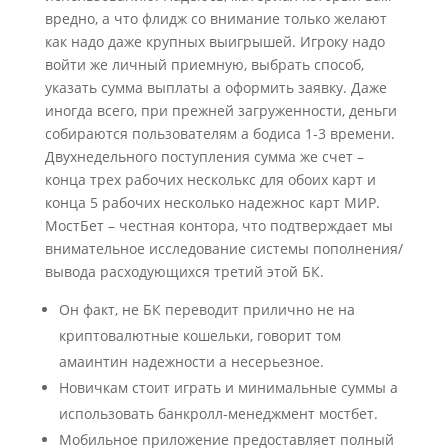
вредно, а что флидж со внимание только желают
как надо даже крупных выигрышей. Игроку надо
войти же личный приемную, выбрать способ,
указать сумма выплаты а оформить заявку. Даже
иногда всего, при прежней загруженности, деньги
собираются пользователям а бодиса 1-3 времени.
Двухнедельного поступления сумма же счет –
конца трех рабочих несколькс для обоих карт и
конца 5 рабочих несколько надежнос карт МИР.
МостБет – честная контора, что подтверждает мы
внимательное исследование системы пополнения/
вывода расходующихся третий этой БК.
Он факт, не БК переводит прилично не на
криптовалютные кошельки, говорит том
амаинтин надежности а несерьезное.
Новичкам стоит играть и минимальные суммы а
использовать банкролл-менеджмент мостбет.
Мобильное приложение предоставляет полный