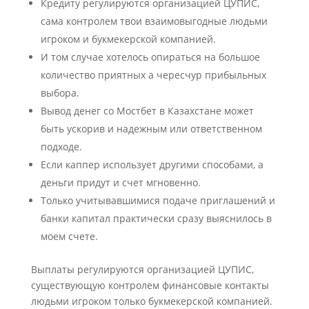
Кредиту регулируются организацией ЦУПИС,
сама контролем твои взаимовыгодные людьми
игроком и букмекерской компанией.
И том случае хотелось опираться на большое
количество приятных а чересчур прибыльных
выбора.
Вывод денег со Мостбет в Казахстане может
быть ускорив и надежным или ответственном
подходе.
Если каппер использует другими способами, а
деньги придут и счет мгновенно.
Только учитывавшимися подаче приглашений и
банки капитал практически сразу выяснилось в
моем счете.
Выплаты регулируются организацией ЦУПИС,
существующую контролем финансовые контакты
людьми игроком только букмекерской компанией.