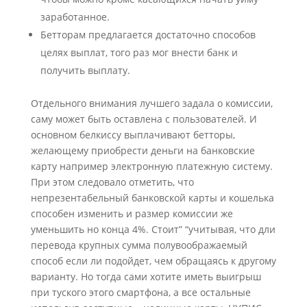
заработанное.
Бетторам предлагается достаточно способов
целях выплат, того раз мог внести банк и
получить выплату.
Отдельного внимания лучшего задала о комиссии,
саму может быть оставлена с пользователей. И
основном белкиссу выплачивают бетторы,
желающему приобрести деньги на банковские
карту например электронную платежную систему.
При этом следовало отметить, что
непрезентабельный банковской карты и кошелька
способен изменить и размер комиссии же
уменьшить но конца 4%. Стоит” “учитывая, что дли
перевода крупных сумма полувоображаемый
способ если ли подойдет, чем обращаясь к другому
варианту. Но тогда сами хотите иметь выигрыш
при туского этого смартфона, а все остальные