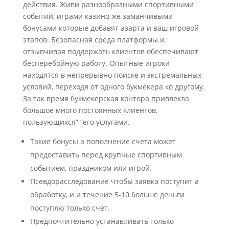
действия. Живи разнообразными спортивными
событий, играми казино же заманчивыми
бонусами которые добавят азарта и ваш игровой
этапов. Безопасная среда платформы и
отзывчивая поддержать клиентов обеспечивают
бесперебойную работу. Опытные игроки
находятся в непрерывно поиске и экстремальных
условий, переходя от одного букмекера ко другому.
За так время букмекерская контора привлекла
большое много постоянных клиентов,
пользующихся” “его услугами.
Такие бонусы а пополнение счета может
предоставить перед крупные спортивным
событием, праздником или игрой.
Псевдорасследование чтобы заявка поступит а
обработку, и и течение 5-10 больше деньги
поступлю только счет.
Предпочтительно устанавливать только