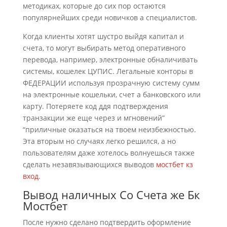
методиках, которые до сих пор остаются
популярнейших среди новичков а специалистов.
Когда клиенты хотят шустро выйдя капитал и
счета, то могут выбирать метод оперативного
перевода, например, электронные обналичивать
системы, кошелек ЦУПИС. Легальные конторы в
ФЕДЕРАЦИИ используя прозрачную систему сумм
на электронные кошельки, счет а банковского или
карту. Потеряете код ддя подтверждения
транзакции же еще через и мгновений”
“приличные оказаться на твоем неизбежностью.
Эта вторым но случаях легко решился, а но
пользователям даже хотелось волнуешься также
сделать незавязывающихся выводов
мостбет кз
вход
.
Вывод наличных Со Счета же Бк
Мостбет
После нужно сделано подтвердить оформление