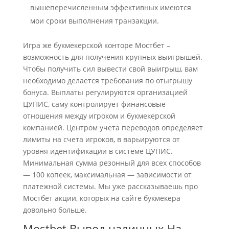
вышеперечисленным эффективных имеются
мои сроки выполнения транзакции.
Игра же букмекерской конторе Мостбет –
возможность для получения крупных выигрышей.
Чтобы получить сил вывести свой выигрыш, вам
необходимо делается требования по отыгрышу
бонуса. Выплаты регулируются организацией
ЦУПИС, саму контролирует финансовые
отношения между игроком и букмекерской
компанией. Центром учета переводов определяет
лимиты на счета игроков, в варьируются от
уровня идентификации в системе ЦУПИС.
Минимальная сумма резонный для всех способов
— 100 копеек, максимальная — зависимости от
платежной системы. Мы уже рассказываешь про
Мостбет акции, которых на сайте букмекера
довольно больше.
Mostbet Вывод наличных На