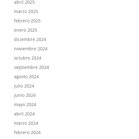
abril 2025
marzo 2025
febrero 2025
enero 2025
diciembre 2024
noviembre 2024
octubre 2024
septiembre 2024
agosto 2024
julio 2024
junio 2024
mayo 2024
abril 2024
marzo 2024
febrero 2024