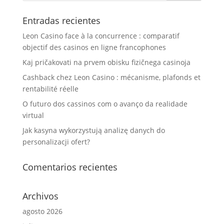
Entradas recientes
Leon Casino face à la concurrence : comparatif
objectif des casinos en ligne francophones
Kaj pričakovati na prvem obisku fizičnega casinoja
Cashback chez Leon Casino : mécanisme, plafonds et
rentabilité réelle
O futuro dos cassinos com o avanço da realidade
virtual
Jak kasyna wykorzystują analizę danych do
personalizacji ofert?
Comentarios recientes
Archivos
agosto 2026