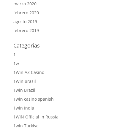
marzo 2020
febrero 2020
agosto 2019
febrero 2019
Categorías
1
1w
1Win AZ Casino
1Win Brasil
1win Brazil
1win casino spanish
1win India
1WIN Official In Russia
1win Turkiye