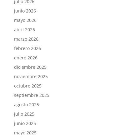
julio 2026
junio 2026
mayo 2026
abril 2026
marzo 2026
febrero 2026
enero 2026
diciembre 2025
noviembre 2025
octubre 2025
septiembre 2025
agosto 2025
julio 2025
junio 2025
mayo 2025