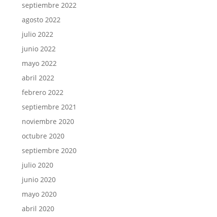
septiembre 2022
agosto 2022
julio 2022
junio 2022
mayo 2022
abril 2022
febrero 2022
septiembre 2021
noviembre 2020
octubre 2020
septiembre 2020
julio 2020
junio 2020
mayo 2020
abril 2020