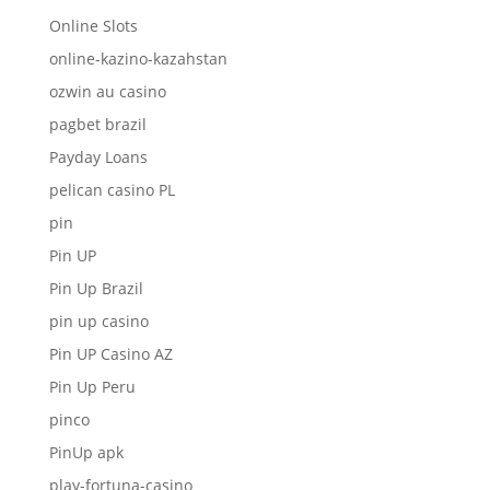
Online Slots
online-kazino-kazahstan
ozwin au casino
pagbet brazil
Payday Loans
pelican casino PL
pin
Pin UP
Pin Up Brazil
pin up casino
Pin UP Casino AZ
Pin Up Peru
pinco
PinUp apk
play-fortuna-casino