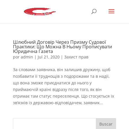
Шлюбний Договір Через Призму Судової
Практики: Що Можна В Ньому Прописувати
Юридична Газета
por
admin
|
Jul 21, 2020
|
Захист прав
За словами заявника, він залишив дружину, щоб
позбавити її труднощів з подорожами та в надії,
що вона зможе приєднатися до нього у
приймаючій країні відразу після того, як він
отримає там статус переселенця. Що стосується їх
зв’язків із державою-відповідачем, заявник...