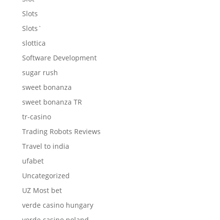
Slots
Slots`
slottica
Software Development
sugar rush
sweet bonanza
sweet bonanza TR
tr-casino
Trading Robots Reviews
Travel to india
ufabet
Uncategorized
UZ Most bet
verde casino hungary
verde casino poland