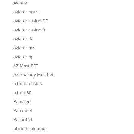
Aviator
aviator brazil
aviator casino DE
aviator casino fr
aviator IN
aviator mz
aviator ng
AZ Most BET
Azerbajany Mostbet
b1bet apostas
b1bet BR
Bahsegel
Bankobet
Basaribet
bbrbet colombia