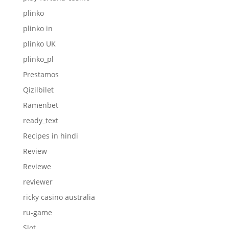
plinko
plinko in
plinko UK
plinko_pl
Prestamos
Qizilbilet
Ramenbet
ready_text
Recipes in hindi
Review
Reviewe
reviewer
ricky casino australia
ru-game
Slot