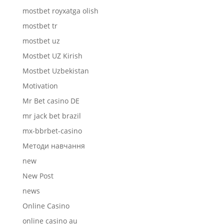
mostbet royxatga olish
mostbet tr
mostbet uz
Mostbet UZ Kirish
Mostbet Uzbekistan
Motivation
Mr Bet casino DE
mr jack bet brazil
mx-bbrbet-casino
Mетоди навчання
new
New Post
news
Online Casino
online casino au