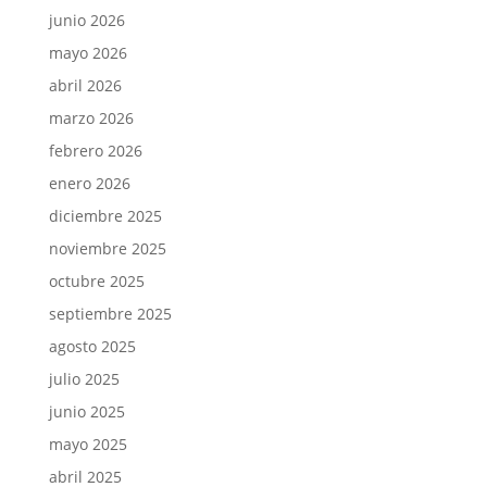
junio 2026
mayo 2026
abril 2026
marzo 2026
febrero 2026
enero 2026
diciembre 2025
noviembre 2025
octubre 2025
septiembre 2025
agosto 2025
julio 2025
junio 2025
mayo 2025
abril 2025