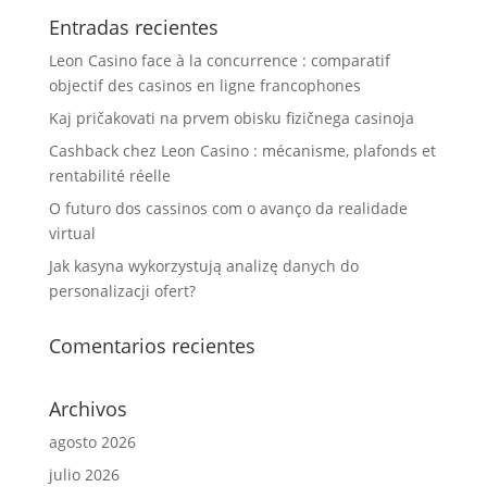
Entradas recientes
Leon Casino face à la concurrence : comparatif
objectif des casinos en ligne francophones
Kaj pričakovati na prvem obisku fizičnega casinoja
Cashback chez Leon Casino : mécanisme, plafonds et
rentabilité réelle
O futuro dos cassinos com o avanço da realidade
virtual
Jak kasyna wykorzystują analizę danych do
personalizacji ofert?
Comentarios recientes
Archivos
agosto 2026
julio 2026