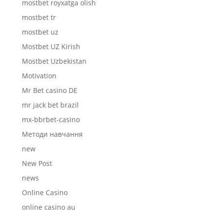
mostbet royxatga olish
mostbet tr
mostbet uz
Mostbet UZ Kirish
Mostbet Uzbekistan
Motivation
Mr Bet casino DE
mr jack bet brazil
mx-bbrbet-casino
Mетоди навчання
new
New Post
news
Online Casino
online casino au