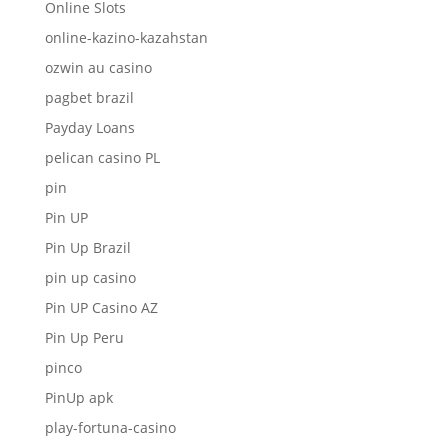
Online Slots
online-kazino-kazahstan
ozwin au casino
pagbet brazil
Payday Loans
pelican casino PL
pin
Pin UP
Pin Up Brazil
pin up casino
Pin UP Casino AZ
Pin Up Peru
pinco
PinUp apk
play-fortuna-casino