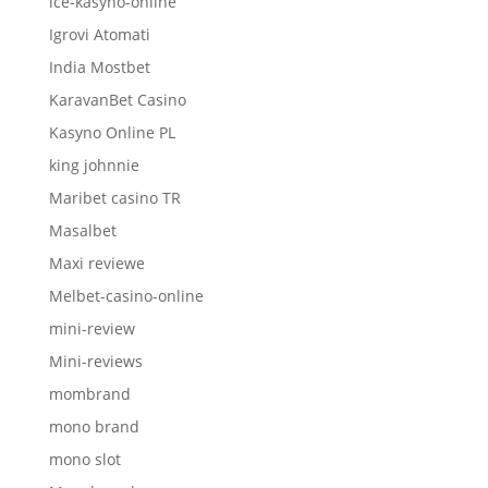
ice-kasyno-online
Igrovi Atomati
India Mostbet
KaravanBet Casino
Kasyno Online PL
king johnnie
Maribet casino TR
Masalbet
Maxi reviewe
Melbet-casino-online
mini-review
Mini-reviews
mombrand
mono brand
mono slot