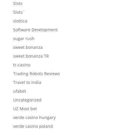
Slots
Slots`
slottica
Software Development
sugar rush
sweet bonanza
sweet bonanza TR
tr-casino
Trading Robots Reviews
Travel to india
ufabet
Uncategorized
UZ Most bet
verde casino hungary
verde casino poland