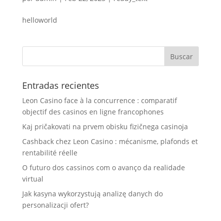
helloworld
Entradas recientes
Leon Casino face à la concurrence : comparatif
objectif des casinos en ligne francophones
Kaj pričakovati na prvem obisku fizičnega casinoja
Cashback chez Leon Casino : mécanisme, plafonds et
rentabilité réelle
O futuro dos cassinos com o avanço da realidade
virtual
Jak kasyna wykorzystują analizę danych do
personalizacji ofert?