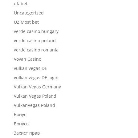
ufabet
Uncategorized
UZ Most bet
verde casino hungary
verde casino poland
verde casino romania
Vovan Casino
vulkan vegas DE
vulkan vegas DE login
Vulkan Vegas Germany
Vulkan Vegas Poland
VulkanVegas Poland
Бонус
Бонусы
Захист прав