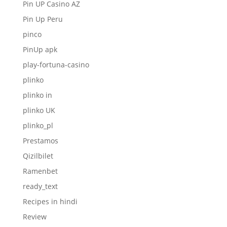
Pin UP Casino AZ
Pin Up Peru
pinco
PinUp apk
play-fortuna-casino
plinko
plinko in
plinko UK
plinko_pl
Prestamos
Qizilbilet
Ramenbet
ready_text
Recipes in hindi
Review