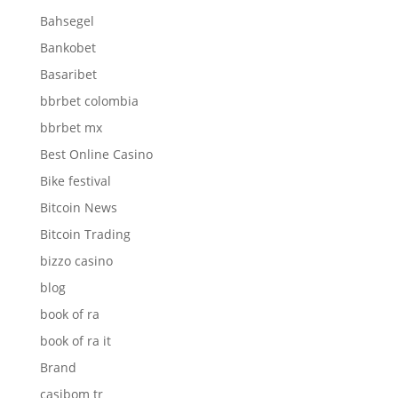
Bahsegel
Bankobet
Basaribet
bbrbet colombia
bbrbet mx
Best Online Casino
Bike festival
Bitcoin News
Bitcoin Trading
bizzo casino
blog
book of ra
book of ra it
Brand
casibom tr