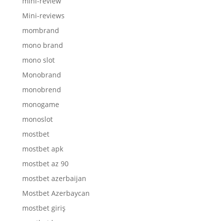
mini-review
Mini-reviews
mombrand
mono brand
mono slot
Monobrand
monobrend
monogame
monoslot
mostbet
mostbet apk
mostbet az 90
mostbet azerbaijan
Mostbet Azerbaycan
mostbet giriş