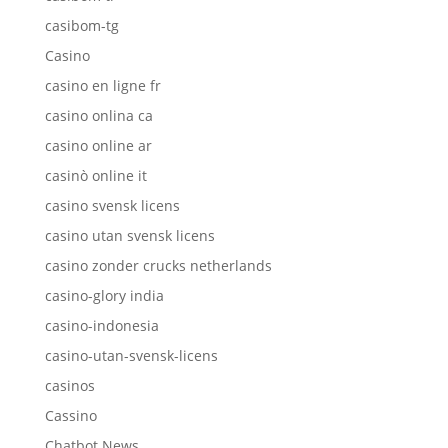
casibom-tg
Casino
casino en ligne fr
casino onlina ca
casino online ar
casinò online it
casino svensk licens
casino utan svensk licens
casino zonder crucks netherlands
casino-glory india
casino-indonesia
casino-utan-svensk-licens
casinos
Cassino
Chatbot News