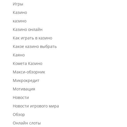
Игры
Казино
казино
Казино онлайн
Как играть в казино
Какое казино выбрать
Каяно
Комета Казино
Макси-обзорник
Микрокредит
Мотивация
Новости
Новости игрового мира
Обзор
Онлайн слоты