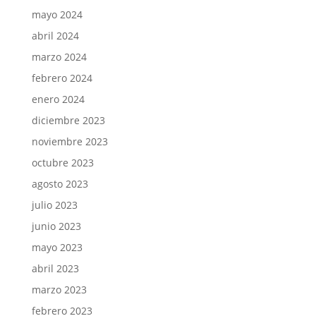
mayo 2024
abril 2024
marzo 2024
febrero 2024
enero 2024
diciembre 2023
noviembre 2023
octubre 2023
agosto 2023
julio 2023
junio 2023
mayo 2023
abril 2023
marzo 2023
febrero 2023