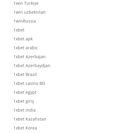
1win Turkiye
1win uzbekistan
1winRussia
1xbet
1xbet apk
1xbet arabic
1xbet Azerbajan
1xbet Azerbaydjan
1xbet Brazil
1xbet casino BD
1xbet egypt
1xbet giriş
1xbet india
1xbet Kazahstan
1xbet Korea