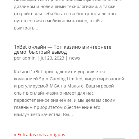
дизайном и новейшими технологиями, а также
откройте для себя богатство быстрого и легкого
путешествия в мобильном казино, чтобы
выиграть...
1xBet онлайн — Топ казино в интернете,
демо, быстрый вывод
por
admin
|
Jul 20, 2023
|
news
Казино 1xBet принадлежит и управляется
компанией Spin Gaming Limited, лицензированной
и регулируемой MGA на Мальте. Ваш игровой
опыт в онлайн-казино имеет для нас
первостепенное значение, и мы делаем своим
главным приоритетом обеспечение его
наилучшего качества. Вы...
« Entradas más antiguas