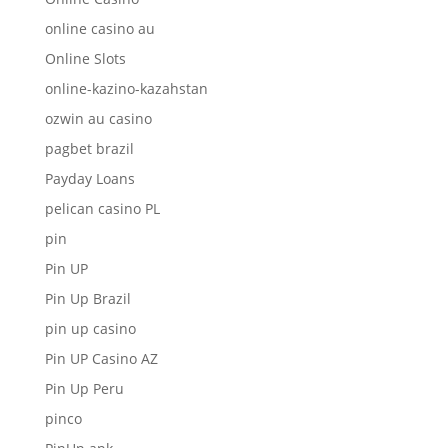
online casino au
Online Slots
online-kazino-kazahstan
ozwin au casino
pagbet brazil
Payday Loans
pelican casino PL
pin
Pin UP
Pin Up Brazil
pin up casino
Pin UP Casino AZ
Pin Up Peru
pinco