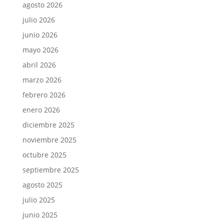
agosto 2026
julio 2026
junio 2026
mayo 2026
abril 2026
marzo 2026
febrero 2026
enero 2026
diciembre 2025
noviembre 2025
octubre 2025
septiembre 2025
agosto 2025
julio 2025
junio 2025