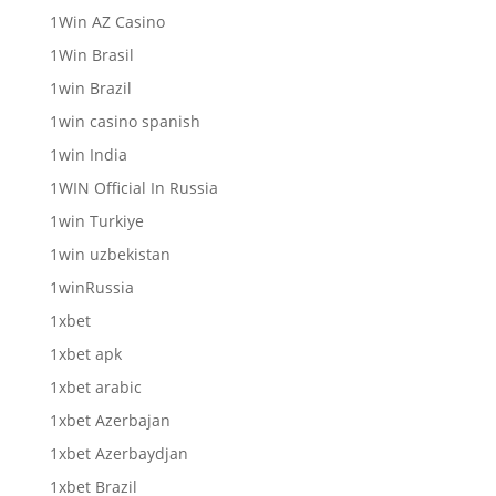
1Win AZ Casino
1Win Brasil
1win Brazil
1win casino spanish
1win India
1WIN Official In Russia
1win Turkiye
1win uzbekistan
1winRussia
1xbet
1xbet apk
1xbet arabic
1xbet Azerbajan
1xbet Azerbaydjan
1xbet Brazil