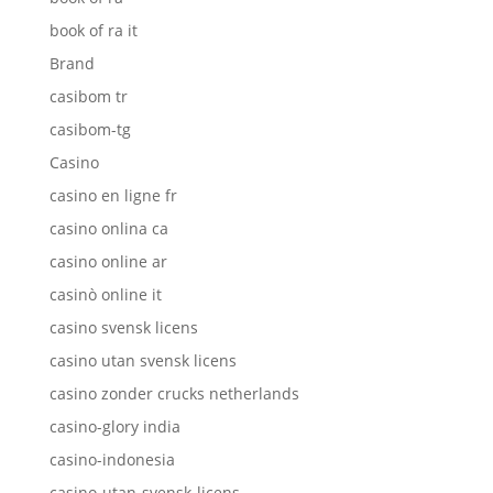
book of ra it
Brand
casibom tr
casibom-tg
Casino
casino en ligne fr
casino onlina ca
casino online ar
casinò online it
casino svensk licens
casino utan svensk licens
casino zonder crucks netherlands
casino-glory india
casino-indonesia
casino-utan-svensk-licens