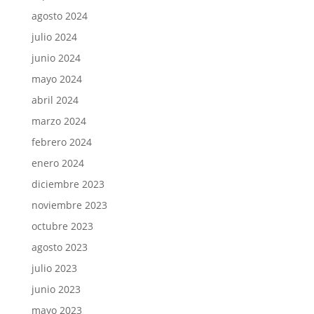
agosto 2024
julio 2024
junio 2024
mayo 2024
abril 2024
marzo 2024
febrero 2024
enero 2024
diciembre 2023
noviembre 2023
octubre 2023
agosto 2023
julio 2023
junio 2023
mayo 2023