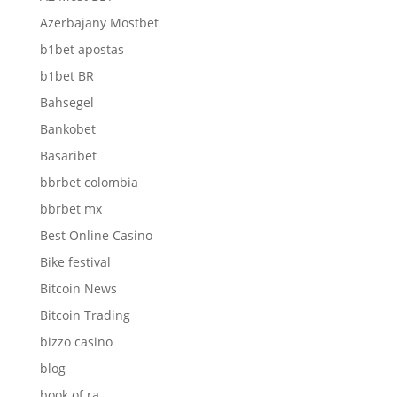
Azerbajany Mostbet
b1bet apostas
b1bet BR
Bahsegel
Bankobet
Basaribet
bbrbet colombia
bbrbet mx
Best Online Casino
Bike festival
Bitcoin News
Bitcoin Trading
bizzo casino
blog
book of ra