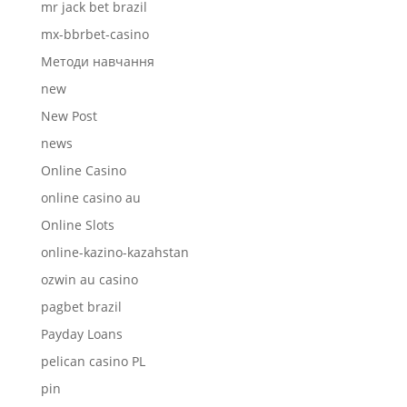
mr jack bet brazil
mx-bbrbet-casino
Mетоди навчання
new
New Post
news
Online Casino
online casino au
Online Slots
online-kazino-kazahstan
ozwin au casino
pagbet brazil
Payday Loans
pelican casino PL
pin