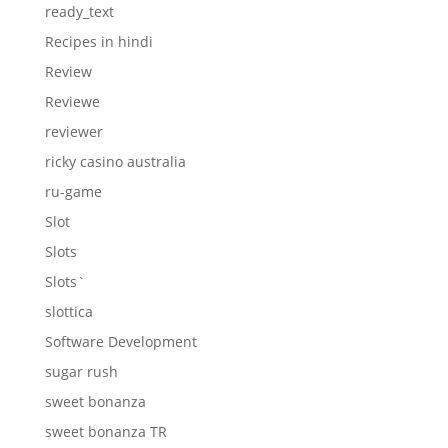
ready_text
Recipes in hindi
Review
Reviewe
reviewer
ricky casino australia
ru-game
Slot
Slots
Slots`
slottica
Software Development
sugar rush
sweet bonanza
sweet bonanza TR