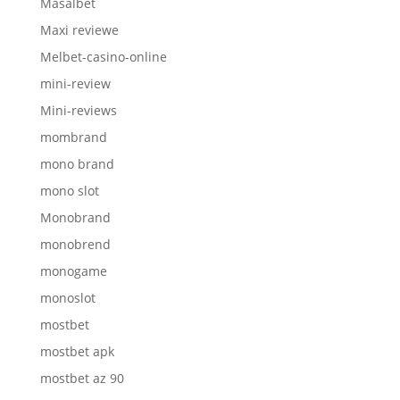
Masalbet
Maxi reviewe
Melbet-casino-online
mini-review
Mini-reviews
mombrand
mono brand
mono slot
Monobrand
monobrend
monogame
monoslot
mostbet
mostbet apk
mostbet az 90