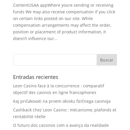
ContentUSAA appWhere youre sending or receiving
funds We may also receive compensation if you click
on certain links posted on our site. While
compensation arrangements may affect the order,
position or placement of product information, it
doesn’t influence our...
Entradas recientes
Leon Casino face à la concurrence : comparatif
objectif des casinos en ligne francophones
Kaj pričakovati na prvem obisku fizičnega casinoja
Cashback chez Leon Casino : mécanisme, plafonds et
rentabilité réelle
O futuro dos cassinos com o avanço da realidade