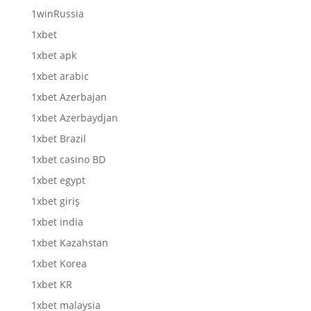
1winRussia
1xbet
1xbet apk
1xbet arabic
1xbet Azerbajan
1xbet Azerbaydjan
1xbet Brazil
1xbet casino BD
1xbet egypt
1xbet giriş
1xbet india
1xbet Kazahstan
1xbet Korea
1xbet KR
1xbet malaysia