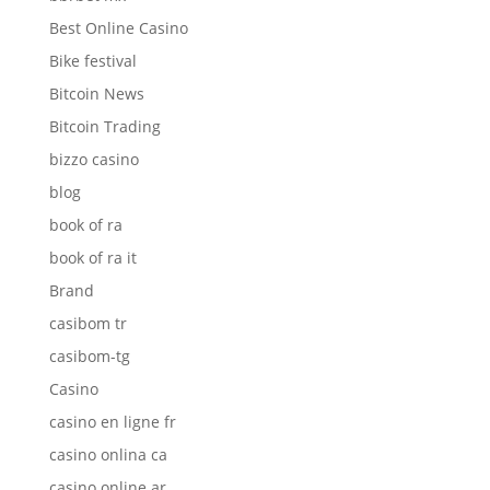
Best Online Casino
Bike festival
Bitcoin News
Bitcoin Trading
bizzo casino
blog
book of ra
book of ra it
Brand
casibom tr
casibom-tg
Casino
casino en ligne fr
casino onlina ca
casino online ar