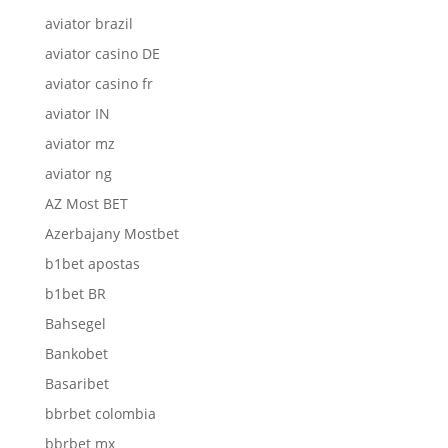
aviator brazil
aviator casino DE
aviator casino fr
aviator IN
aviator mz
aviator ng
AZ Most BET
Azerbajany Mostbet
b1bet apostas
b1bet BR
Bahsegel
Bankobet
Basaribet
bbrbet colombia
bbrbet mx