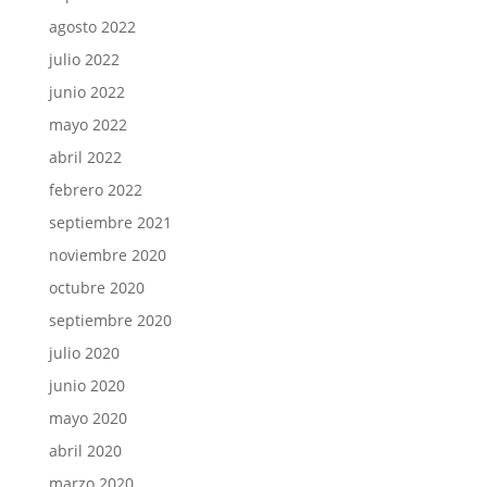
agosto 2022
julio 2022
junio 2022
mayo 2022
abril 2022
febrero 2022
septiembre 2021
noviembre 2020
octubre 2020
septiembre 2020
julio 2020
junio 2020
mayo 2020
abril 2020
marzo 2020