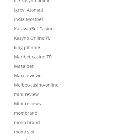
ice-kasyno-online
Igrovi Atomati
India Mostbet
KaravanBet Casino
Kasyno Online PL
king johnnie
Maribet casino TR
Masalbet
Maxi reviewe
Melbet-casino-online
mini-review
Mini-reviews
mombrand
mono brand
mono slot