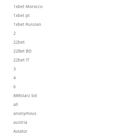
1xbet Morocco
1xbet pt
1xbet Russian
2
22bet
22Bet BD
22bet IT
3
4
6
888starz bd
all
anonymous
austria
Aviator