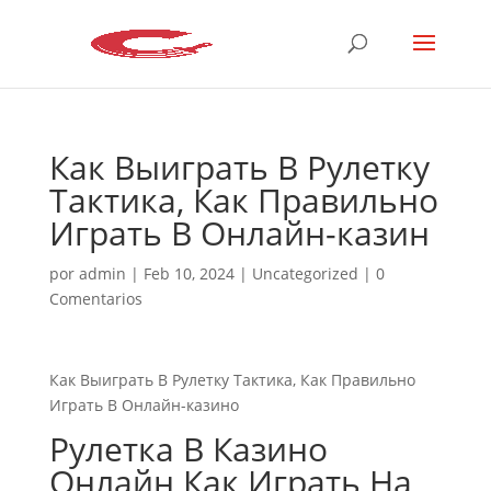
Как Выиграть В Рулетку
Тактика, Как Правильно
Играть В Онлайн-казин
por
admin
|
Feb 10, 2024
|
Uncategorized
|
0
Comentarios
Как Выиграть В Рулетку Тактика, Как Правильно
Играть В Онлайн-казино
Рулетка В Казино
Онлайн Как Играть На