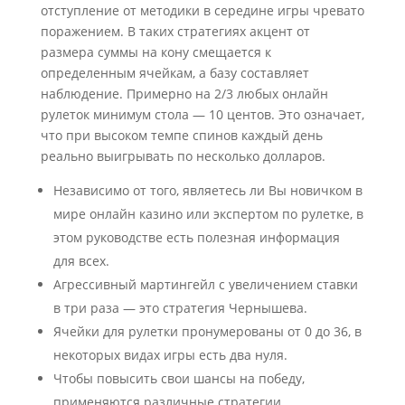
отступление от методики в середине игры чревато
поражением. В таких стратегиях акцент от
размера суммы на кону смещается к
определенным ячейкам, а базу составляет
наблюдение. Примерно на 2/3 любых онлайн
рулеток минимум стола — 10 центов. Это означает,
что при высоком темпе спинов каждый день
реально выигрывать по несколько долларов.
Независимо от того, являетесь ли Вы новичком в
мире онлайн казино или экспертом по рулетке, в
этом руководстве есть полезная информация
для всех.
Агрессивный мартингейл с увеличением ставки
в три раза — это стратегия Чернышева.
Ячейки для рулетки пронумерованы от 0 до 36, в
некоторых видах игры есть два нуля.
Чтобы повысить свои шансы на победу,
применяются различные стратегии.