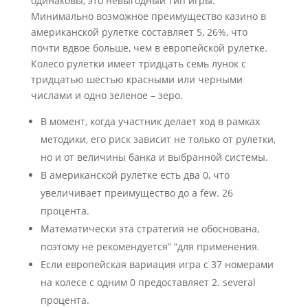
одинаковы, это невыгодный тип игры.
Минимально возможное преимущество казино в
американской рулетке составляет 5, 26%, что
почти вдвое больше, чем в европейской рулетке.
Колесо рулетки имеет тридцать семь лунок с
тридцатью шестью красными или черными
числами и одно зеленое – зеро.
В момент, когда участник делает ход в рамках
методики, его риск зависит не только от рулетки,
но и от величины банка и выбранной системы.
В американской рулетке есть два 0, что
увеличивает преимущество до a few. 26
процента.
Математически эта стратегия не обоснована,
поэтому не рекомендуется” “для применения.
Если европейская вариация игра с 37 номерами
на колесе с одним 0 предоставляет 2. several
процента.