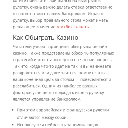
хотите повысить свои шансы на выигрыш в
рулетку, очень важно делать ставки ответственно
в соответствии с вашим банкроллом. Играя в
рулетку, выбор правильного стола может иметь
решающее значение
мостбет скачать
.
Как Обыграть Казино
Читатели узнают принципы обыгрыша онлайн
казино. Также представлены обзор 10 популярных
стратегий и ответы экспертов на частые вопросы.
Так что, когда что-то идет не так, и вы начинаете
раздражаться или даже злиться, помните, что
ваша конечная цель за столом — повеселиться и
расслабиться. Одним из наиболее важных
факторов успешного подхода к игре в рулетку
является управление банкроллом.
При этом европейская и французская рулетки
отличаются между собой.
Используется нейросеть запоминающая