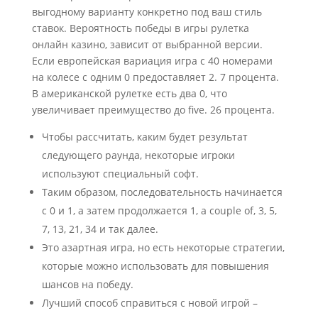
выгодному варианту конкретно под ваш стиль
ставок. Вероятность победы в игры рулетка
онлайн казино, зависит от выбранной версии.
Если европейская вариация игра с 40 номерами
на колесе с одним 0 предоставляет 2. 7 процента.
В американской рулетке есть два 0, что
увеличивает преимущество до five. 26 процента.
Чтобы рассчитать, каким будет результат
следующего раунда, некоторые игроки
используют специальный софт.
Таким образом, последовательность начинается
с 0 и 1, а затем продолжается 1, a couple of, 3, 5,
7, 13, 21, 34 и так далее.
Это азартная игра, но есть некоторые стратегии,
которые можно использовать для повышения
шансов на победу.
Лучший способ справиться с новой игрой –