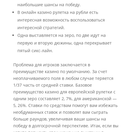
наибольшие шансы на победу.
В онлайн казино рулетка на рубли есть
интересная возможность воспользоваться
интересной стратегий.
Одна выставляется на зеро, по две идут на
первую и вторую дюжины, одна перекрывает
пятый сикс-лайн.
Проблема для игроков заключается в
преимуществе казино по умолчанию. За счет
неоплачиваемого поля в любом случае теряется
1/37 часть от средней ставки. Базовое
преимущество казино для европейской рулетки с
одним зеро составляет 2, 7%, для американской —
5, 26%. Ставки по средствам помогут вам избежать
необдуманных ставок и позволят вам сыграть
больше раундов, увеличивая ваши шансы на
победу в долгосрочной перспективе. Итак, если вы