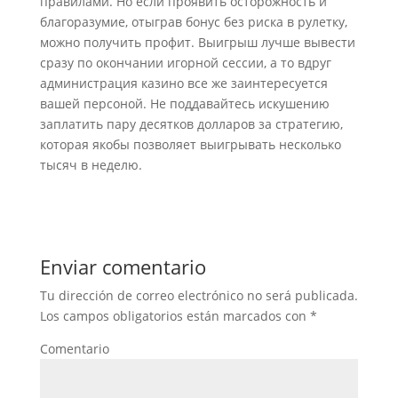
правилами. Но если проявить осторожность и
благоразумие, отыграв бонус без риска в рулетку,
можно получить профит. Выигрыш лучше вывести
сразу по окончании игорной сессии, а то вдруг
администрация казино все же заинтересуется
вашей персоной. Не поддавайтесь искушению
заплатить пару десятков долларов за стратегию,
которая якобы позволяет выигрывать несколько
тысяч в неделю.
Enviar comentario
Tu dirección de correo electrónico no será publicada.
Los campos obligatorios están marcados con
*
Comentario