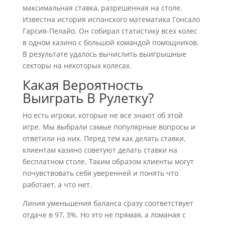
максимальная ставка, разрешенная на столе.
Известна история испанского математика Гонсало
Гарсия-Пелайо. Он собирал статистику всех колес
в одном казино с большой командой помощников.
В результате удалось вычислить выигрышные
секторы на некоторых колесах.
Какая Вероятность
Выиграть В Рулетку?
Но есть игроки, которые не все знают об этой
игре. Мы выбрали самые популярные вопросы и
ответили на них. Перед тем как делать ставки,
клиентам казино советуют делать ставки на
бесплатном столе. Таким образом клиенты могут
почувствовать себя уверенней и понять что
работает, а что нет.
Линия уменьшения баланса сразу соответствует
отдаче в 97, 3%. Но это не прямая, а ломаная с