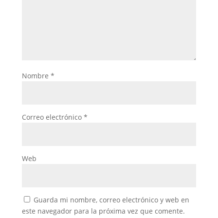
Nombre
*
Correo electrónico
*
Web
Guarda mi nombre, correo electrónico y web en
este navegador para la próxima vez que comente.