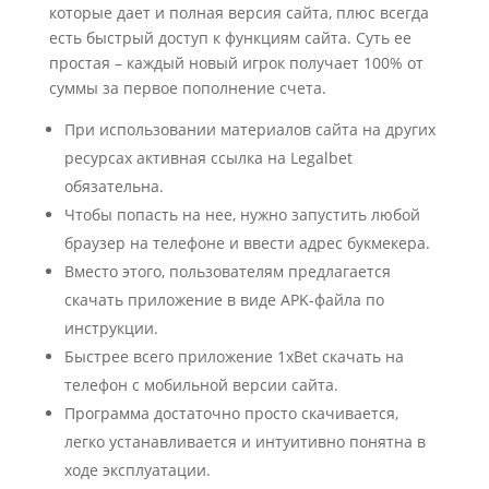
которые дает и полная версия сайта, плюс всегда
есть быстрый доступ к функциям сайта. Суть ее
простая – каждый новый игрок получает 100% от
суммы за первое пополнение счета.
При использовании материалов сайта на других
ресурсах активная ссылка на Legalbet
обязательна.
Чтобы попасть на нее, нужно запустить любой
браузер на телефоне и ввести адрес букмекера.
Вместо этого, пользователям предлагается
скачать приложение в виде APK-файла по
инструкции.
Быстрее всего приложение 1xBet скачать на
телефон с мобильной версии сайта.
Программа достаточно просто скачивается,
легко устанавливается и интуитивно понятна в
ходе эксплуатации.