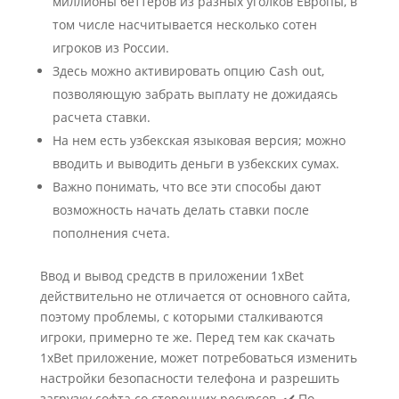
миллионы беттеров из разных уголков Европы, в
том числе насчитывается несколько сотен
игроков из России.
Здесь можно активировать опцию Cash out,
позволяющую забрать выплату не дожидаясь
расчета ставки.
На нем есть узбекская языковая версия; можно
вводить и выводить деньги в узбекских сумах.
Важно понимать, что все эти способы дают
возможность начать делать ставки после
пополнения счета.
Ввод и вывод средств в приложении 1xBet
действительно не отличается от основного сайта,
поэтому проблемы, с которыми сталкиваются
игроки, примерно те же. Перед тем как скачать
1xBet приложение, может потребоваться изменить
настройки безопасности телефона и разрешить
загрузку софта со сторонних ресурсов. ✔️ По