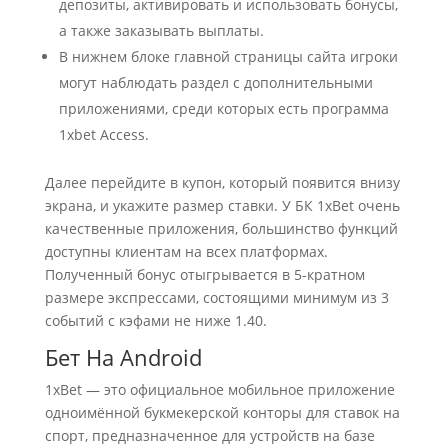
депозиты, активировать и использовать бонусы,
а также заказывать выплаты.
В нижнем блоке главной страницы сайта игроки
могут наблюдать раздел с дополнительными
приложениями, среди которых есть программа
1xbet Access.
Далее перейдите в купон, который появится внизу
экрана, и укажите размер ставки. У БК 1xBet очень
качественные приложения, большинство функций
доступны клиентам на всех платформах.
Полученный бонус отыгрывается в 5-кратном
размере экспрессами, состоящими минимум из 3
событий с кэфами не ниже 1.40.
Бет На Android
1xBet — это официальное мобильное приложение
одноимённой букмекерской конторы для ставок на
спорт, предназначенное для устройств на базе