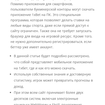
Помимо приложения для смартфонов,
пользователи букмекерской конторы могут скачать
приложение 1xBet на ПК. Это специальная
программа, которая позволяет делать ставки на
любые виды спорта, даже если прямой доступ к
сайту ограничен. Также она не требует запускать
браузер для входа на игровой ресурс. Кроме того,
не нужно дополнительно регистрироваться, если
беттер уже имеет аккаунт.
В данной статье будет подробно рассмотрено,
что собой представляет мобильное приложение
на 1хбет, где и как его можно скачать.
Используя собственные знания и достоверную
статистику, игрок может превратить прогнозы в
доход.
При этом всем сайт принимает более двух
десятков систем, включая электронные
кошельки WebMoney и Skrill, приложения