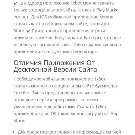
✔️На андроид приложение 1xbet можно скачать
только с официального сайта, так как в Play Market
его нет. Для iOS мобильное приложение можно
скачать как на официальном сайте, так и App
Store. ✔️ При установке приложения игроки
получают такие же бонусы, как и беттеры, которые
используют основной сайт. При создании купона в
приложении есть функция «Генератор».
Отличия Приложения От
Десктопной Версии Сайта
Необходимое мобильное приложение 1хбет
скачать можно на официальном сайте букмекера
1иксбет. Здесь представлены только самые
последние версии программы, со всеми
улучшениями и доработками. Скачать 1хбет
приложение для iOS также можно загрузить с App
Store.
Для оперативного поиска интересующих матчей