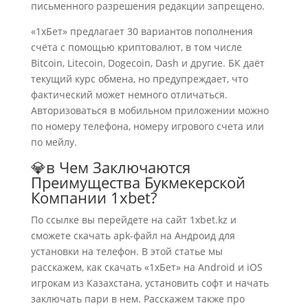
письменного разрешения редакции запрещено.
«1хБет» предлагает 30 вариантов пополнения
счёта с помощью криптовалют, в том числе
Bitcoin, Litecoin, Dogecoin, Dash и другие. БК даёт
текущий курс обмена, но предупреждает, что
фактический может немного отличаться.
Авторизоваться в мобильном приложении можно
по номеру телефона, номеру игрового счета или
по мейлу.
💎в Чем Заключаются
Преимущества Букмекерской
Компании 1xbet?
По ссылке вы перейдете на сайт 1xbet.kz и
сможете скачать apk-файл на Андроид для
установки на телефон. В этой статье мы
расскажем, как скачать «1хБет» на Android и iOS
игрокам из Казахстана, установить софт и начать
заключать пари в нем. Расскажем также про