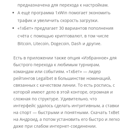
предназначена для перехода к настройкам.
А ещё программа 1xWin помогает экономить
трафик и увеличить скорость загрузки.
«1хБет» предлагает 30 вариантов пополнения
счёта с помощью криптовалют, в том числе
Bitcoin, Litecoin, Dogecoin, Dash и другие.
Есть в приложении также опция «Избранное» для
быстрого перехода к любимым турнирам,
командам или событиям. «1хБет» — лидер
рейтингов Legalbet в большинстве номинаций,
связанных с качеством линии. То есть роспись, с
которой имеют дело в этой конторе, огромная и
сложная по структуре. Удивительно, что
интерфейс удалось сделать интуитивным, а ставки
на спорт — быстрыми и понятными. Скачать 1xBet
на Андроид, а потом установить его быстро и легко
даже при слабом интернет-соединении.