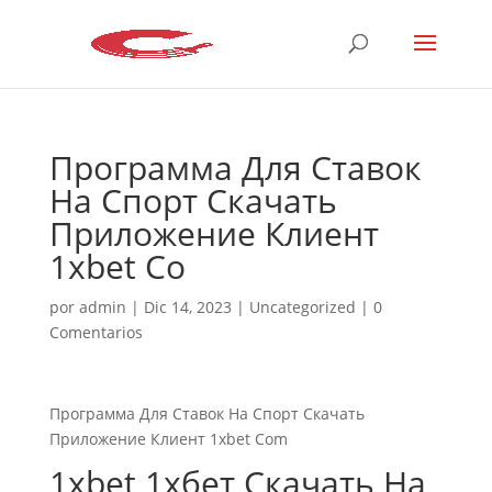
Программа Для Ставок
На Спорт Скачать
Приложение Клиент
1xbet Co
por
admin
|
Dic 14, 2023
|
Uncategorized
|
0
Comentarios
Программа Для Ставок На Спорт Скачать
Приложение Клиент 1xbet Com
1xbet 1хбет Скачать На