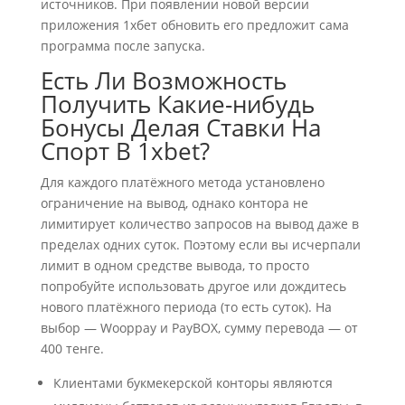
источников. При появлении новой версии
приложения 1хбет обновить его предложит сама
программа после запуска.
Есть Ли Возможность
Получить Какие-нибудь
Бонусы Делая Ставки На
Спорт В 1xbet?
Для каждого платёжного метода установлено
ограничение на вывод, однако контора не
лимитирует количество запросов на вывод даже в
пределах одних суток. Поэтому если вы исчерпали
лимит в одном средстве вывода, то просто
попробуйте использовать другое или дождитесь
нового платёжного периода (то есть суток). На
выбор — Wooppay и PayBOX, сумму перевода — от
400 тенге.
Клиентами букмекерской конторы являются