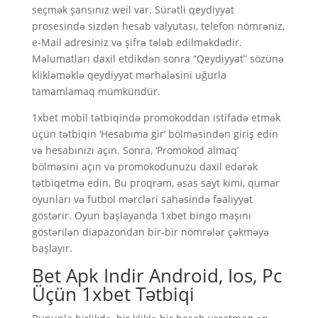
seçmək şansınız weil var. Sürətli qeydiyyat
prosesində sizdən hesab valyutası, telefon nömrəniz,
e-Mail adresiniz və şifrə tələb edilməkdədir.
Məlumatları daxil etdikdən sonra “Qeydiyyat” sözünə
klikləməklə qeydiyyat mərhələsini uğurla
tamamlamaq mümkündür.
1xbet mobil tətbiqində promokoddan istifadə etmək
üçün tətbiqin ‘Hesabıma gir’ bölməsindən giriş edin
və hesabınızı açın. Sonra, ‘Promokod almaq’
bölməsini açın və promokodunuzu daxil edərək
tətbiqetmə edin. Bu proqram, əsas sayt kimi, qumar
oyunları və futbol mərcləri sahəsində fəaliyyət
göstərir. Oyun başlayanda 1xbet bingo maşını
göstərilən diapazondan bir-bir nömrələr çəkməyə
başlayır.
Bet Apk Indir Android, Ios, Pc
Üçün 1xbet Tətbiqi