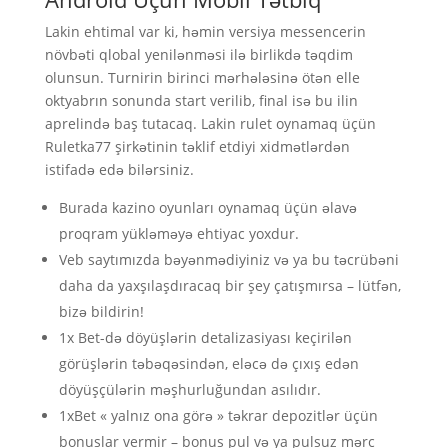
Lakin ehtimal var ki, həmin versiya messencerin
növbəti qlobal yenilənməsi ilə birlikdə təqdim
olunsun. Turnirin birinci mərhələsinə ötən elle
oktyabrın sonunda start verilib, final isə bu ilin
aprelində baş tutacaq. Lakin rulet oynamaq üçün
Ruletka77 şirkətinin təklif etdiyi xidmətlərdən
istifadə edə bilərsiniz.
Burada kazino oyunları oynamaq üçün əlavə
proqram yükləməyə ehtiyac yoxdur.
Veb saytımızda bəyənmədiyiniz və ya bu təcrübəni
daha da yaxşılaşdıracaq bir şey çatışmırsa – lütfən,
bizə bildirin!
1x Bet-də döyüşlərin detalizasiyası keçirilən
görüşlərin təbəqəsindən, eləcə də çıxış edən
döyüşçülərin məşhurluğundan asılıdır.
1xBet « yalnız ona görə » təkrar depozitlər üçün
bonuslar vermir – bonus pul və ya pulsuz mərc