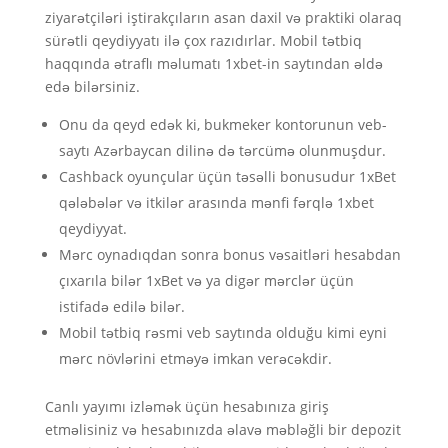
ziyarətçiləri iştirakçıların asan daxil və praktiki olaraq
sürətli qeydiyyatı ilə çox razıdırlar. Mobil tətbiq
haqqında ətraflı məlumatı 1xbet-in saytından əldə
edə bilərsiniz.
Onu da qeyd edək ki, bukmeker kontorunun veb-
saytı Azərbaycan dilinə də tərcümə olunmuşdur.
Cashback oyunçular üçün təsəlli bonusudur 1xBet
qələbələr və itkilər arasında mənfi fərqlə 1xbet
qeydiyyat.
Mərc oynadıqdan sonra bonus vəsaitləri hesabdan
çıxarıla bilər 1xBet və ya digər mərclər üçün
istifadə edilə bilər.
Mobil tətbiq rəsmi veb saytında olduğu kimi eyni
mərc növlərini etməyə imkan verəcəkdir.
Canlı yayımı izləmək üçün hesabınıza giriş
etməlisiniz və hesabınızda əlavə məbləğli bir depozit