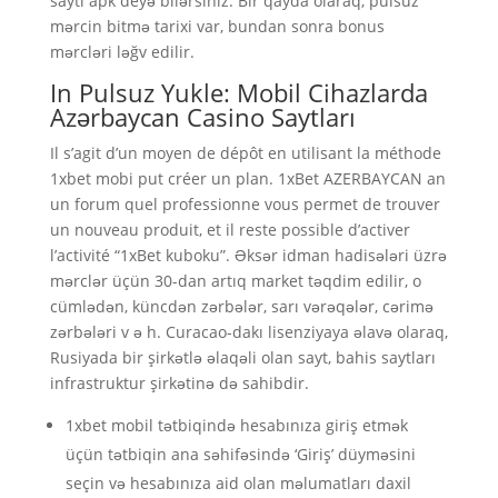
saytı apk deyə bilərsiniz. Bir qayda olaraq, pulsuz
mərcin bitmə tarixi var, bundan sonra bonus
mərcləri ləğv edilir.
In Pulsuz Yukle: Mobil Cihazlarda
Azərbaycan Casino Saytları
Il s’agit d’un moyen de dépôt en utilisant la méthode
1xbet mobi put créer un plan. 1xBet AZERBAYCAN an
un forum quel professionne vous permet de trouver
un nouveau produit, et il reste possible d’activer
l’activité “1xBet kuboku”. Əksər idman hadisələri üzrə
mərclər üçün 30-dan artıq market təqdim edilir, o
cümlədən, küncdən zərbələr, sarı vərəqələr, cərimə
zərbələri v ə h. Curacao-dakı lisenziyaya əlavə olaraq,
Rusiyada bir şirkətlə əlaqəli olan sayt, bahis saytları
infrastruktur şirkətinə də sahibdir.
1xbet mobil tətbiqində hesabınıza giriş etmək
üçün tətbiqin ana səhifəsində ‘Giriş’ düyməsini
seçin və hesabınıza aid olan məlumatları daxil