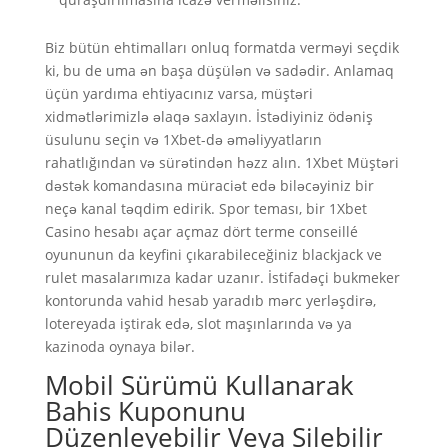
Biz bütün ehtimalları onluq formatda verməyi seçdik
ki, bu de uma ən başa düşülən və sadədir. Anlamaq
üçün yardıma ehtiyacınız varsa, müştəri
xidmətlərimizlə əlaqə saxlayın. İstədiyiniz ödəniş
üsulunu seçin və 1Xbet-də əməliyyatların
rahatlığından və sürətindən həzz alın. 1Xbet Müştəri
dəstək komandasına müraciət edə biləcəyiniz bir
neçə kanal təqdim edirik. Spor teması, bir 1Xbet
Casino hesabı açar açmaz dört terme conseillé
oyununun da keyfini çıkarabileceğiniz blackjack ve
rulet masalarımıza kadar uzanır. İstifadəçi bukmeker
kontorunda vahid hesab yaradıb mərc yerləşdirə,
lotereyada iştirak edə, slot maşınlarında və ya
kazinoda oynaya bilər.
Mobil Sürümü Kullanarak
Bahis Kuponunu
Düzenleyebilir Veya Silebilir