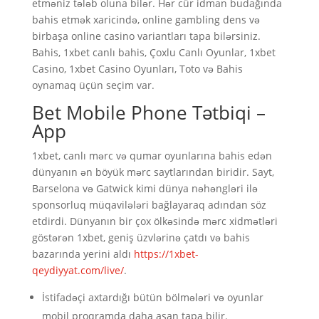
etməniz tələb oluna bilər. Hər cür idman budağında
bahis etmək xaricində, online gambling dens və
birbaşa online casino variantları tapa bilərsiniz.
Bahis, 1xbet canlı bahis, Çoxlu Canlı Oyunlar, 1xbet
Casino, 1xbet Casino Oyunları, Toto və Bahis
oynamaq üçün seçim var.
Bet Mobile Phone Tətbiqi –
App
1xbet, canlı mərc və qumar oyunlarına bahis edən
dünyanın ən böyük mərc saytlarından biridir. Sayt,
Barselona və Gatwick kimi dünya nəhəngləri ilə
sponsorluq müqavilələri bağlayaraq adından söz
etdirdi. Dünyanın bir çox ölkəsində mərc xidmətləri
göstərən 1xbet, geniş üzvlərinə çatdı və bahis
bazarında yerini aldı
https://1xbet-
qeydiyyat.com/live/
.
İstifadəçi axtardığı bütün bölmələri və oyunlar
mobil proqramda daha asan tapa bilir.