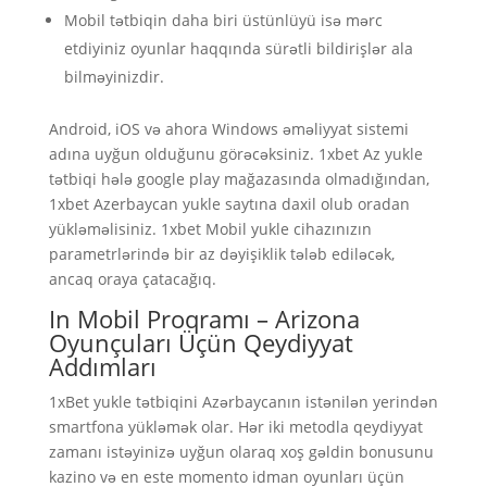
Mobil tətbiqin daha biri üstünlüyü isə mərc
etdiyiniz oyunlar haqqında sürətli bildirişlər ala
bilməyinizdir.
Android, iOS və ahora Windows əməliyyat sistemi
adına uyğun olduğunu görəcəksiniz. 1xbet Az yukle
tətbiqi hələ google play mağazasında olmadığından,
1xbet Azerbaycan yukle saytına daxil olub oradan
yükləməlisiniz. 1xbet Mobil yukle cihazınızın
parametrlərində bir az dəyişiklik tələb ediləcək,
ancaq oraya çatacağıq.
In Mobil Proqramı – Arizona
Oyunçuları Üçün Qeydiyyat
Addımları
1xBet yukle tətbiqini Azərbaycanın istənilən yerindən
smartfona yükləmək olar. Hər iki metodla qeydiyyat
zamanı istəyinizə uyğun olaraq xoş gəldin bonusunu
kazino və en este momento idman oyunları üçün