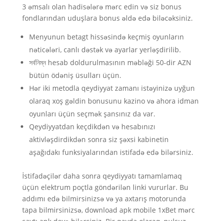
3 əmsalı olan hadisələrə mərc edin və siz bonus
fondlarından uduşlara bonus əldə edə biləcəksiniz.
Menyunun betagt hissəsində keçmiş oyunların
nəticələri, canlı dəstək və ayarlar yerləşdirilib.
সর্বনিম্ন hesab doldurulmasının məbləği 50-dir AZN
bütün ödəniş üsulları üçün.
Hər iki metodla qeydiyyat zamanı istəyinizə uyğun
olaraq xoş gəldin bonusunu kazino və ahora idman
oyunları üçün seçmək şansınız da var.
Qeydiyyatdan keçdikdən və hesabınızı
aktivləşdirdikdən sonra siz şəxsi kabinetin
aşağıdakı funksiyalarından istifadə edə bilərsiniz.
İstifadəçilər daha sonra qeydiyyatı tamamlamaq
üçün elektrum poçtla göndərilən linki vururlar. Bu
addımı edə bilmirsinizsə və ya axtarış motorunda
tapa bilmirsinizsə, download apk mobile 1xBet mərc