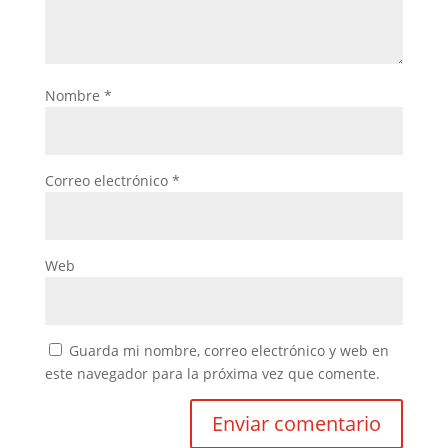
Nombre
*
Correo electrónico
*
Web
Guarda mi nombre, correo electrónico y web en
este navegador para la próxima vez que comente.