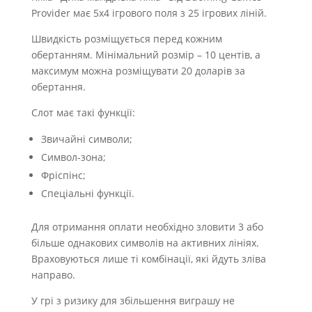
Provider має 5х4 ігрового поля з 25 ігрових ліній.
Швидкість розміщується перед кожним
обертанням. Мінімальний розмір – 10 центів, а
максимум можна розміщувати 20 доларів за
обертання.
Слот має такі функції:
Звичайні символи;
Символ-зона;
Фріспінс;
Спеціальні функції.
Для отримання оплати необхідно зловити 3 або
більше однакових символів на активних лініях.
Враховуються лише ті комбінації, які йдуть зліва
направо.
У грі з ризику для збільшення виграшу не