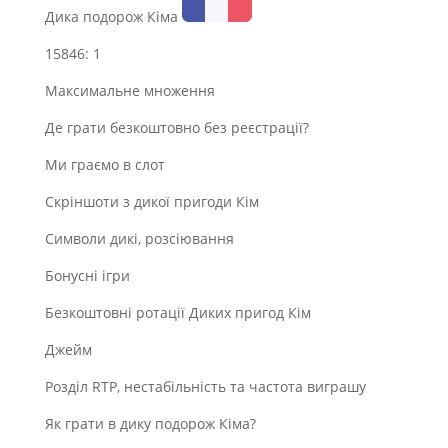
Дика подорож Кіма
15846: 1
Максимальне множення
Де грати безкоштовно без реєстрації?
Ми граємо в слот
Скріншоти з дикої пригоди Кім
Символи дикі, розсіювання
Бонусні ігри
Безкоштовні ротації Диких пригод Кім
Джейм
Розділ RTP, нестабільність та частота виграшу
Як грати в дику подорож Кіма?