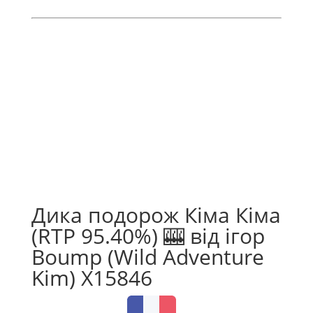
Дика подорож Кіма Кіма
(RTP 95.40%) 🎰 від ігор
Boump (Wild Adventure
Kim) X15846