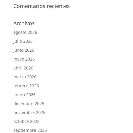
Comentarios recientes
Archivos
agosto 2026
julio 2026
junio 2026
mayo 2026
abril 2026
marzo 2026
febrero 2026
enero 2026
diciembre 2025
noviembre 2025
octubre 2025
septiembre 2025