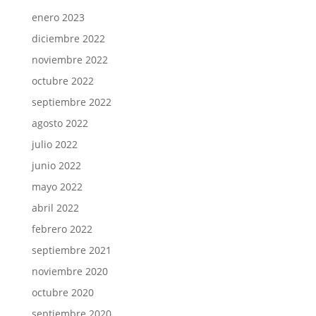
enero 2023
diciembre 2022
noviembre 2022
octubre 2022
septiembre 2022
agosto 2022
julio 2022
junio 2022
mayo 2022
abril 2022
febrero 2022
septiembre 2021
noviembre 2020
octubre 2020
septiembre 2020