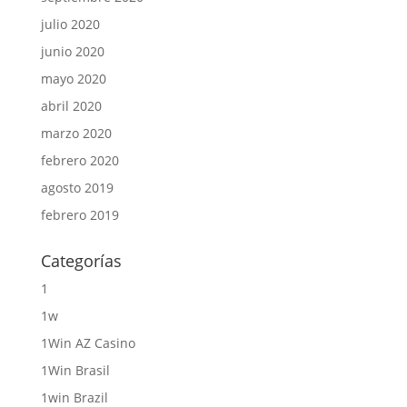
julio 2020
junio 2020
mayo 2020
abril 2020
marzo 2020
febrero 2020
agosto 2019
febrero 2019
Categorías
1
1w
1Win AZ Casino
1Win Brasil
1win Brazil