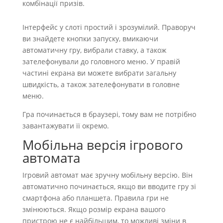
комбінації призів.
Інтерфейс у слоті простий і зрозумілий. Праворуч
ви знайдете кнопки запуску, вмикаючи
автоматичну гру, вибрали ставку, а також
зателефонували до головного меню. У правій
частині екрана ви можете вибрати загальну
швидкість, а також зателефонувати в головне
меню.
Гра починається в браузері, тому вам не потрібно
завантажувати її окремо.
Мобільна версія ігрового
автомата
Ігровий автомат має зручну мобільну версію. Він
автоматично починається, якщо ви вводите гру зі
смартфона або планшета. Правила гри не
змінюються. Якщо розмір екрана вашого
пристрою не є найбільшим, то можливі зміни в