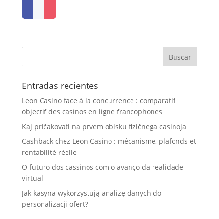
Entradas recientes
Leon Casino face à la concurrence : comparatif
objectif des casinos en ligne francophones
Kaj pričakovati na prvem obisku fizičnega casinoja
Cashback chez Leon Casino : mécanisme, plafonds et
rentabilité réelle
O futuro dos cassinos com o avanço da realidade
virtual
Jak kasyna wykorzystują analizę danych do
personalizacji ofert?