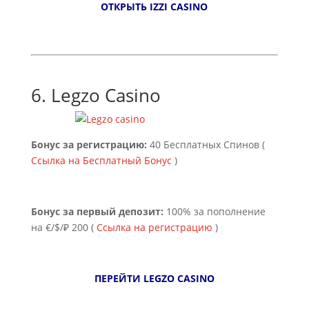
ОТКРЫТЬ IZZI CASINO
6.
Legzo Casino
Бонус за регистрацию:
40 Бесплатных Спинов (
Ссылка на Бесплатный Бонус
)
Бонус за первый депозит:
100% за пополнение
на €/$/₽ 200 (
Ссылка на регистрацию
)
ПЕРЕЙТИ LEGZO CASINO