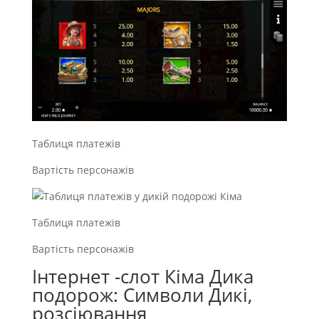
Таблиця платежів
Вартість персонажів
Таблиця платежів
Вартість персонажів
Інтернет -слот Кіма Дика
подорож: Символи Дикі,
розсіювання