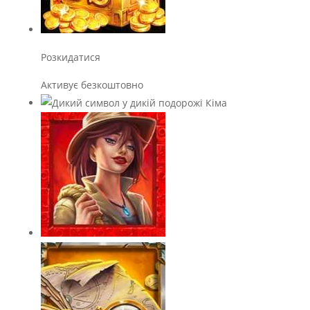
Розкидатися
Активує безкоштовно