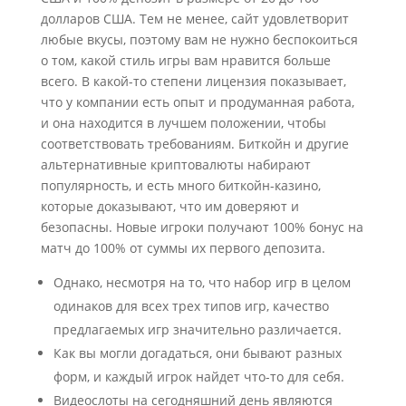
долларов США. Тем не менее, сайт удовлетворит
любые вкусы, поэтому вам не нужно беспокоиться
о том, какой стиль игры вам нравится больше
всего. В какой-то степени лицензия показывает,
что у компании есть опыт и продуманная работа,
и она находится в лучшем положении, чтобы
соответствовать требованиям. Биткойн и другие
альтернативные криптовалюты набирают
популярность, и есть много биткойн-казино,
которые доказывают, что им доверяют и
безопасны. Новые игроки получают 100% бонус на
матч до 100% от суммы их первого депозита.
Однако, несмотря на то, что набор игр в целом
одинаков для всех трех типов игр, качество
предлагаемых игр значительно различается.
Как вы могли догадаться, они бывают разных
форм, и каждый игрок найдет что-то для себя.
Видеослоты на сегодняшний день являются