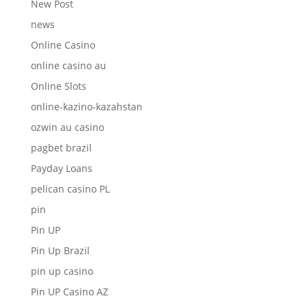
New Post
news
Online Casino
online casino au
Online Slots
online-kazino-kazahstan
ozwin au casino
pagbet brazil
Payday Loans
pelican casino PL
pin
Pin UP
Pin Up Brazil
pin up casino
Pin UP Casino AZ