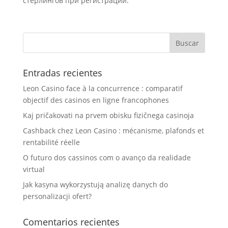
стерлингов при регистрации.
Entradas recientes
Leon Casino face à la concurrence : comparatif
objectif des casinos en ligne francophones
Kaj pričakovati na prvem obisku fizičnega casinoja
Cashback chez Leon Casino : mécanisme, plafonds et
rentabilité réelle
O futuro dos cassinos com o avanço da realidade
virtual
Jak kasyna wykorzystują analizę danych do
personalizacji ofert?
Comentarios recientes