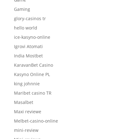
Gaming
glory-casinos tr
hello world
ice-kasyno-online
Igrovi Atomati
India Mostbet
KaravanBet Casino
Kasyno Online PL
king johnnie
Maribet casino TR
Masalbet
Maxi reviewe
Melbet-casino-online
mini-review