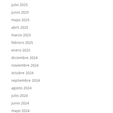
julio 2025
junio 2025
mayo 2025
abril 2025
marzo 2025
febrero 2025
enero 2025
diciembre 2024
noviembre 2024
octubre 2024
septiembre 2024
agosto 2024
julio 2024
junio 2024
mayo 2024