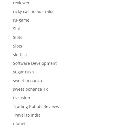
reviewer
ricky casino australia
ru-game
Slot
Slots
Slots`
slottica
Software Development
sugar rush
sweet bonanza
sweet bonanza TR
tr-casino
Trading Robots Reviews
Travel to india
ufabet