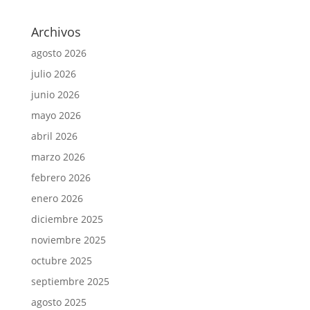
Archivos
agosto 2026
julio 2026
junio 2026
mayo 2026
abril 2026
marzo 2026
febrero 2026
enero 2026
diciembre 2025
noviembre 2025
octubre 2025
septiembre 2025
agosto 2025