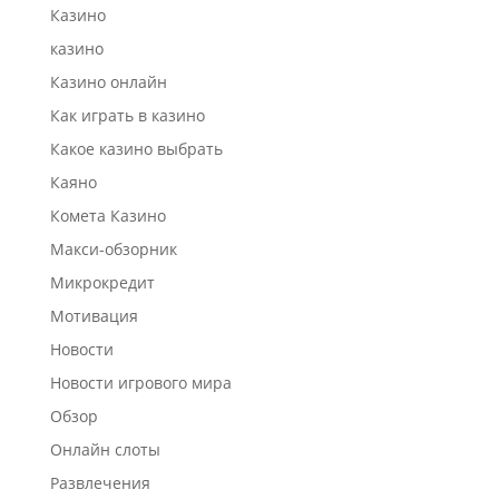
Казино
казино
Казино онлайн
Как играть в казино
Какое казино выбрать
Каяно
Комета Казино
Макси-обзорник
Микрокредит
Мотивация
Новости
Новости игрового мира
Обзор
Онлайн слоты
Развлечения