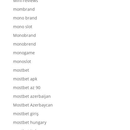
Mini-reviews
mombrand
mono brand
mono slot
Monobrand
monobrend
monogame
monoslot
mostbet
mostbet apk
mostbet az 90
mostbet azerbaijan
Mostbet Azerbaycan
mostbet giriş
mostbet hungary