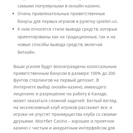
самыми популярными в онлайн-казино.
Очень привлекательные приветственные
бонусы для первых игроков в рулетку spielen.us.
К ним относятся стили вывода средств, которые
ориентированы как на традиционные, так и на
новые способы вывода средств, включая
биткойн.
Ваши усилия будут вознаграждены колоссальным
приветственным бонусом в размере 100% до 200
фунтов стерлингов на первый депозит. В
Интернете выбор онлайн-казино, имеющего
лицензию и разрешение на работу в Канаде,
может оказаться сложной задачей. Беглый взгляд
на эксклюзивный клуб игроков расскажет все, и
игроки не упустят преимущества клуба со своими
друзьями. Мостбет Casino – хорошее и приятное
казино с чистым и аккуратным интерфейсом для