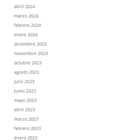
abril 2024
marzo 2024
febrero 2024
enero 2024
diciembre 2023
noviembre 2023
octubre 2023
agosto 2023
julio 2023
junio 2023
mayo 2023
abril 2023
marzo 2023
febrero 2023
enero 2023