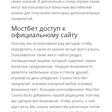
своих игроков. В дополнение к этому игроки также
могут воспользоваться бонусным вестибюлем
казино для получения некоторых дополнительных
привилегий.
Мостбет доступ к
официальному сайту
Поэтому мы использовали ряд методов, чтобы
определить, в какое из казино лучше всего играть.
Пользователи также могут найти раздел,
посвященный Акциям, который содержит новые
бонусные предложения, текущие возможности
джекпота, мобильные игры и список друзей-
игроков на день рождения. Казино Мостбет
предлагает игрокам огромный выбор игровых
возможностей с большим разнообразием. Мостбет
Casino было добавлено нашей редакцией, поэтому
мы сделали все возможное, чтобы узнать, о чем
идет речь.Мы нашли множество различных типов