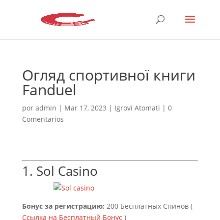
Огляд спортивної книги
Fanduel
por
admin
|
Mar 17, 2023
|
Igrovi Atomati
|
0
Comentarios
1.
Sol Casino
Бонус за регистрацию:
200 Бесплатных Спинов (
Ссылка на Бесплатный Бонус
)