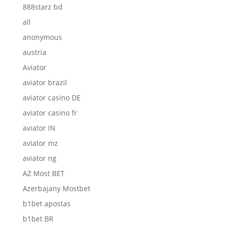
888starz bd
all
anonymous
austria
Aviator
aviator brazil
aviator casino DE
aviator casino fr
aviator IN
aviator mz
aviator ng
AZ Most BET
Azerbajany Mostbet
b1bet apostas
b1bet BR