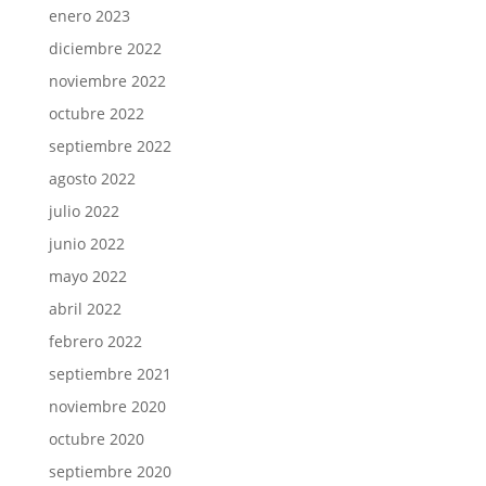
enero 2023
diciembre 2022
noviembre 2022
octubre 2022
septiembre 2022
agosto 2022
julio 2022
junio 2022
mayo 2022
abril 2022
febrero 2022
septiembre 2021
noviembre 2020
octubre 2020
septiembre 2020