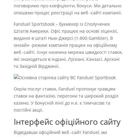
поговоримо про коефіцієнти, бонуси. Ми детально
опишемо процес реєстрації на веб -сайті компанії.
Fanduel Sportsbook – букмекер із Сполучених
Штатів Америки. Офіс працює на основі ліцензії,
виданої в штаті Нью-Джерсі (1-800-Gambler). В
онлайн -режимі компанія працює на офіційному
веб -сайті. Існує наземна мережа швидкості ставок,
які знаходяться в Індіані, Луїзіані, Канзасі, Арізоні
та Західній Вірджинії.
Окрім послуг ставок, Fanduel пропонує гравцям
ставок на фантазію, перегони та широкий розділ
казино. У бонусній лінії до н.е. є тимчасові та
постійні акції.
Інтерфейс офіційного сайту
Відвідавши офіційний веб -сайт Fanduel, ми