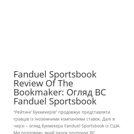
Fanduel Sportsbook
Review Of The
Bookmaker: Огляд BC
Fanduel Sportsbook
“Рейтинг букмекерів” продовжує представляти
гравців із іноземними компаніями ставок. Далі в
черзі – огляд букмекера Fanduel Sportsbook із США.
Ми розповімо, який рядок пропонує BC,