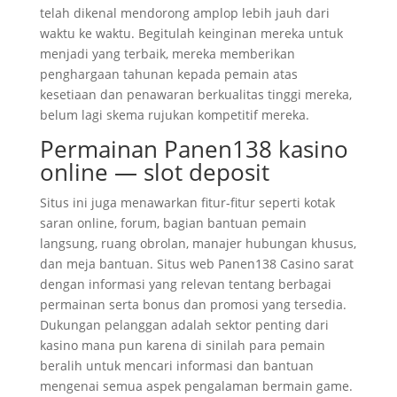
telah dikenal mendorong amplop lebih jauh dari
waktu ke waktu. Begitulah keinginan mereka untuk
menjadi yang terbaik, mereka memberikan
penghargaan tahunan kepada pemain atas
kesetiaan dan penawaran berkualitas tinggi mereka,
belum lagi skema rujukan kompetitif mereka.
Permainan Panen138 kasino
online — slot deposit
Situs ini juga menawarkan fitur-fitur seperti kotak
saran online, forum, bagian bantuan pemain
langsung, ruang obrolan, manajer hubungan khusus,
dan meja bantuan. Situs web Panen138 Casino sarat
dengan informasi yang relevan tentang berbagai
permainan serta bonus dan promosi yang tersedia.
Dukungan pelanggan adalah sektor penting dari
kasino mana pun karena di sinilah para pemain
beralih untuk mencari informasi dan bantuan
mengenai semua aspek pengalaman bermain game.