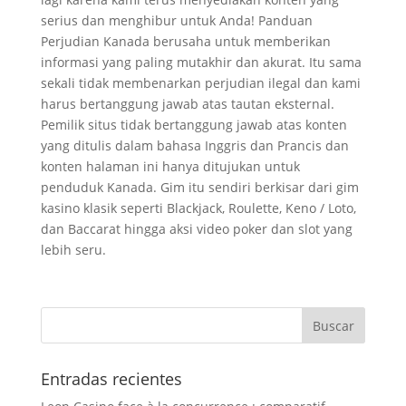
serius dan menghibur untuk Anda! Panduan
Perjudian Kanada berusaha untuk memberikan
informasi yang paling mutakhir dan akurat. Itu sama
sekali tidak membenarkan perjudian ilegal dan kami
harus bertanggung jawab atas tautan eksternal.
Pemilik situs tidak bertanggung jawab atas konten
yang ditulis dalam bahasa Inggris dan Prancis dan
konten halaman ini hanya ditujukan untuk
penduduk Kanada. Gim itu sendiri berkisar dari gim
kasino klasik seperti Blackjack, Roulette, Keno / Loto,
dan Baccarat hingga aksi video poker dan slot yang
lebih seru.
Entradas recientes