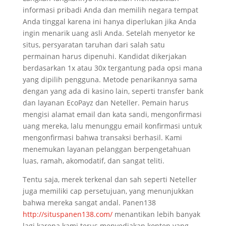
informasi pribadi Anda dan memilih negara tempat
Anda tinggal karena ini hanya diperlukan jika Anda
ingin menarik uang asli Anda. Setelah menyetor ke
situs, persyaratan taruhan dari salah satu
permainan harus dipenuhi. Kandidat dikerjakan
berdasarkan 1x atau 30x tergantung pada opsi mana
yang dipilih pengguna. Metode penarikannya sama
dengan yang ada di kasino lain, seperti transfer bank
dan layanan EcoPayz dan Neteller. Pemain harus
mengisi alamat email dan kata sandi, mengonfirmasi
uang mereka, lalu menunggu email konfirmasi untuk
mengonfirmasi bahwa transaksi berhasil. Kami
menemukan layanan pelanggan berpengetahuan
luas, ramah, akomodatif, dan sangat teliti.
Tentu saja, merek terkenal dan sah seperti Neteller
juga memiliki cap persetujuan, yang menunjukkan
bahwa mereka sangat andal. Panen138
http://situspanen138.com/
menantikan lebih banyak
lagi karena kami terus menyediakan konten yang