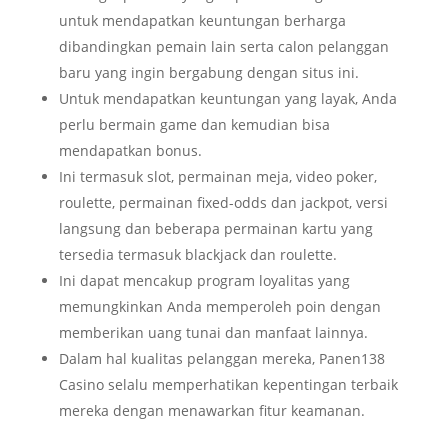
untuk mendapatkan keuntungan berharga
dibandingkan pemain lain serta calon pelanggan
baru yang ingin bergabung dengan situs ini.
Untuk mendapatkan keuntungan yang layak, Anda
perlu bermain game dan kemudian bisa
mendapatkan bonus.
Ini termasuk slot, permainan meja, video poker,
roulette, permainan fixed-odds dan jackpot, versi
langsung dan beberapa permainan kartu yang
tersedia termasuk blackjack dan roulette.
Ini dapat mencakup program loyalitas yang
memungkinkan Anda memperoleh poin dengan
memberikan uang tunai dan manfaat lainnya.
Dalam hal kualitas pelanggan mereka, Panen138
Casino selalu memperhatikan kepentingan terbaik
mereka dengan menawarkan fitur keamanan.