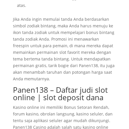
atas.
Jika Anda ingin memulai tanda Anda berdasarkan
simbol zodiak bintang, maka Anda harus menuju ke
ikon tanda zodiak untuk mempelajari bonus bintang
tanda zodiak Anda. Promosi ini menawarkan
freespin untuk para pemain, di mana mereka dapat
memainkan permainan slot favorit mereka dengan
tema bertema tanda bintang. Untuk mendapatkan
permainan gratis, tarik bogie dari Panen138, itu juga
akan menambah taruhan dan potongan harga saat
Anda memutarnya.
Panen138 – Daftar judi slot
online | slot deposit dana
Kasino online ini memiliki Bonus Setoran Rendah,
forum kasino, obrolan langsung, kasino seluler, dan
tentu saja aplikasi seluler agar mudah dikunjungi.
Panen138 Casino adalah salah satu kasino online