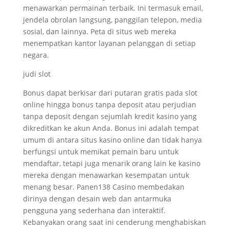
menawarkan permainan terbaik. Ini termasuk email,
jendela obrolan langsung, panggilan telepon, media
sosial, dan lainnya. Peta di situs web mereka
menempatkan kantor layanan pelanggan di setiap
negara.
judi slot
Bonus dapat berkisar dari putaran gratis pada slot
online hingga bonus tanpa deposit atau perjudian
tanpa deposit dengan sejumlah kredit kasino yang
dikreditkan ke akun Anda. Bonus ini adalah tempat
umum di antara situs kasino online dan tidak hanya
berfungsi untuk memikat pemain baru untuk
mendaftar, tetapi juga menarik orang lain ke kasino
mereka dengan menawarkan kesempatan untuk
menang besar. Panen138 Casino membedakan
dirinya dengan desain web dan antarmuka
pengguna yang sederhana dan interaktif.
Kebanyakan orang saat ini cenderung menghabiskan