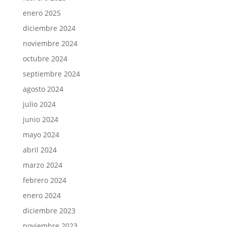
enero 2025
diciembre 2024
noviembre 2024
octubre 2024
septiembre 2024
agosto 2024
julio 2024
junio 2024
mayo 2024
abril 2024
marzo 2024
febrero 2024
enero 2024
diciembre 2023
noviembre 2023