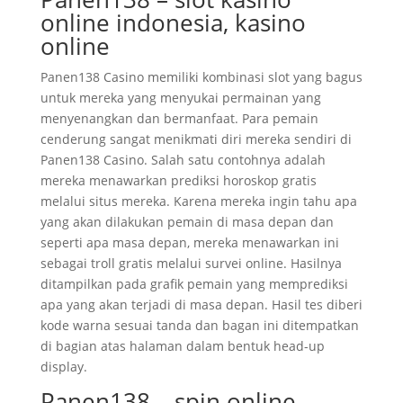
online indonesia, kasino
online
Panen138 Casino memiliki kombinasi slot yang bagus
untuk mereka yang menyukai permainan yang
menyenangkan dan bermanfaat. Para pemain
cenderung sangat menikmati diri mereka sendiri di
Panen138 Casino. Salah satu contohnya adalah
mereka menawarkan prediksi horoskop gratis
melalui situs mereka. Karena mereka ingin tahu apa
yang akan dilakukan pemain di masa depan dan
seperti apa masa depan, mereka menawarkan ini
sebagai troll gratis melalui survei online. Hasilnya
ditampilkan pada grafik pemain yang memprediksi
apa yang akan terjadi di masa depan. Hasil tes diberi
kode warna sesuai tanda dan bagan ini ditempatkan
di bagian atas halaman dalam bentuk head-up
display.
Panen138 – spin online