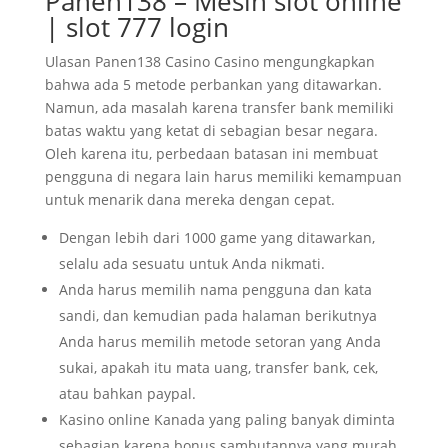
Panen138 – Mesin slot online
| slot 777 login
Ulasan Panen138 Casino Casino mengungkapkan
bahwa ada 5 metode perbankan yang ditawarkan.
Namun, ada masalah karena transfer bank memiliki
batas waktu yang ketat di sebagian besar negara.
Oleh karena itu, perbedaan batasan ini membuat
pengguna di negara lain harus memiliki kemampuan
untuk menarik dana mereka dengan cepat.
Dengan lebih dari 1000 game yang ditawarkan,
selalu ada sesuatu untuk Anda nikmati.
Anda harus memilih nama pengguna dan kata
sandi, dan kemudian pada halaman berikutnya
Anda harus memilih metode setoran yang Anda
sukai, apakah itu mata uang, transfer bank, cek,
atau bahkan paypal.
Kasino online Kanada yang paling banyak diminta
sebagian karena bonus sambutannya yang murah