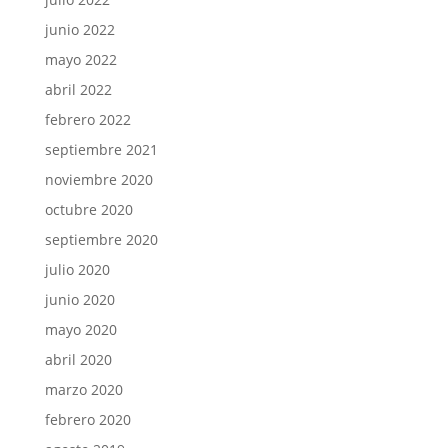
junio 2022
mayo 2022
abril 2022
febrero 2022
septiembre 2021
noviembre 2020
octubre 2020
septiembre 2020
julio 2020
junio 2020
mayo 2020
abril 2020
marzo 2020
febrero 2020