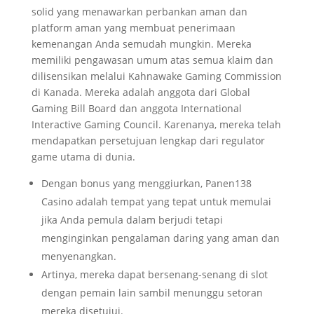
solid yang menawarkan perbankan aman dan
platform aman yang membuat penerimaan
kemenangan Anda semudah mungkin. Mereka
memiliki pengawasan umum atas semua klaim dan
dilisensikan melalui Kahnawake Gaming Commission
di Kanada. Mereka adalah anggota dari Global
Gaming Bill Board dan anggota International
Interactive Gaming Council. Karenanya, mereka telah
mendapatkan persetujuan lengkap dari regulator
game utama di dunia.
Dengan bonus yang menggiurkan, Panen138
Casino adalah tempat yang tepat untuk memulai
jika Anda pemula dalam berjudi tetapi
menginginkan pengalaman daring yang aman dan
menyenangkan.
Artinya, mereka dapat bersenang-senang di slot
dengan pemain lain sambil menunggu setoran
mereka disetujui.