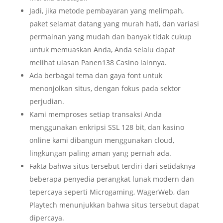
Jadi, jika metode pembayaran yang melimpah,
paket selamat datang yang murah hati, dan variasi
permainan yang mudah dan banyak tidak cukup
untuk memuaskan Anda, Anda selalu dapat
melihat ulasan Panen138 Casino lainnya.
Ada berbagai tema dan gaya font untuk
menonjolkan situs, dengan fokus pada sektor
perjudian.
Kami memproses setiap transaksi Anda
menggunakan enkripsi SSL 128 bit, dan kasino
online kami dibangun menggunakan cloud,
lingkungan paling aman yang pernah ada.
Fakta bahwa situs tersebut terdiri dari setidaknya
beberapa penyedia perangkat lunak modern dan
tepercaya seperti Microgaming, WagerWeb, dan
Playtech menunjukkan bahwa situs tersebut dapat
dipercaya.