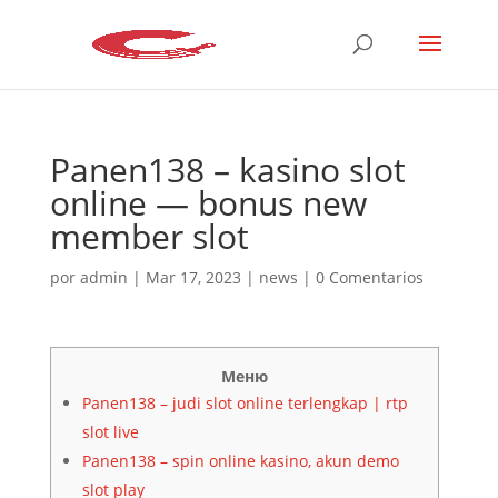
Panen138 – kasino slot
online — bonus new
member slot
por
admin
|
Mar 17, 2023
|
news
|
0 Comentarios
Меню
Panen138 – judi slot online terlengkap | rtp
slot live
Panen138 – spin online kasino, akun demo
slot play