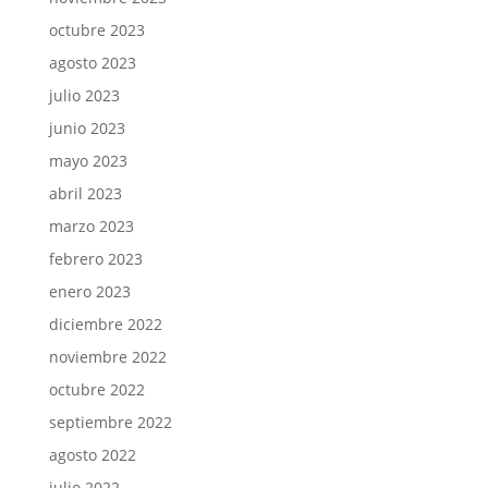
octubre 2023
agosto 2023
julio 2023
junio 2023
mayo 2023
abril 2023
marzo 2023
febrero 2023
enero 2023
diciembre 2022
noviembre 2022
octubre 2022
septiembre 2022
agosto 2022
julio 2022