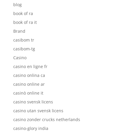
blog
book of ra
book of ra it
Brand
casibom tr
casibom-tg
Casino
casino en ligne fr
casino onlina ca
casino online ar
casinò online it
casino svensk licens
casino utan svensk licens
casino zonder crucks netherlands
casino-glory india