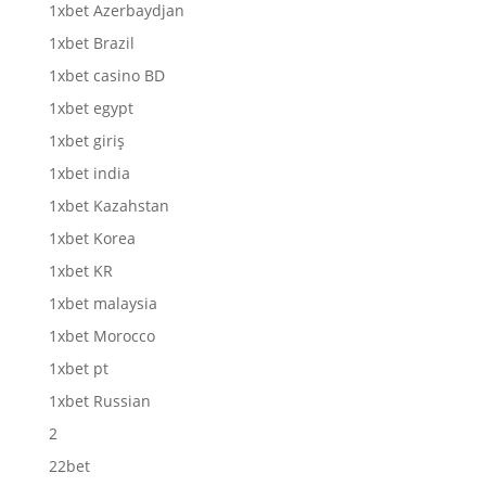
1xbet Azerbaydjan
1xbet Brazil
1xbet casino BD
1xbet egypt
1xbet giriş
1xbet india
1xbet Kazahstan
1xbet Korea
1xbet KR
1xbet malaysia
1xbet Morocco
1xbet pt
1xbet Russian
2
22bet