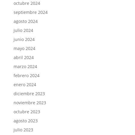
octubre 2024
septiembre 2024
agosto 2024
julio 2024
junio 2024
mayo 2024
abril 2024
marzo 2024
febrero 2024
enero 2024
diciembre 2023
noviembre 2023
octubre 2023
agosto 2023
julio 2023