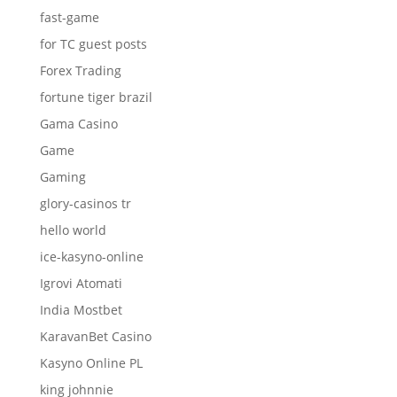
fast-game
for TC guest posts
Forex Trading
fortune tiger brazil
Gama Casino
Game
Gaming
glory-casinos tr
hello world
ice-kasyno-online
Igrovi Atomati
India Mostbet
KaravanBet Casino
Kasyno Online PL
king johnnie