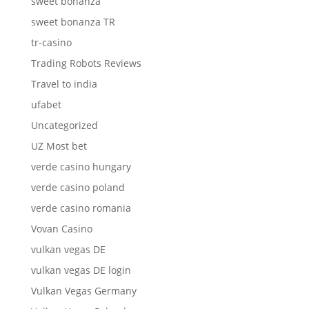
sweet bonanza
sweet bonanza TR
tr-casino
Trading Robots Reviews
Travel to india
ufabet
Uncategorized
UZ Most bet
verde casino hungary
verde casino poland
verde casino romania
Vovan Casino
vulkan vegas DE
vulkan vegas DE login
Vulkan Vegas Germany