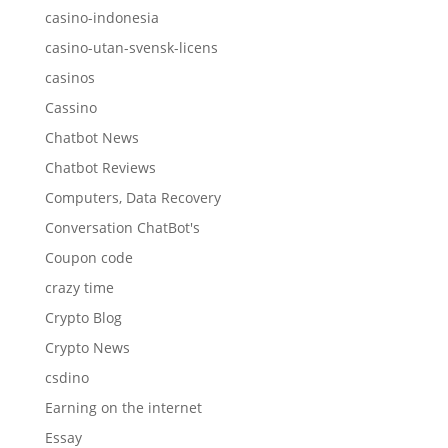
casino-indonesia
casino-utan-svensk-licens
casinos
Cassino
Chatbot News
Chatbot Reviews
Computers, Data Recovery
Conversation ChatBot's
Coupon code
crazy time
Crypto Blog
Crypto News
csdino
Earning on the internet
Essay