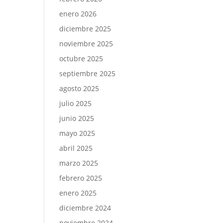
enero 2026
diciembre 2025
noviembre 2025
octubre 2025
septiembre 2025
agosto 2025
julio 2025
junio 2025
mayo 2025
abril 2025
marzo 2025
febrero 2025
enero 2025
diciembre 2024
noviembre 2024