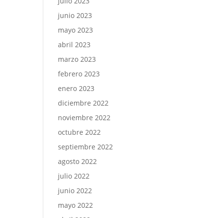
julio 2023
junio 2023
mayo 2023
abril 2023
marzo 2023
febrero 2023
enero 2023
diciembre 2022
noviembre 2022
octubre 2022
septiembre 2022
agosto 2022
julio 2022
junio 2022
mayo 2022