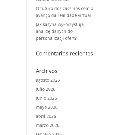
O futuro dos cassinos com o
avanço da realidade virtual
Jak kasyna wykorzystują
analizę danych do
personalizacji ofert?
Comentarios recientes
Archivos
agosto 2026
julio 2026
junio 2026
mayo 2026
abril 2026
marzo 2026
febrero 2026