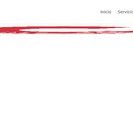
Inicio
Servici