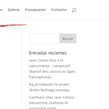
os
Galeria
Presupuesto
Contacto
Entradas recientes
Leon Casino face à la
concurrence : comparatif
objectif des casinos en ligne
francophones
Kaj pričakovati na prvem
obisku fizičnega casinoja
Cashback chez Leon Casino :
mécanisme, plafonds et
rentabilité réelle