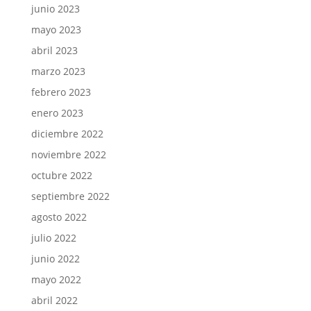
junio 2023
mayo 2023
abril 2023
marzo 2023
febrero 2023
enero 2023
diciembre 2022
noviembre 2022
octubre 2022
septiembre 2022
agosto 2022
julio 2022
junio 2022
mayo 2022
abril 2022