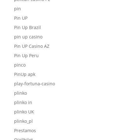
pin
Pin UP
Pin Up Brazil
pin up casino
Pin UP Casino AZ
Pin Up Peru
pinco
PinUp apk
play-fortuna-casino
plinko
plinko in
plinko UK
plinko_pl
Prestamos
Qizilbilet