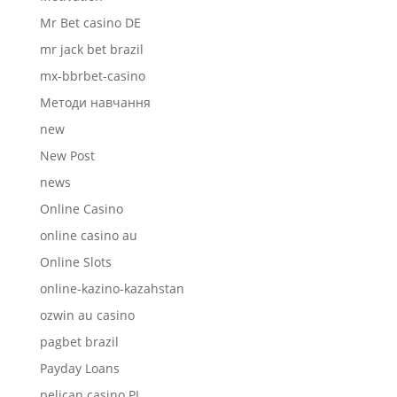
Mr Bet casino DE
mr jack bet brazil
mx-bbrbet-casino
Mетоди навчання
new
New Post
news
Online Casino
online casino au
Online Slots
online-kazino-kazahstan
ozwin au casino
pagbet brazil
Payday Loans
pelican casino PL