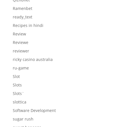
Ramenbet
ready_text
Recipes in hindi
Review
Reviewe
reviewer
ricky casino australia
ru-game
Slot
Slots
Slots`
slottica
Software Development
sugar rush