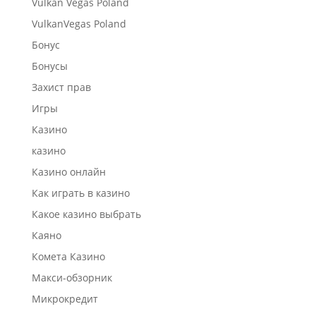
Vulkan Vegas Poland
VulkanVegas Poland
Бонус
Бонусы
Захист прав
Игры
Казино
казино
Казино онлайн
Как играть в казино
Какое казино выбрать
Каяно
Комета Казино
Макси-обзорник
Микрокредит