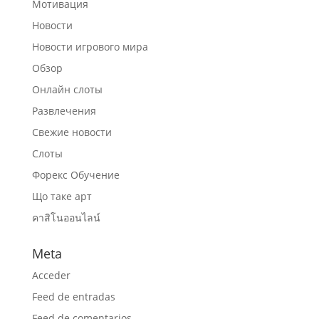
Мотивация
Новости
Новости игрового мира
Обзор
Онлайн слоты
Развлечения
Свежие новости
Слоты
Форекс Обучение
Що таке арт
คาสิโนออนไลน์
Meta
Acceder
Feed de entradas
Feed de comentarios