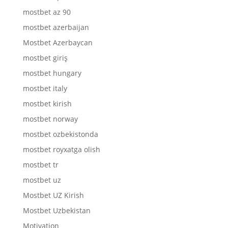
mostbet az 90
mostbet azerbaijan
Mostbet Azerbaycan
mostbet giriş
mostbet hungary
mostbet italy
mostbet kirish
mostbet norway
mostbet ozbekistonda
mostbet royxatga olish
mostbet tr
mostbet uz
Mostbet UZ Kirish
Mostbet Uzbekistan
Motivation