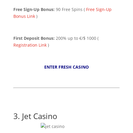
Free Sign-Up Bonus:
90 Free Spins (
Free Sign-Up
Bonus Link
)
First Deposit Bonus:
200% up to €/$ 1000 (
Registration Link
)
ENTER FRESH CASINO
3.
Jet Casino