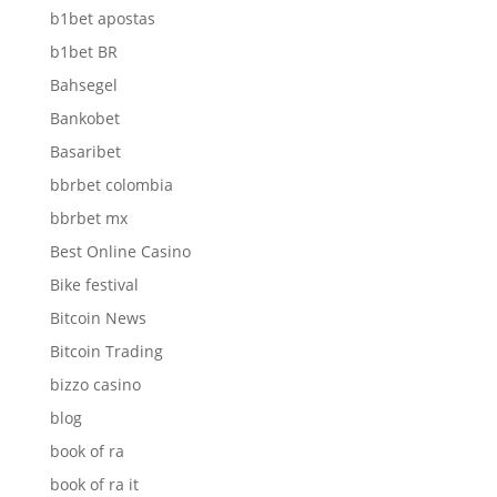
b1bet apostas
b1bet BR
Bahsegel
Bankobet
Basaribet
bbrbet colombia
bbrbet mx
Best Online Casino
Bike festival
Bitcoin News
Bitcoin Trading
bizzo casino
blog
book of ra
book of ra it