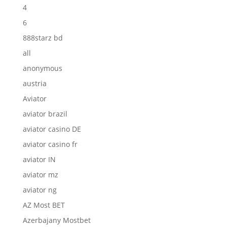
4
6
888starz bd
all
anonymous
austria
Aviator
aviator brazil
aviator casino DE
aviator casino fr
aviator IN
aviator mz
aviator ng
AZ Most BET
Azerbajany Mostbet