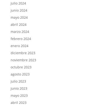
julio 2024
junio 2024
mayo 2024
abril 2024
marzo 2024
febrero 2024
enero 2024
diciembre 2023
noviembre 2023
octubre 2023
agosto 2023
julio 2023
junio 2023
mayo 2023
abril 2023