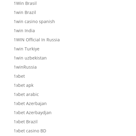
1Win Brasil
1win Brazil
1win casino spanish
1win India
1WIN Official In Russia
1win Turkiye
1win uzbekistan
1winRussia
1xbet
1xbet apk
1xbet arabic
1xbet Azerbajan
1xbet Azerbaydjan
1xbet Brazil
1xbet casino BD