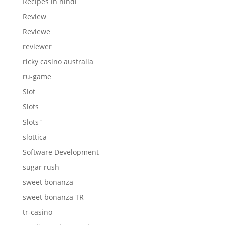
Recipes in hindi
Review
Reviewe
reviewer
ricky casino australia
ru-game
Slot
Slots
Slots`
slottica
Software Development
sugar rush
sweet bonanza
sweet bonanza TR
tr-casino