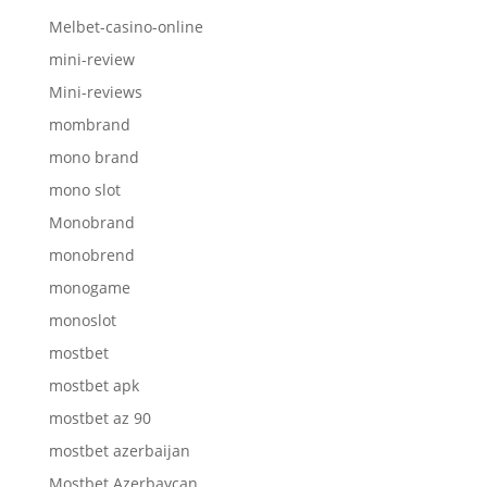
Melbet-casino-online
mini-review
Mini-reviews
mombrand
mono brand
mono slot
Monobrand
monobrend
monogame
monoslot
mostbet
mostbet apk
mostbet az 90
mostbet azerbaijan
Mostbet Azerbaycan