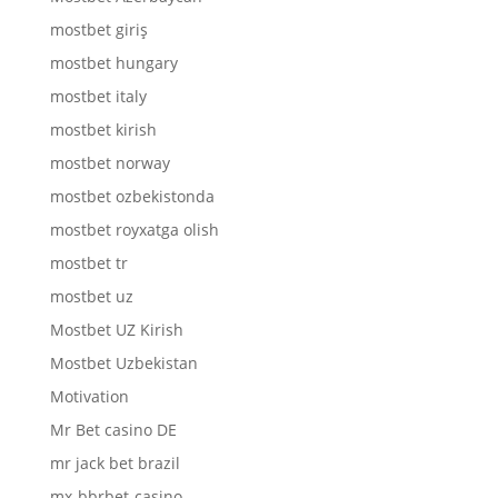
mostbet giriş
mostbet hungary
mostbet italy
mostbet kirish
mostbet norway
mostbet ozbekistonda
mostbet royxatga olish
mostbet tr
mostbet uz
Mostbet UZ Kirish
Mostbet Uzbekistan
Motivation
Mr Bet casino DE
mr jack bet brazil
mx-bbrbet-casino