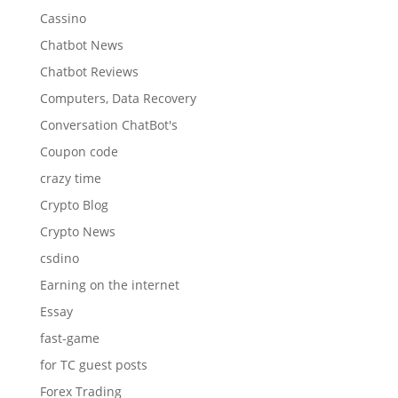
Cassino
Chatbot News
Chatbot Reviews
Computers, Data Recovery
Conversation ChatBot's
Coupon code
crazy time
Crypto Blog
Crypto News
csdino
Earning on the internet
Essay
fast-game
for TC guest posts
Forex Trading