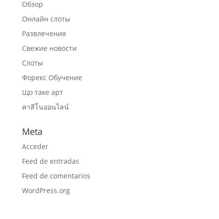
Обзор
Онлайн слоты
Развлечения
Свежие новости
Слоты
Форекс Обучение
Що таке арт
คาสิโนออนไลน์
Meta
Acceder
Feed de entradas
Feed de comentarios
WordPress.org