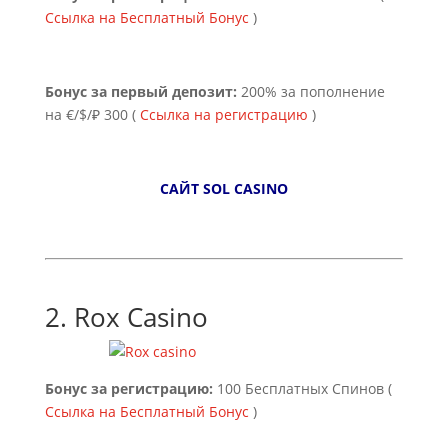
Ссылка на Бесплатный Бонус
)
Бонус за первый депозит:
200% за пополнение
на €/$/₽ 300 (
Ссылка на регистрацию
)
САЙТ SOL CASINO
2.
Rox Casino
Бонус за регистрацию:
100 Бесплатных Спинов (
Ссылка на Бесплатный Бонус
)