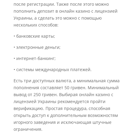
после регистрации. Также после этого можно
пополнить депозит в онлайн казино с лицензией
Украины, а сделать это можно с помощью
нескольких способов:
• банковские карты;
• электронные деньги;
• интернет-банкинг;
• системы международных платежей.
Есть три доступных валюта, а минимальная сумма
пополнения составляет 50 гривен. Минимальный
вывод от 250 гривен. Выбирая онлайн казино с
лицензией Украины рекомендуется пройти
верификацию. Простая процедура, способная
открыть доступ к дополнительным возможностям
игорного заведения и исключающая штучные
ограничения.