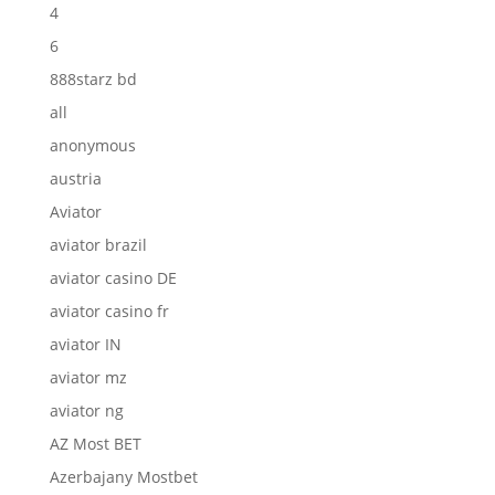
4
6
888starz bd
all
anonymous
austria
Aviator
aviator brazil
aviator casino DE
aviator casino fr
aviator IN
aviator mz
aviator ng
AZ Most BET
Azerbajany Mostbet