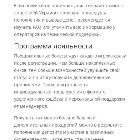
Если новички не понимают, как в онлайн казино с
лицензией Украины проводит процедуры
пополнения и вывода денег, рекомендуется
изучить FAQ или уточнить всю информацию у
операторов из технической поддержки.
Программа лояльности
Поощрительные бонусы ждут каждого игрока сразу
после регистрации. Чем больше накопленных
очков, тем больше возможностей улучшить свой
статус и по итогу получать дополнительные
привилегии. Также у игроков есть
индивидуальные предложения в формате
увеличенного кэшбека и персональной поддержки
от менеджеров.
Получать как можно больше баллов и
дополнительных поощрений можно в результате
пополнения депозита и участия в различных
соревнованиях. Также есть специальные