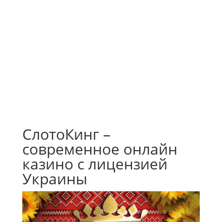
СлотоКинг –
современное онлайн
казино с лицензией
Украины