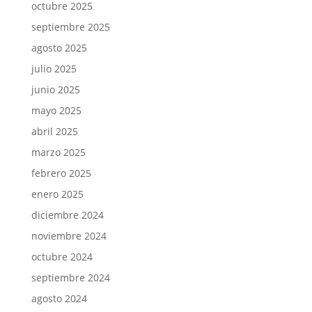
octubre 2025
septiembre 2025
agosto 2025
julio 2025
junio 2025
mayo 2025
abril 2025
marzo 2025
febrero 2025
enero 2025
diciembre 2024
noviembre 2024
octubre 2024
septiembre 2024
agosto 2024