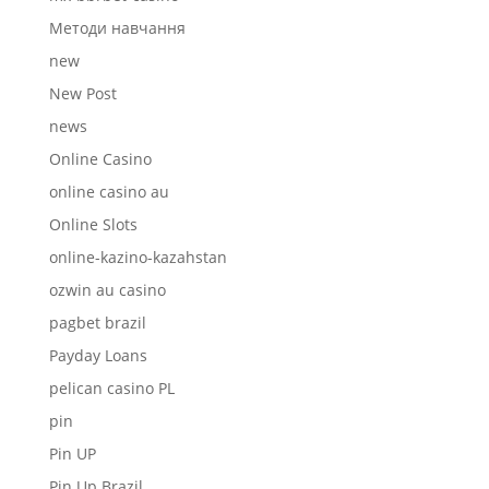
Mетоди навчання
new
New Post
news
Online Casino
online casino au
Online Slots
online-kazino-kazahstan
ozwin au casino
pagbet brazil
Payday Loans
pelican casino PL
pin
Pin UP
Pin Up Brazil