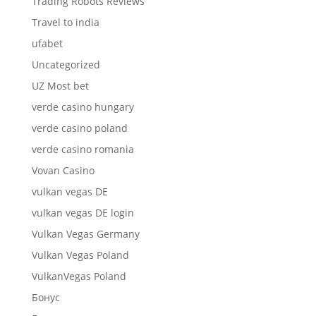
Trading Robots Reviews
Travel to india
ufabet
Uncategorized
UZ Most bet
verde casino hungary
verde casino poland
verde casino romania
Vovan Casino
vulkan vegas DE
vulkan vegas DE login
Vulkan Vegas Germany
Vulkan Vegas Poland
VulkanVegas Poland
Бонус