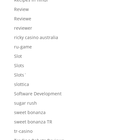
Review
Reviewe
reviewer
ricky casino australia
ru-game
Slot
Slots
Slots`
slottica
Software Development
sugar rush
sweet bonanza
sweet bonanza TR
tr-casino