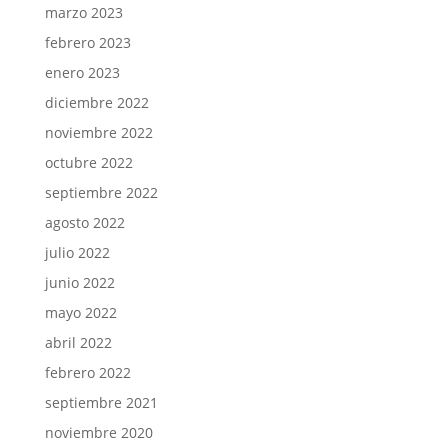
marzo 2023
febrero 2023
enero 2023
diciembre 2022
noviembre 2022
octubre 2022
septiembre 2022
agosto 2022
julio 2022
junio 2022
mayo 2022
abril 2022
febrero 2022
septiembre 2021
noviembre 2020