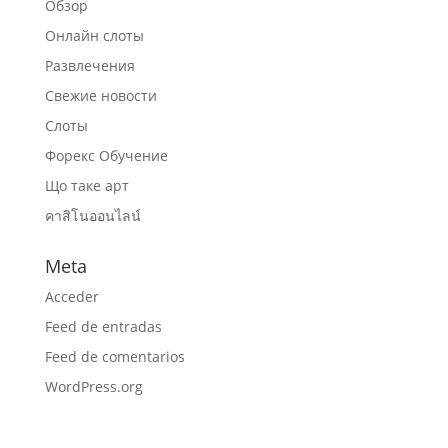
Обзор
Онлайн слоты
Развлечения
Свежие новости
Слоты
Форекс Обучение
Що таке арт
คาสิโนออนไลน์
Meta
Acceder
Feed de entradas
Feed de comentarios
WordPress.org