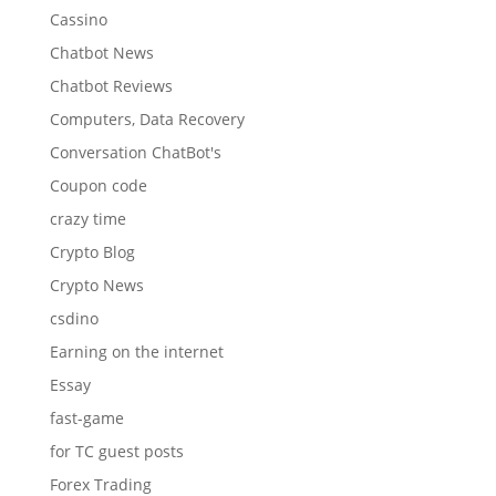
Cassino
Chatbot News
Chatbot Reviews
Computers, Data Recovery
Conversation ChatBot's
Coupon code
crazy time
Crypto Blog
Crypto News
csdino
Earning on the internet
Essay
fast-game
for TC guest posts
Forex Trading