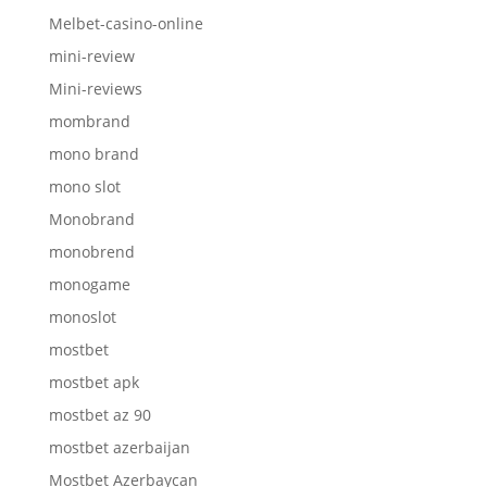
Melbet-casino-online
mini-review
Mini-reviews
mombrand
mono brand
mono slot
Monobrand
monobrend
monogame
monoslot
mostbet
mostbet apk
mostbet az 90
mostbet azerbaijan
Mostbet Azerbaycan