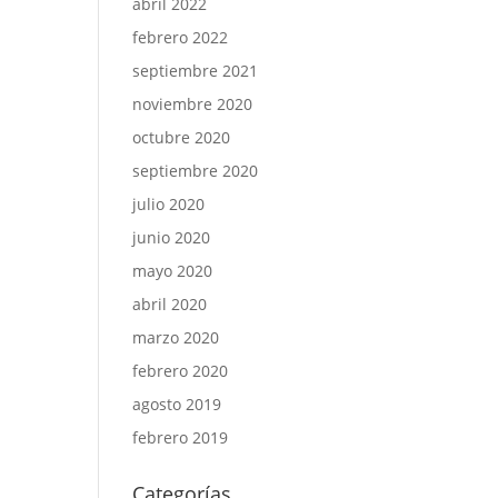
abril 2022
febrero 2022
septiembre 2021
noviembre 2020
octubre 2020
septiembre 2020
julio 2020
junio 2020
mayo 2020
abril 2020
marzo 2020
febrero 2020
agosto 2019
febrero 2019
Categorías