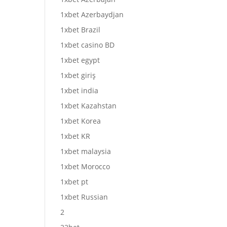
1xbet Azerbaydjan
1xbet Brazil
1xbet casino BD
1xbet egypt
1xbet giriş
1xbet india
1xbet Kazahstan
1xbet Korea
1xbet KR
1xbet malaysia
1xbet Morocco
1xbet pt
1xbet Russian
2