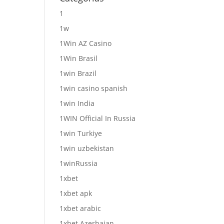
1
1w
1Win AZ Casino
1Win Brasil
1win Brazil
1win casino spanish
1win India
1WIN Official In Russia
1win Turkiye
1win uzbekistan
1winRussia
1xbet
1xbet apk
1xbet arabic
1xbet Azerbajan