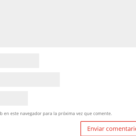
eb en este navegador para la próxima vez que comente.