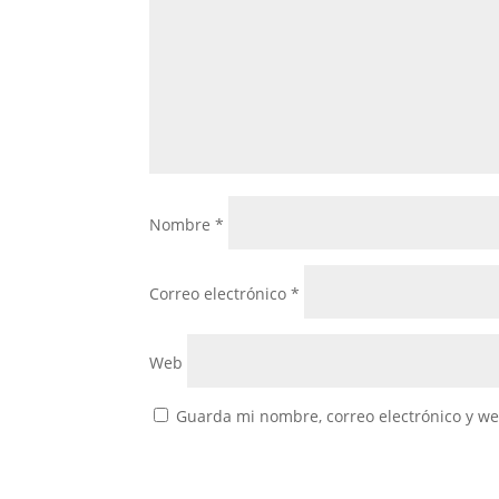
Nombre
*
Correo electrónico
*
Web
Guarda mi nombre, correo electrónico y w