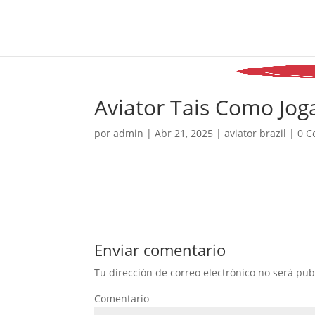
Aviator Tais Como Jog
por
admin
|
Abr 21, 2025
|
aviator brazil
|
0 C
Enviar comentario
Tu dirección de correo electrónico no será pub
Comentario