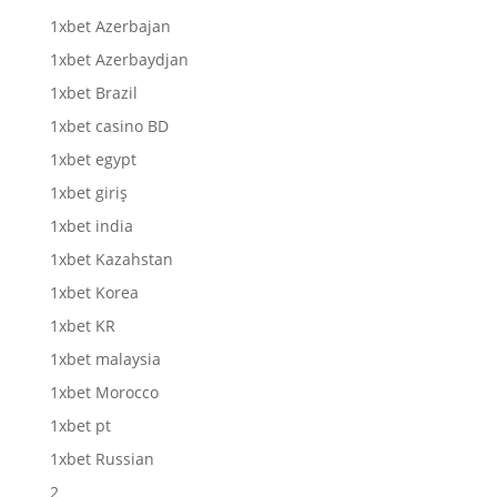
1xbet Azerbajan
1xbet Azerbaydjan
1xbet Brazil
1xbet casino BD
1xbet egypt
1xbet giriş
1xbet india
1xbet Kazahstan
1xbet Korea
1xbet KR
1xbet malaysia
1xbet Morocco
1xbet pt
1xbet Russian
2