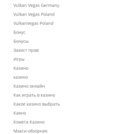
Vulkan Vegas Germany
Vulkan Vegas Poland
VulkanVegas Poland
Бонус
Бонусы
Захист прав
Игры
Казино
казино
Казино онлайн
Как играть в казино
Какое казино выбрать
Каяно
Комета Казино
Макси-обзорник