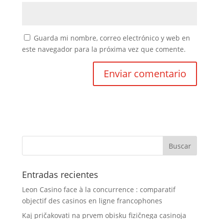
Guarda mi nombre, correo electrónico y web en
este navegador para la próxima vez que comente.
Entradas recientes
Leon Casino face à la concurrence : comparatif
objectif des casinos en ligne francophones
Kaj pričakovati na prvem obisku fizičnega casinoja