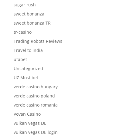
sugar rush
sweet bonanza
sweet bonanza TR
tr-casino
Trading Robots Reviews
Travel to india
ufabet
Uncategorized
UZ Most bet
verde casino hungary
verde casino poland
verde casino romania
Vovan Casino
vulkan vegas DE
vulkan vegas DE login