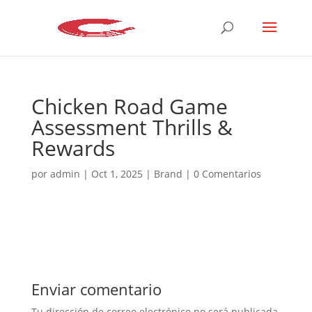
Chicken Road Game
Assessment Thrills &
Rewards
por
admin
|
Oct 1, 2025
|
Brand
|
0 Comentarios
Enviar comentario
Tu dirección de correo electrónico no será publicada.