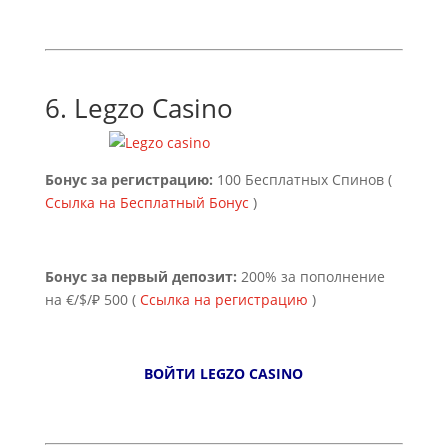
6.
Legzo Casino
Бонус за регистрацию:
100 Бесплатных Спинов (
Ссылка на Бесплатный Бонус
)
Бонус за первый депозит:
200% за пополнение
на €/$/₽ 500 (
Ссылка на регистрацию
)
ВОЙТИ LEGZO CASINO