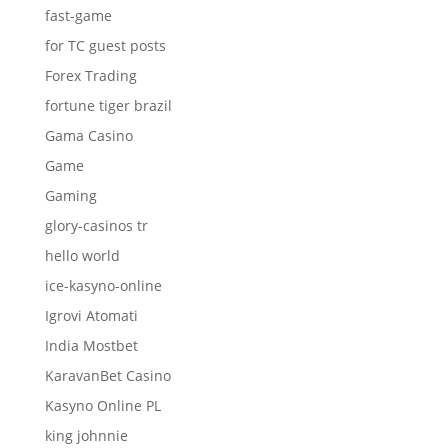
fast-game
for TC guest posts
Forex Trading
fortune tiger brazil
Gama Casino
Game
Gaming
glory-casinos tr
hello world
ice-kasyno-online
Igrovi Atomati
India Mostbet
KaravanBet Casino
Kasyno Online PL
king johnnie