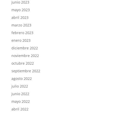
junio 2023
mayo 2023
abril 2023
marzo 2023
febrero 2023
enero 2023
diciembre 2022
noviembre 2022
octubre 2022
septiembre 2022
agosto 2022
julio 2022
junio 2022
mayo 2022
abril 2022