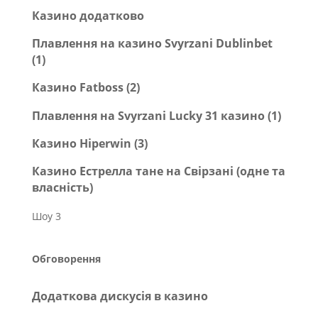
Казино додатково
Плавлення на казино Svyrzani Dublinbet
(1)
Казино Fatboss (2)
Плавлення на Svyrzani Lucky 31 казино (1)
Казино Hiperwin (3)
Казино Естрелла тане на Свірзані (одне та
власність)
Шоу 3
Обговорення
Додаткова дискусія в казино