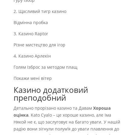
Гуру Ізбор
2. Щасливий тигр казино
Відмінна пробка
3. Казино Raptor
Різне мистецтво для ігор
4. Казино Арлекін
Голям Ізброс за методом плащ
Покажи мені вітер
Казино додатковий
преподобний
Детально прорізано казино та Давам
Хороша
оцінка
. Kato Cyalo – це хороше казино, але Іма
Някой не є, що заслуговує на багато уваги. У нашій
радію вони зігнули полум’я до уваги плавлення до