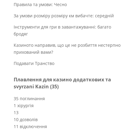
Правила та умови: Чесно
За умови розміру розміру км вибачте: середній
Інструменти для гри в завантажуванні: багато
бродяг
Казиното направив, що це не розбиття нестерпно
прихований вами?
Подавати Транство
Плавлення для казино додаткових та
svyrzani Kazin (35)
35 поглинання
1 хірургія
13
10 дозволів
11 відключення