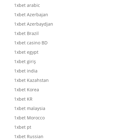
1xbet arabic
1xbet Azerbajan
1xbet Azerbaydjan
1xbet Brazil
1xbet casino BD
1xbet egypt
1xbet giriş
1xbet india
1xbet Kazahstan
1xbet Korea
1xbet KR
1xbet malaysia
1xbet Morocco
1xbet pt
1xbet Russian