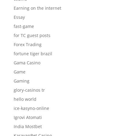
Earning on the internet
Essay
fast-game
for TC guest posts
Forex Trading
fortune tiger brazil
Gama Casino
Game
Gaming
glory-casinos tr
hello world
ice-kasyno-online
Igrovi Atomati
India Mostbet
KaravanBet Casino