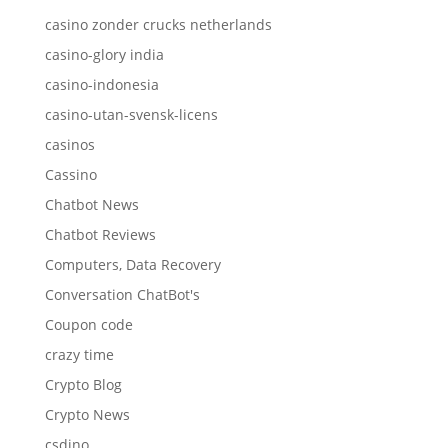
casino zonder crucks netherlands
casino-glory india
casino-indonesia
casino-utan-svensk-licens
casinos
Cassino
Chatbot News
Chatbot Reviews
Computers, Data Recovery
Conversation ChatBot's
Coupon code
crazy time
Crypto Blog
Crypto News
csdino