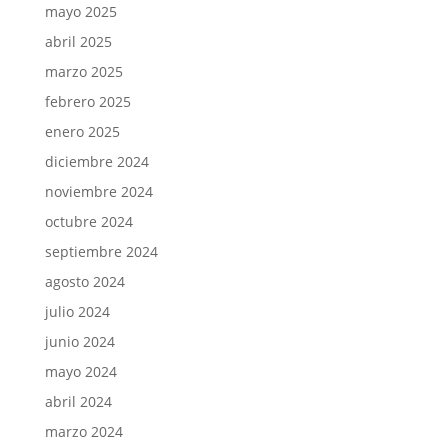
mayo 2025
abril 2025
marzo 2025
febrero 2025
enero 2025
diciembre 2024
noviembre 2024
octubre 2024
septiembre 2024
agosto 2024
julio 2024
junio 2024
mayo 2024
abril 2024
marzo 2024