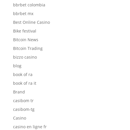
bbrbet colombia
bbrbet mx
Best Online Casino
Bike festival
Bitcoin News
Bitcoin Trading
bizzo casino
blog
book of ra
book of ra it
Brand
casibom tr
casibom-tg
Casino
casino en ligne fr