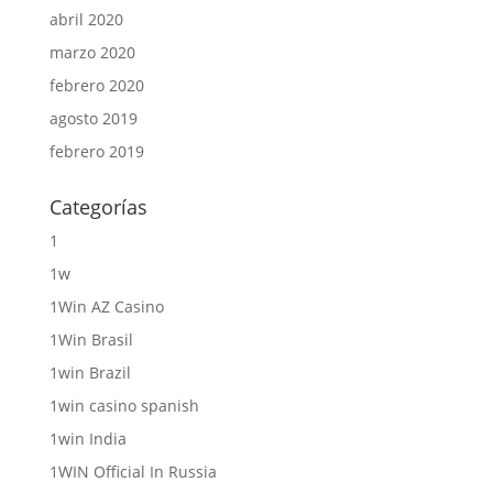
abril 2020
marzo 2020
febrero 2020
agosto 2019
febrero 2019
Categorías
1
1w
1Win AZ Casino
1Win Brasil
1win Brazil
1win casino spanish
1win India
1WIN Official In Russia