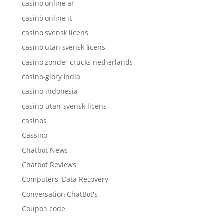
casino online ar
casinò online it
casino svensk licens
casino utan svensk licens
casino zonder crucks netherlands
casino-glory india
casino-indonesia
casino-utan-svensk-licens
casinos
Cassino
Chatbot News
Chatbot Reviews
Computers, Data Recovery
Conversation ChatBot's
Coupon code