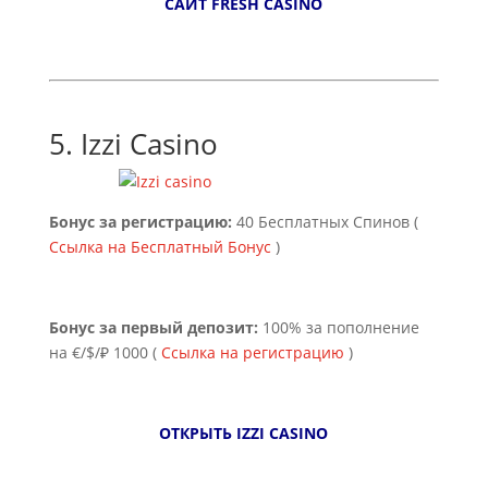
САЙТ FRESH CASINO
5.
Izzi Casino
Бонус за регистрацию:
40 Бесплатных Спинов (
Ссылка на Бесплатный Бонус
)
Бонус за первый депозит:
100% за пополнение
на €/$/₽ 1000 (
Ссылка на регистрацию
)
ОТКРЫТЬ IZZI CASINO