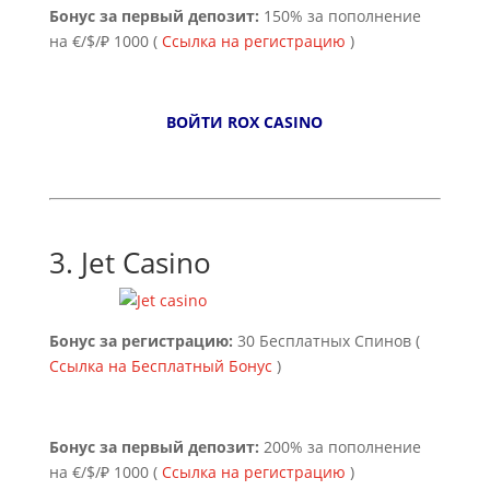
Бонус за первый депозит:
150% за пополнение
на €/$/₽ 1000 (
Ссылка на регистрацию
)
ВОЙТИ ROX CASINO
3.
Jet Casino
Бонус за регистрацию:
30 Бесплатных Спинов (
Ссылка на Бесплатный Бонус
)
Бонус за первый депозит:
200% за пополнение
на €/$/₽ 1000 (
Ссылка на регистрацию
)