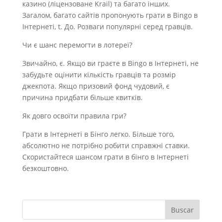
казино (ліцензоване Krail) та багато інших.
Загалом, багато сайтів пропонують грати в Bingo в
Інтернеті, t. До. Розваги популярні серед гравців.
Чи є шанс перемогти в лотереї?
Звичайно, є. Якщо ви граєте в Bingo в Інтернеті, не
забудьте оцінити кількість гравців та розмір
джекпота. Якщо призовий фонд чудовий, є
причина придбати більше квитків.
Як довго освоїти правила гри?
Грати в Інтернеті в Бінго легко. Більше того,
абсолютно не потрібно робити справжні ставки.
Скористайтеся шансом грати в бінго в Інтернеті
безкоштовно.