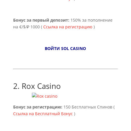
Бонус за первый депозит:
150% за пополнение
на €/$/₽ 1000 (
Ссылка на регистрацию
)
ВОЙТИ SOL CASINO
2.
Rox Casino
Бонус за регистрацию:
150 Бесплатных Спинов (
Ссылка на Бесплатный Бонус
)