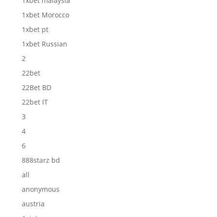
1xbet malaysia
1xbet Morocco
1xbet pt
1xbet Russian
2
22bet
22Bet BD
22bet IT
3
4
6
888starz bd
all
anonymous
austria