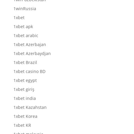
1winRussia
1xbet
1xbet apk
1xbet arabic
1xbet Azerbajan
1xbet Azerbaydjan
1xbet Brazil
1xbet casino BD
1xbet egypt
1xbet giriş
1xbet india
1xbet Kazahstan
1xbet Korea
1xbet KR